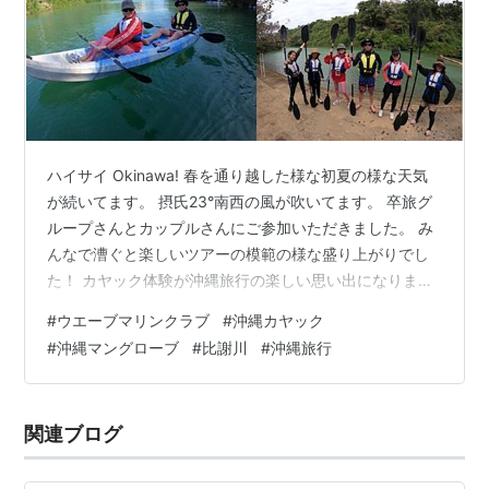
ハイサイ Okinawa! 春を通り越した様な初夏の様な天気
が続いてます。 摂氏23°南西の風が吹いてます。 卒旅グ
ループさんとカップルさんにご参加いただきました。 み
んなで漕ぐと楽しいツアーの模範の様な盛り上がりでし
た！ カヤック体験が沖縄旅行の楽しい思い出になります
ように！ 比謝川マングローブカヤックならウエーブマリ
#
ウエーブマリンクラブ
#
沖縄カヤック
ンクラブ。 経験豊富な頼れるカヤックガイドがはじめて
#
沖縄マングローブ
#
比謝川
#
沖縄旅行
の方から 丁寧に漕ぎ方をレクチャーして安心・安全で楽
しいツアーを開催しています。 お気軽にご参加ください
ね！ Google レビュー4.9☆ 沖縄カヤックショップです。
関連ブログ
カヤックのお申し込みはこちらから Sign in - G…