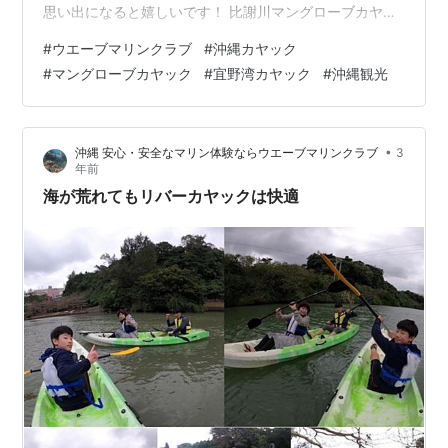
思い出になると嬉しいです！ 比謝川マングローブカヤッ
クならウエーブマリンクラブ。 経験豊富な頼れるカヤッ
#
ウエーブマリンクラブ
#
沖縄カヤック
クガイドがはじめての方から 丁寧に漕ぎ方をレクチャー
#
マングローブカヤック
#
宜野湾カヤック
#
沖縄観光
して安心・安全で楽しいツアーを開催しています。 お気
軽にご参加くださいね！ Google レビュー4.9☆の宜野湾
カヤックショップです。 カヤックのお申し込みはこちら
•
沖縄 安心・安全なマリン体験ならウエーブマリンクラブ
3
から Sign in - Google Accounts …
年前
海が荒れてもリバーカヤックは快適