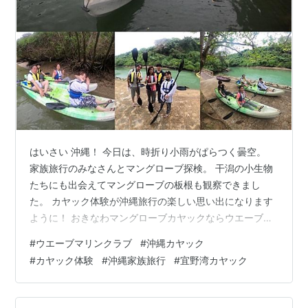
はいさい 沖縄！ 今日は、時折り小雨がぱらつく曇空。
家族旅行のみなさんとマングローブ探検。 干潟の小生物
たちにも出会えてマングローブの板根も観察できまし
た。 カヤック体験が沖縄旅行の楽しい思い出になります
ように！ おきなわマングローブカヤックならウエーブマ
リンクラブ。 経験豊富な頼れるカヤックガイドがはじめ
#
ウエーブマリンクラブ
#
沖縄カヤック
ての方から 丁寧に漕ぎ方をレクチャーして安心・安全で
#
カヤック体験
#
沖縄家族旅行
#
宜野湾カヤック
楽しいツアーを開催しています。 お気軽にご参加くださ
いね！ Google レビュー4.9☆ 沖縄カヤックショップで
す。 カヤックのお申し込みはこちらから Sign in -