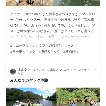
ハイサイ Okinawa！ まだ肌寒さが残りますが、マングロ
ーブカヤックツアー。 寒波到来で数日風も強くて荒れ模
様でしたが、 ようやく落ち着いて静かになりました。 ゲ
ストは職場旅行のみなさん。 翌日はダイビングと言うこ
とで叶うといいですね。 比謝川マングローブカヤックな
らウエーブマリンクラブ。 経験豊富で頼れるカヤックガ
#
ウエーブマリンクラブ
#
宜野湾カヤック
イドがはじめての方から 丁寧に漕ぎ方をレクチャーして
#
嘉手納カヤック
#
沖縄カヤック
#
沖縄旅行
安心・安全で楽しいツアーを開催しています。 お気軽に
ご参加ください！ Google レビュー4.9☆の沖縄カヤック
店です。 Sign in - Google Accounts www.google.co.jp
•
沖縄 安心・安全なマリン体験ならウエーブマリンクラブ
4
www.trip…
年前
みんなでカヤック体験