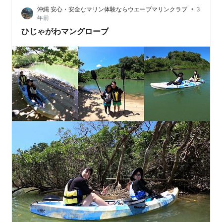
•
沖縄 安心・安全なマリン体験ならウエーブマリンクラブ
3
年前
ひじゃがわマングローブ