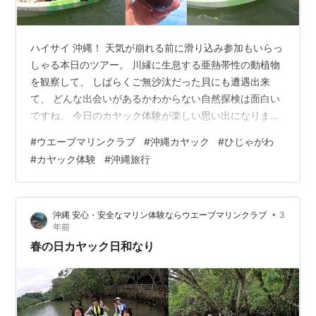
ハイサイ 沖縄！ 天気が崩れる前に滑り込み参加もいらっ
しゃる本日のツアー。 川縁に生息する亜熱帯性の動植物
を観察して、 しばらくご無沙汰だった貝にも遭遇出来
て、 どんな出会いがあるかわからない自然探検は面白い
ですね。 今日のカヤック体験が楽しい思い出になります
ように！ 比謝川マングローブカヤックならウエーブマリ
#
ウエーブマリンクラブ
#
沖縄カヤック
#
ひじゃがわ
ンクラブ。 経験豊富な頼れるカヤックガイドがはじめて
#
カヤック体験
#
沖縄旅行
の方から 丁寧に漕ぎ方をレクチャーして安心・安全で楽
しいツアーを開催しています。 お気軽にご参加ください
ね！ Google レビュー4.9☆の沖縄カヤックショップで
•
沖縄 安心・安全なマリン体験ならウエーブマリンクラブ
3
す。 カヤックのお申し込みはこちらから Sign in -
年前
Google…
春の日カヤック日和なり