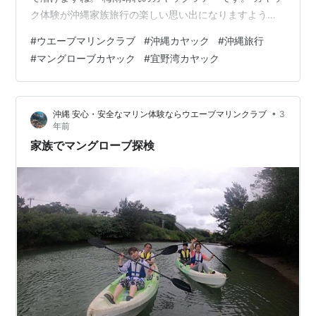
ク体験が沖縄家族旅行の楽しい思い出になりますよう
に！ 比謝川マングローブカヤックならウエーブマリンク
#
ウエーブマリンクラブ
#
沖縄カヤック
#
沖縄旅行
ラブ。 経験豊富な頼れるカヤックガイドがはじめての方
#
マングローブカヤック
#
宜野湾カヤック
から 丁寧に漕ぎ方をレクチャーして安心・安全で楽しい
ツアーを開催しています。 お気軽にご参加くださいね！
Google レビュー4.9☆ 宜野湾カヤックショップです。 カ
•
沖縄 安心・安全なマリン体験ならウエーブマリンクラブ
3
ヤックのお申し込みはこちらから Sign in - Google …
年前
家族でマングローブ探検