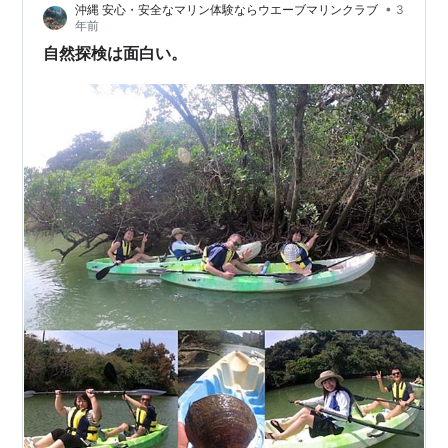
•
沖縄 安心・安全なマリン体験ならウエーブマリンクラブ
3
Google Accounts www.google.co.jp…
年前
自然探検は面白い。