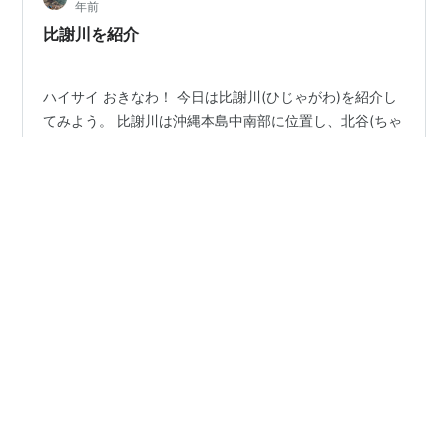
年前
Goog…
比謝川を紹介