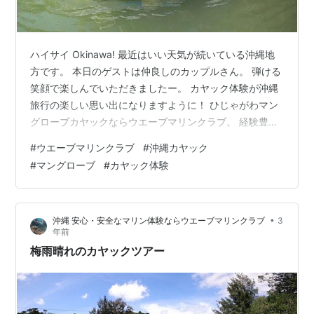
ハイサイ Okinawa! 最近はいい天気が続いている沖縄地
方です。 本日のゲストは仲良しのカップルさん。 弾ける
笑顔で楽しんでいただきましたー。 カヤック体験が沖縄
旅行の楽しい思い出になりますように！ ひじゃがわマン
グローブカヤックならウエーブマリンクラブ。 経験豊富
な頼れるカヤックガイドがはじめての方から 丁寧に漕ぎ
#
ウエーブマリンクラブ
#
沖縄カヤック
方をレクチャーして安心・安全で楽しいツアーを開催し
#
マングローブ
#
カヤック体験
ています。 お気軽にご参加くださいね！ Google レビュ
ー4.9☆ 沖縄カヤックショップです。 カヤックのお申し
込みはこちらから Sign in - Google Accounts
•
沖縄 安心・安全なマリン体験ならウエーブマリンクラブ
3
www.google.co.jp www.…
年前
梅雨晴れのカヤックツアー