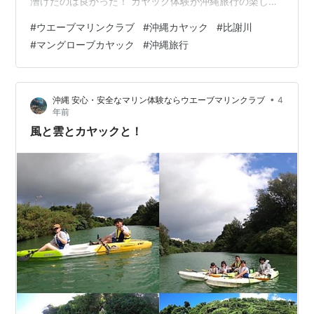
漕げたのは良かった！ カヤック体験が沖縄旅行の楽しい
思い出になルと嬉しいなあー！ 比謝川マングローブカヤ
#
ウエーブマリンクラブ
#
沖縄カヤック
#
比謝川
ックならウエーブマリンクラブ。 経験豊富な頼れるカヤ
#
マングローブカヤック
#
沖縄旅行
ックガイドがはじめての方から 丁寧に漕ぎ方をレクチャ
ーして安心・安全で楽しいツアーを開催しています。
Google レビュー4.9☆の沖縄カヤック店です。 Sign in -
•
沖縄 安心・安全なマリン体験ならウエーブマリンクラブ
4
Google Accounts www.goog…
年前
風と雲とカヤックと！