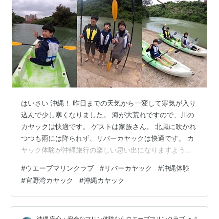
はいさい 沖縄！ 昨日までの天気から一変して寒気が入り
込んで少し寒くなりました。 海が大荒れですので、川の
カヤックは快適です。 ゲストは家族さん。 北風に吹かれ
つつも雨には降られず、リバーカヤックは快適です。 カ
ヤック体験が沖縄旅行の楽しい思い出になりますよう
に！ 比謝川マングローブカヤックならウエーブマリンク
#
ウエーブマリンクラブ
#
リバーカヤック
#
沖縄体験
ラブ。 経験豊富な頼れるカヤックガイドがはじめての方
#
宜野湾カヤック
#
沖縄カヤック
から 丁寧に漕ぎ方をレクチャーして安心・安全で楽しい
ツアーを開催しています。 お気軽にご参加くださいね！
Google レビュー4.9☆の沖縄カヤックショップです。 カ
•
沖縄 安心・安全なマリン体験ならウエーブマリンクラブ
4