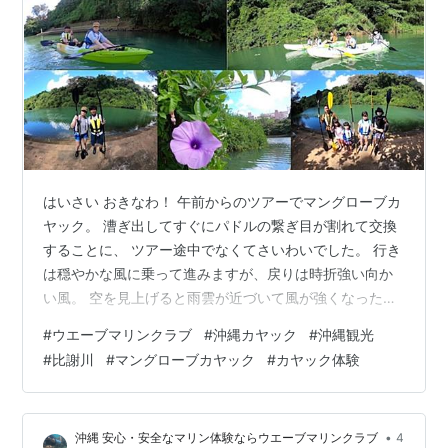
はいさい おきなわ！ 午前からのツアーでマングローブカ
ヤック。 漕ぎ出してすぐにパドルの繋ぎ目が割れて交換
することに、 ツアー途中でなくてさいわいでした。 行き
は穏やかな風に乗って進みますが、戻りは時折強い向か
い風。 空を見上げると雨雲が近づいて風が強くなった訳
です。 2組のゲストさん其々沖縄旅行の楽しい思い出に
#
ウエーブマリンクラブ
#
沖縄カヤック
#
沖縄観光
なりますように！ 比謝川マングローブカヤックならウエ
#
比謝川
#
マングローブカヤック
#
カヤック体験
ーブマリンクラブ。 カヤック経験の豊富な頼れるカヤッ
クガイドがはじめての方から 丁寧に漕ぎ方をレクチャー
して安心・安全で楽しいツアーを開催しています。
•
沖縄 安心・安全なマリン体験ならウエーブマリンクラブ
4
Google レビュー4.9☆の沖縄カヤック店です。 Sign in -