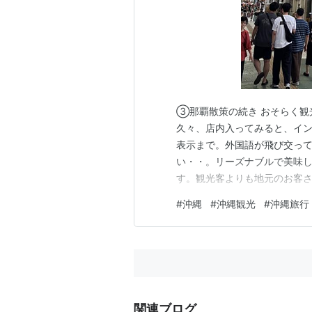
③那覇散策の続き おそらく観
久々、店内入ってみると、イ
表示まで。外国語が飛び交って
い・・。リーズナブルで美味し
す。観光客よりも地元のお客さん
でした！1,500円でパスタ・
#
沖縄
#
沖縄観光
#
沖縄旅行
約したほうが無難です。 那覇
場も気にしなくてよいし、時間
関連ブログ