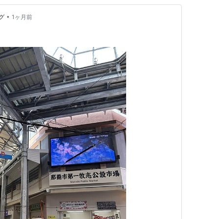
•
グ
1ヶ月前