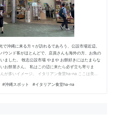
光で沖縄に来る方々が訪れるであろう、公設市場近辺。
ンバウンド客がほとんどで、店員さんも海外の方、お魚の
いました。 牧志公設市場 やまや お餅好きにはたまらな
いお餅屋さん。 私はこの辺に来たら必ず立ち寄りま
が多いイメージ。 イタリアン食堂ha-na ここは美味
サラダ・ドリンク・パン付きはお得！ 人気店のようで、予
#
沖縄スポット
#
イタリアン食堂ha-na
の市場近辺を散策するには、やっぱりゆいレール。 駐車
がゆった…