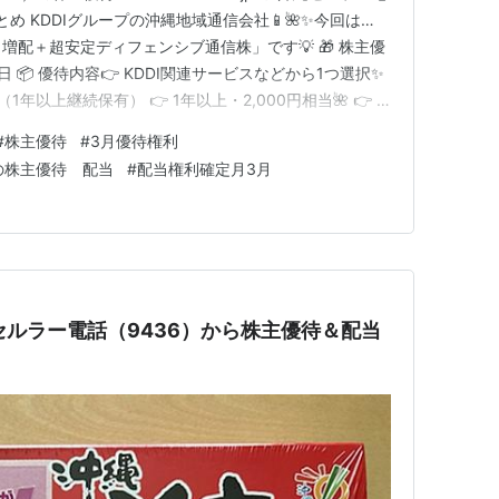
め KDDIグループの沖縄地域通信会社📱🌺✨今回は…
増配＋超安定ディフェンシブ通信株」です💡 🎁 株主優
末日 📦 優待内容👉 KDDI関連サービスなどから1つ選択✨
上（1年以上継続保有） 👉 1年以上・2,000円相当🌺 👉 5
択肢（予定含む）✔ Pontaポイント✔ au PAY マーケット
#
株主優待
#
3月優待権利
グル…
の株主優待 配当
#
配当権利確定月3月
縄セルラー電話（9436）から株主優待＆配当