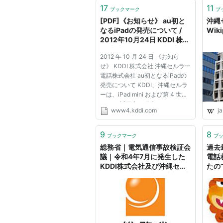
17
11
ブックマーク
ブ
[PDF]《お知らせ》 au初と
沖縄
なるiPadの発売について /
Wiki
2012年10月24日 KDDI 株式
会社 沖縄セルラー電話株式
2012 年 10 月 24 日 《お知ら
会社
せ》 KDDI 株式会社 沖縄セルラー
電話株式会社 au初となるiPadの
発売について KDDI、沖縄セルラ
ーは、iPad mini および第 4 世代
iPad を近日中に発売します。
www4.kddi.com
ja
iPad 向けに、お客 さまの使い方
に合った料金プランをお選びいた
だけるようにご用意し、お客さま
9
8
ブックマーク
ブ
は高品質な au の 4G LTE を利
総務省｜電気通信事故検証会
過去
用...
議｜令和4年7月に発生した
電話
KDDI株式会社及び沖縄セル
たの
ラー電話株式会社の重大な事
の魅
故についての検証報告書
ゆる