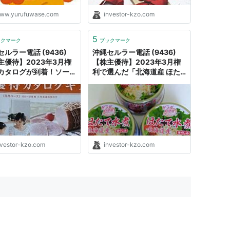
ww.yurufuwase.com
investor-kzo.com
5
ックマーク
ブックマーク
ルラー電話 (9436)
沖縄セルラー電話 (9436)
主優待】2023年3月権
【株主優待】2023年3月権
カタログが到着！ソーキ
利で選んだ「北海道産 ほた
、あぐーハンバーグなど
て水煮缶」が到着！｜くきの
ます！｜くきの楽しい投
楽しい投資生活
活
nvestor-kzo.com
investor-kzo.com