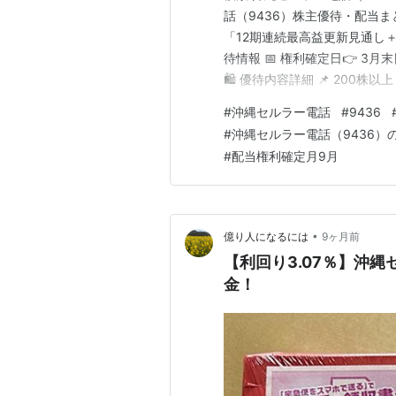
話（9436）株主優待・配当まと
「12期連続最高益更新見通し＋
待情報 📅 権利確定日👉 3月
🛍️ 優待内容詳細 📌 200株以
年以上・3,000円相当✨ 💡 選
#
沖縄セルラー電話
#
9436
✔ 沖縄CLIPマルシェ✔ KDDI
#
沖縄セルラー電話（9436）
#
配当権利確定月9月
•
億り人になるには
9ヶ月前
【利回り3.07％】沖
金！