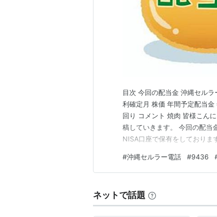
目次 今回の配当金 沖縄セルラ
利確定月 株価 年間予定配当金
回り コメント 焼肉 皆様こん
稿していきます。 今回の配当金 
NISA口座で保有をしておりま
セルラー電話（9436） 沖
#
沖縄セルラー電話
#
9436
金月（いつもらえるの？） 6月と1
ネットで話題