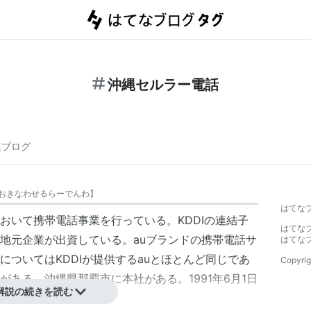
沖縄セルラー電話
連ブログ
おきなわせるらーでんわ
】
はてな
おいて携帯電話事業を行っている。KDDIの連結子
はてな
地元企業が出資している。auブランドの携帯電話サ
はてな
ついてはKDDIが提供するauとほとんど同じであ
Copyrig
ある。沖縄県那覇市に本社がある。1991年6月1日
解説の続きを読む