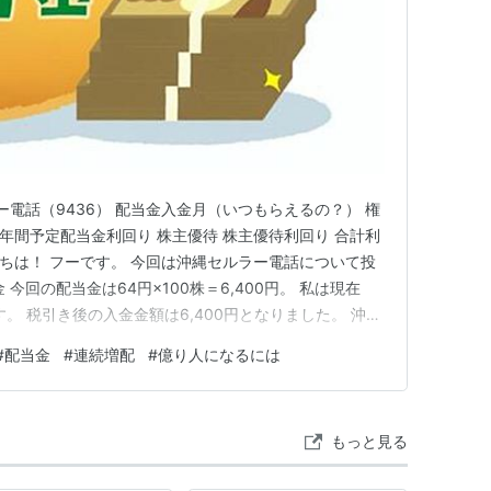
ー電話（9436） 配当金入金月（いつもらえるの？） 権
 年間予定配当金利回り 株主優待 株主優待利回り 合計利
にちは！ フーです。 今回は沖縄セルラー電話について投
今回の配当金は64円×100株＝6,400円。 私は現在
す。 税引き後の入金金額は6,400円となりました。 沖縄
縄セルラー電話を紹介していきたいと思います。 配当金入
#
配当金
#
連続増配
#
億り人になるには
2月 権利確定月 3月 株価 3,375円（単元株1…
もっと見る