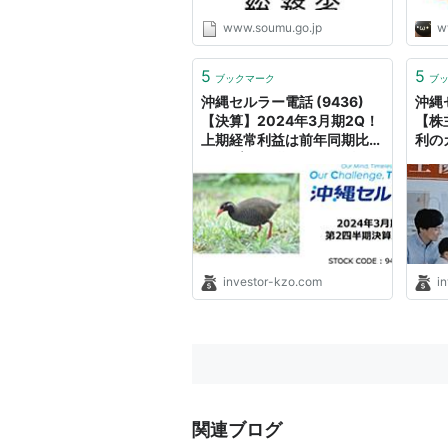
www.soumu.go.jp
w
5
5
ブックマーク
ブ
沖縄セルラー電話 (9436)
沖縄セ
【決算】2024年3月期2Q！
【株
上期経常利益は前年同期比
利の
5.5%増！今期の年間配当を
そば
10円増額で90→100円に！
選べ
｜くきの楽しい投資生活
資生
investor-kzo.com
i
関連ブログ