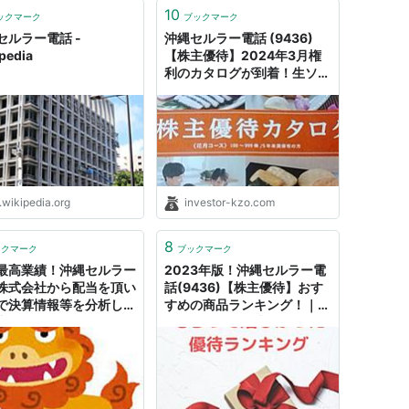
10
ックマーク
ブックマーク
セルラー電話 -
沖縄セルラー電話 (9436)
pedia
【株主優待】2024年3月権
利のカタログが到着！生ソー
キそば、あぐーハンバーグ、
オハコルテオリジナルギフト
などが選べます！｜くきの楽
しい投資生活
.wikipedia.org
investor-kzo.com
8
ックマーク
ブックマーク
最高業績！沖縄セルラー
2023年版！沖縄セルラー電
株式会社から配当を頂い
話(9436)【株主優待】おす
で決算情報等を分析しそ
すめの商品ランキング！｜く
力を紹介していくっ！ -
きの楽しい投資生活
ふわSEの日常♪