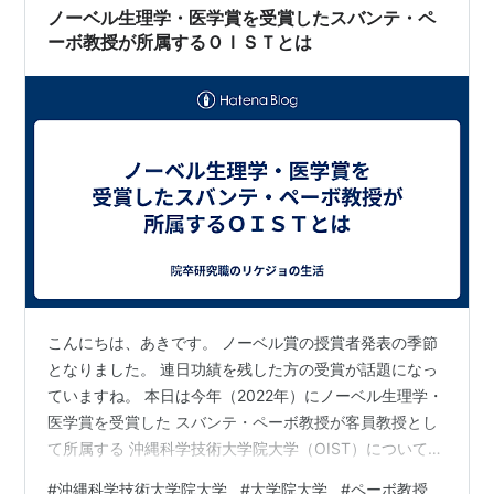
ベルの研究力実現を目指し、文部科学省は大学ファンド
ノーベル生理学・医学賞を受賞したスバンテ・ペ
を通じた研究体制強化の…
ーボ教授が所属するＯＩＳＴとは
こんにちは、あきです。 ノーベル賞の授賞者発表の季節
となりました。 連日功績を残した方の受賞が話題になっ
ていますね。 本日は今年（2022年）にノーベル生理学・
医学賞を受賞した スバンテ・ペーボ教授が客員教授とし
て所属する 沖縄科学技術大学院大学（OIST）について、
お伝えしようと思います。 大学院大学とは？ まず、大学
#
沖縄科学技術大学院大学
#
大学院大学
#
ペーボ教授