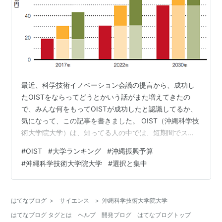
最近、科学技術イノベーション会議の提言から、成功し
たOISTをならってどうとかいう話がまた増えてきたの
で、みんな何をもってOISTが成功したと認識してるか、
気になって、この記事を書きました。 OIST（沖縄科学技
術大学院大学）は、知ってる人の中では、短期間でスゴ
イ成果を出した、日本のアカデミア期待の成功事例、み
#
OIST
#
大学ランキング
#
沖縄振興予算
たいに語られるけど、実際のところどうなの、特にその
#
沖縄科学技術大学院大学
#
選択と集中
根拠になってるであろう、東大越えの世界ランキング9位
を超深掘りする話です。超長いよ（笑） 前置き 妄想の話
財務省執行調査 そもそも82誌に絞った評価軸ってどうな
はてなブログ
>
サイエンス
>
沖縄科学技術大学院大学
のよ？ ランキング上位からの脱落者 質の高い論文って表
はてなブログ タグとは
ヘルプ
開発ブログ
はてなブログトップ
現、なかなかにミスリー…