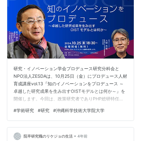
研究・イノベーション学会プロデュース研究分科会と
NPO法人ZESDAは、10月25日（金）にプロデュース人材
育成講座vol.13『知のイノベーションをプロデュース ～
卓越した研究成果を生み出すOISTモデルとは何か～』を
開催します。今回は、政策研究者でありPHP総研特任フ
ェローを務める鈴木 崇弘（すずき たかひろ）さんをお招
#
学術研究
#
研究
#
沖縄科学技術大学院大学
きし、世界水準の高度な研究成果と日本発のイノベーシ
ョン創出を育む「プロデューサーシップ」事例を掘り下
げます。■イノベーション創出機関としての大学研究機
•
関 日本の大学研究力低下が指摘される中、世界トップレ
院卒研究職のリケジョの生活
4年前