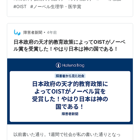
では ①学士課程 ②修士課程（博士前期課程） ③博士
#
OIST
#
ノーベル生理学・医学賞
課程（博士後期課程） の3つの課程があります。 基本的
に学士課程は4年間、 修士課程は2年間、 博士課程は3年
間学びます。 学士課程を終了→修士課程に進学 修士課程
を修了→博士課程に進学 という順になります。 修士課
•
障害者新聞
4年前
程、博士課…
日本政府の天才的教育政策によってOISTがノーベ
ル賞を受賞した！やはり日本は神の国である！
以前書いた通り。1週間で社会が私の書いた通りとなっ