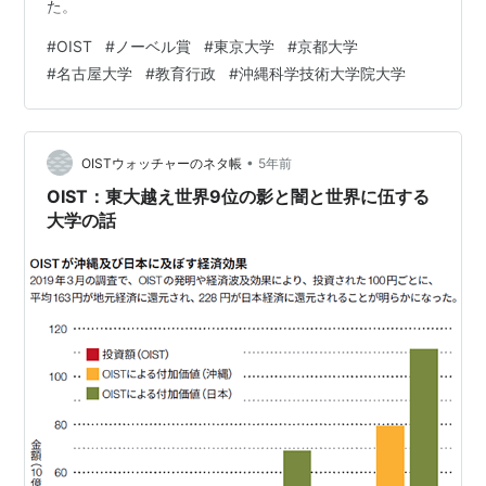
た。
#
OIST
#
ノーベル賞
#
東京大学
#
京都大学
#
名古屋大学
#
教育行政
#
沖縄科学技術大学院大学
•
OISTウォッチャーのネタ帳
5年前
OIST：東大越え世界9位の影と闇と世界に伍する
大学の話