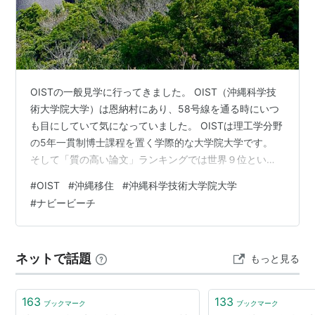
OISTの一般見学に行ってきました。 OIST（沖縄科学技
術大学院大学）は恩納村にあり、58号線を通る時にいつ
も目にしていて気になっていました。 OISTは理工学分野
の5年一貫制博士課程を置く学際的な大学院大学です。
そして「質の高い論文」ランキングでは世界９位という
ことで、なんと日本の最高学府といわれる東京大学より
#
OIST
#
沖縄移住
#
沖縄科学技術大学院大学
も上で国内ではトップらしいのです。 沖縄にもそんな誇
#
ナビービーチ
れるところがあるのかと私が理系出身者であることもあ
り、より関心が高まっていました。また日本の大学は文
科省が管轄しているのに対して、OISTは内閣府であるこ
ネットで話題
もっと見る
とも興味深いです。 OISTは那覇空港から沖縄自動車道を
使用して約50分のと…
163
133
ブックマーク
ブックマーク