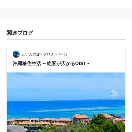
国頭郡恩納村字谷茶に本部がある。5年制の博士課程を
提供する学際的な大学院大学である。教員と学生の半数
以上が外国人で、教育と研究は全て英語で行われる。
2011年11月1日設立。
関連ブログ
•
ぷげんの趣味ブログ
1年前
沖縄移住生活 ～絶景が広がるOIST～