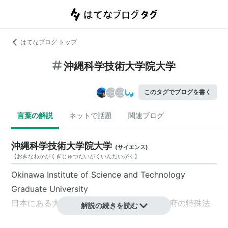
はてなブログ トップ
沖縄科学技術大学院大学
このタグでブログを書く
言葉の解説
ネットで話題
関連ブログ
沖縄科学技術大学院大学
(
サイエンス
)
【
おきなわかがくぎじゅつだいがくいんだいがく
】
Okinawa Institute of Science and Technology
Graduate University
日本にある大学院大学の1つ。設置者は内閣府の特殊法
解説の続きを読む
人である学校法人
沖縄科学技術大学院大学学園
。沖縄県