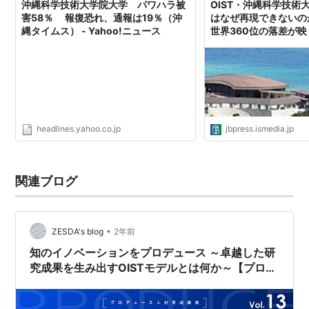
沖縄科学技術大学院大学 パワハラ被
OIST・沖縄科学技術
害58％ 報復恐れ、通報は19％（沖
はなぜ再現できないの
縄タイムス） - Yahoo!ニュース
世界360位の落差が
の盲点 【澤田哲生の
いだ」】国際卓越研究
た設計思想と政策回路
| JBpress (ジェイ
headlines.yahoo.co.jp
jbpress.ismedia.jp
関連ブログ
•
ZESDA's blog
2年前
知のイノベーションをプロデュース ～卓越した研
究成果を生み出すOISTモデルとは何か～【プロデ
ュース人材育成講座vol.13】10月25日無料リアル
開催