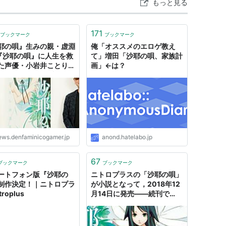
もっと見る
171
ブックマーク
ブックマーク
耶の唄』生みの親・虚淵
俺「オススメのエロゲ教え
『沙耶の唄』に人生を救
て」増田「沙耶の唄、家族計
た声優・小岩井ことり対
画」←は？
─「キラキラした青春ス
リーだよ」と聞かされて
た“肉塊だらけの世界”。
はいかに作られ、いかに
に希望を与えたのか
ews.denfaminicogamer.jp
anond.hatelabo.jp
67
ブックマーク
ブックマーク
ートフォン版『沙耶の
ニトロプラスの「沙耶の唄」
制作決定！｜ニトロプラ
が小説となって，2018年12
troplus
月14日に発売――続刊で
は，15年ぶりの“真っ向続
編”が描かれる予定 -
4Gamer.net