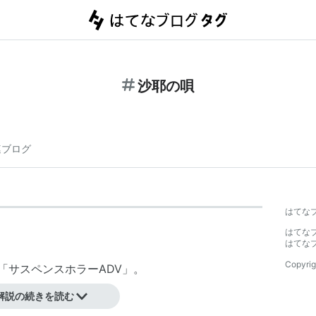
沙耶の唄
連ブログ
はてな
はてな
はてな
Copyrig
「サスペンスホラーADV」。
解説の続きを読む