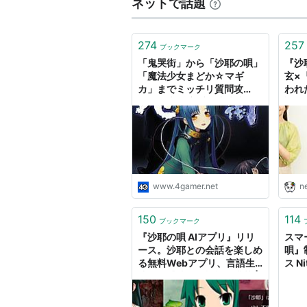
ネットで話題
274
257
ブックマーク
「鬼哭街」から「沙耶の唄」
『沙
「魔法少女まどか☆マギ
玄×
カ」までミッチリ質問攻
われ
め！ 虚淵 玄氏＆中央東口
談─
氏のロングインタビューを掲
トー
載 - 4Gamer.net
触れ
それ
彼女
www.4gamer.net
n
150
114
ブックマーク
『沙耶の唄 AIアプリ』リリ
スマ
ース。沙耶との会話を楽しめ
唄』
る無料Webアプリ、言語生
ス Ni
成AIと感情分析機能を搭載 |
ゲーム・エンタメ最新情報の
ファミ通.com