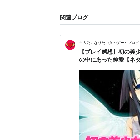
スタッフ
関連ブログ
シナリオ:
虚淵玄
原画: 中央東口
主人公になりたい女のゲームブログ
【プレイ感想】初の美
の中にあった純愛【ネ