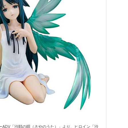
ラーADV「沙耶の唄（さやのうた）」より、ヒロイン「沙