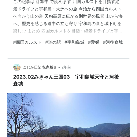
この記事は 計算中 で読めます 四国カルストを目指す絶
景ドライブと宇和島・大洲への旅 今治から四国カルスト
へ向かう山の道 天狗高原に広がる別世界の風景 山から海
へ、歴史を感じる道中の立ち寄り 宇和島の食と城下町を
楽しむ まとめ 四国カルストを目指す絶景ドライブと宇和
島・大洲への旅 しまなみ海道を渡って到着した今治か
#
四国カルスト
#
道の駅
#
宇和島城
#
愛媛
#
河後森城
ら、四国の内陸へと進み、今回の旅の大きな目的地であ
る四国カルストを目指しました。山から海へと景色が移
り変わる道中では、歴史スポットや道の駅にも立ち寄り
•
ながら、四国の自然と文化をゆっくりと体感します。絶
こじか日記 私家版Ｂ
2年前
景の高原、歴史ある城下町、そして港町の空気まで、1日
2023.02みきゃん王国03 宇和島城天守と河後
でさまざまな表情に出会えるドライ…
森城