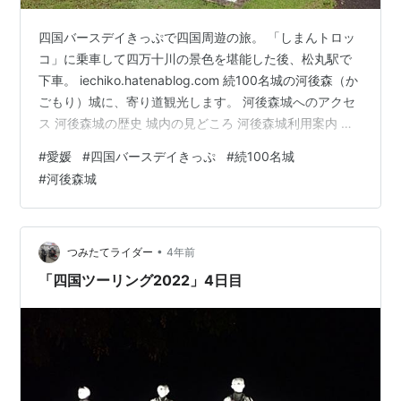
四国バースデイきっぷで四国周遊の旅。 「しまんトロッ
コ」に乗車して四万十川の景色を堪能した後、松丸駅で
下車。 iechiko.hatenablog.com 続100名城の河後森（か
ごもり）城に、寄り道観光します。 河後森城へのアクセ
ス 河後森城の歴史 城内の見どころ 河後森城利用案内 再
びJR 予土線で宇和島駅を目指す おまけ 河後森城へのア
#
愛媛
#
四国バースデイきっぷ
#
続100名城
クセス JR予土線「松丸」駅から徒歩約20分で風呂ヶ谷駐
#
河後森城
車場（登城口） 松丸駅には、全国でも珍しい駅舎内温泉
施設があります。 その名も「森の国ぽっぽ温泉」 「ぽっ
ぽ」って音の響きが可愛くて、好き。 「鳩ぽっぽ」「汽
車ぽっぽ」「ぽっぽぽぽぽぽぽっぽー」（鼠先…
•
つみたてライダー
4年前
「四国ツーリング2022」4日目