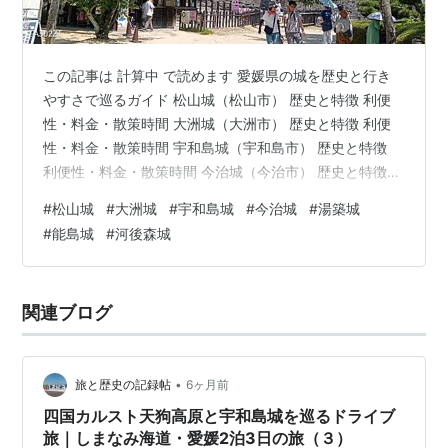
この記事は 計算中 で読めます 愛媛県の城を歴史と行き
やすさで巡るガイド 松山城（松山市） 歴史と特徴 利便
性・料金・散策時間 大洲城（大洲市） 歴史と特徴 利便
性・料金・散策時間 宇和島城（宇和島市） 歴史と特徴
利便性・料金・散策時間 今治城（今治市） 歴史と特徴
利便性・料金・散策時間 湯築城（松山市・道後公園） 歴
#
松山城
#
大洲城
#
宇和島城
#
今治城
#
湯築城
史と特徴 利便性（駐車場・アクセス） 河後森城（西予
#
能島城
#
河後森城
市） 歴史と特徴 利便性（駐車場・アクセス） 能島城
（今治市・宮窪町） 歴史と特徴 利便性（駐車場・アクセ
ス） まとめ 愛媛県の城を歴史と行きやすさで巡るガイド
関連ブログ
愛媛県には、戦国時代から江戸時代にかけて築かれた名
城が数多く残…
•
旅と歴史の記録帖
6ヶ月前
四国カルスト天狗高原と宇和島城を巡るドライブ
旅｜しまなみ海道・愛媛2泊3日の旅（３）