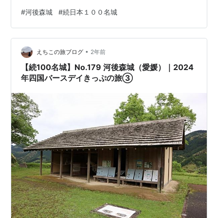
代、伊予（愛媛）と土佐（高知）の国境の要所として築
#
河後森城
#
続日本１００名城
かれた中世山城跡です。 その規模は愛媛県内最大級。広
見川、鰯川、堀切川の３本の川に囲まれた独立丘陵上に
あり、城域は20ヘクタール以上。本郭（ほんかく）を中
•
心に大小様々な曲輪（平坦地）が馬蹄のようなＵ字型に
えちこの旅ブログ
2年前
広がっています。石垣の上に築かれた江戸時代以降の城
【続100名城】No.179 河後森城（愛媛）｜2024
と違って、中世の城は土づ…
年四国バースデイきっぷの旅③