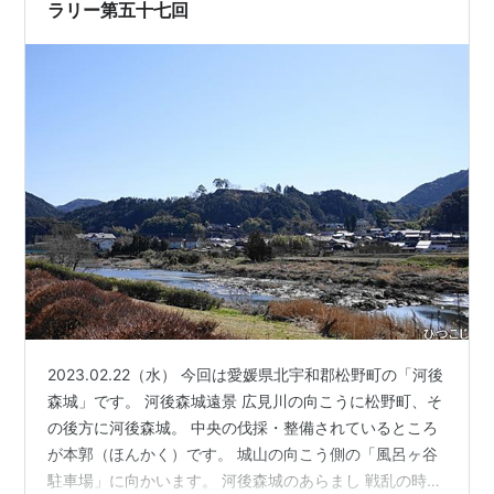
ル駐車場からみる宇…
ラリー第五十七回
2023.02.22（水） 今回は愛媛県北宇和郡松野町の「河後
森城」です。 河後森城遠景 広見川の向こうに松野町、そ
の後方に河後森城。 中央の伐採・整備されているところ
が本郭（ほんかく）です。 城山の向こう側の「風呂ヶ谷
駐車場」に向かいます。 河後森城のあらまし 戦乱の時