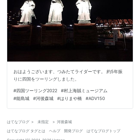
おはようございます、つみたてライダーです。 約5年振
りに四国をツーリングしました。
#
四国ツーリング2022
#
村上海賊ミュージアム
#
能島城
#
河後森城
#
はりまや橋
#
ADV150
はてなブログ
>
未指定
>
河後森城
はてなブログ タグとは
ヘルプ
開発ブログ
はてなブログトップ