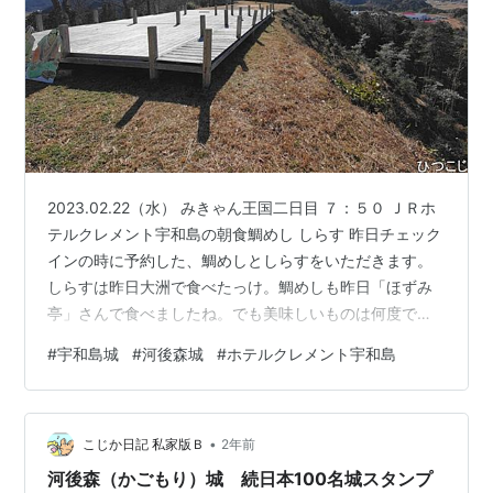
2023.02.22（水） みきゃん王国二日目 ７：５０ ＪＲホ
テルクレメント宇和島の朝食鯛めし しらす 昨日チェック
インの時に予約した、鯛めしとしらすをいただきます。
しらすは昨日大洲で食べたっけ。鯛めしも昨日「ほずみ
亭」さんで食べましたね。でも美味しいものは何度でも
ＯＫ！ ごちそうさまでした。 ＪＲ宇和島駅とＪＲホテル
#
宇和島城
#
河後森城
#
ホテルクレメント宇和島
クレメント宇和島 チェックアウト時にお土産発送をお願
いしていたら、たちまち11時近くになってしまいまし
た。 送ったのはじゃこ天の詰め合わせ、ホテルの部屋に
•
あったチラシを見て決めました。支払いは「みきゃん旅
こじか日記 私家版Ｂ
2年前
割えひめぐりデジタルチケット」で！ 宇和島城天守 ホテ
河後森（かごもり）城 続日本100名城スタンプ