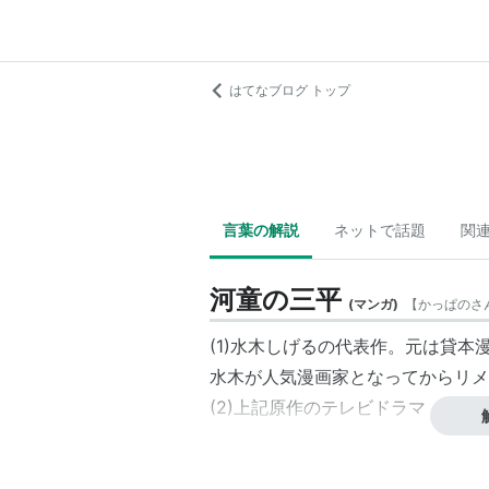
はてなブログ トップ
言葉の解説
ネットで話題
関
河童の三平
(
マンガ
)
【
かっぱのさ
(1)水木しげるの代表作。元は貸
水木が人気漫画家となってからリメ
(2)上記原作のテレビドラマ