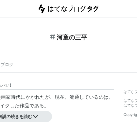
河童の三平
連ブログ
んぺい
】
はてな
本漫画家時代にかかれたが、現在、流通しているのは、
はてな
イクした作品である。
はてな
Copyrig
解説の続きを読む