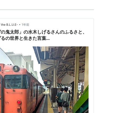
•
he B.L.U.E-
1年前
ゲの鬼太郎」の水木しげるさんのふるさと、
げるの世界と生きた言葉…