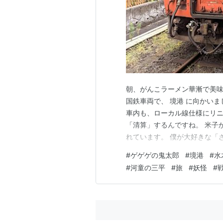
朝、がんこラーメン華漸で美味
国鉄車両で、 境港 に向かい
車内も、ローカル線仕様にリニ
「清算」するんですね。 米子
れています。 僕が大好きな「
て会ったことのある妖怪で、親
#
ゲゲゲの鬼太郎
#
境港
#
水
す。 一反木綿も、日本で有名
#
河童の三平
#
旅
#
妖怪
#
ですが、、、 そんなこんなで