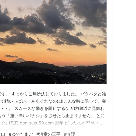
です。 すっかりご無沙汰しておりました。 バタバタと雑
で精いっぱい。 ああそれなのに!!こんな時に限って、突
・・。 スムーズな動きを阻止するケガ(故障?)に見舞わ
もう「痛い痛いバナシ」をさせたら止まりません。 とに
_T) bon-suzu50.com 厄年 だったのか?? 怖くて
らそんなことを疑っている今日この頃です。 「たん
士山
#
ゆでたまご
#
河童の三平
#
介護