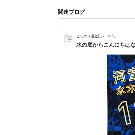
関連ブログ
•
こしのり漫遊記
1年前
水の底からこんにちは