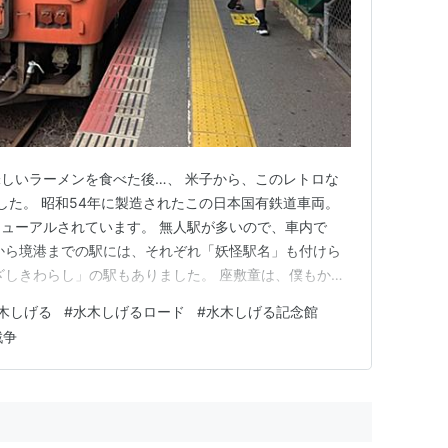
しいラーメンを食べた後…、 米子から、このレトロな
ました。 昭和54年に製造されたこの日本国有鉄道車両。
ューアルされています。 無人駅が多いので、車内で
から境港までの駅には、それぞれ「妖怪駅名」も付けら
ざしきわらし」の駅もありました。 座敷童は、僕もかつ
しみも一入です😊 一反木綿駅なんていうのもありま
木しげる
#
水木しげるロード
#
水木しげる記念館
な妖怪ですよね。 本来、一反木綿は恐ろしい妖怪みたい
戦争
、境港駅に到着！！ …