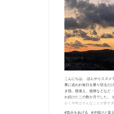
こんにちは。 ぼんやりスズメ
事に追われ毎日を乗り切るだけ
き指、寝違え、捻挫などなど・
れ続けたこの数か月でした。 
かく今年はそんなことが多すぎです(T
確かめはしていませんが、今さ
#
気分をあげる
#
夕焼けと富