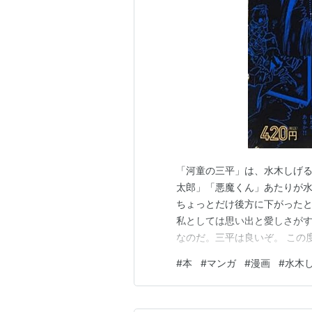
「河童の三平」は、水木しげる
太郎」「悪魔くん」あたりが
ちょっとだけ後方に下がったと
私としては思い出と愛しさが
なのだ。三平は良いぞ。 この
した。そうなったらまぁ読む
#
本
#
マンガ
#
漫画
#
水木
良い作品だよ。 本作の生みの親
年になっても三平を楽しんでい