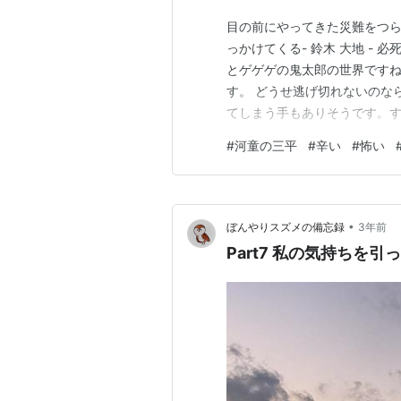
目の前にやってきた災難をつ
っかけてくる- 鈴木 大地 -
とゲゲゲの鬼太郎の世界です
す。 どうせ逃げ切れないのな
てしまう手もありそうです。
ていく絵はなんだか愉快です 
#
河童の三平
#
辛い
#
怖い
•
ぼんやりスズメの備忘録
3年前
Part7 私の気持ちを