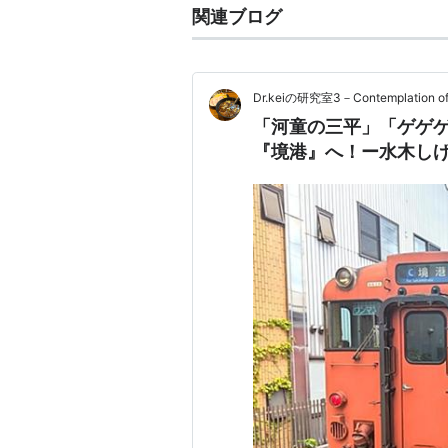
関連ブログ
Dr.keiの研究室3－Contemplation of t
「河童の三平」「ゲゲ
『境港』へ！ー水木し