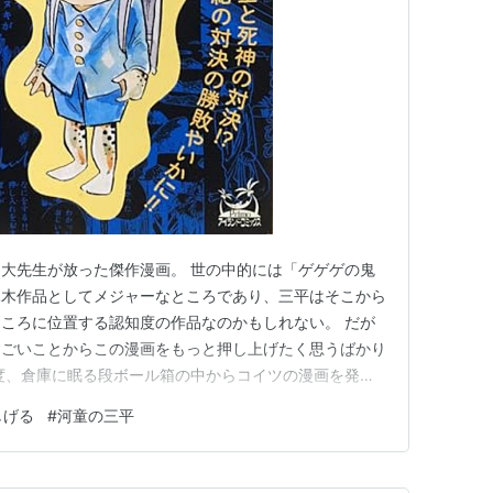
大先生が放った傑作漫画。 世の中的には「ゲゲゲの鬼
水木作品としてメジャーなところであり、三平はそこから
ころに位置する認知度の作品なのかもしれない。 だが
すごいことからこの漫画をもっと押し上げたく思うばかり
度、倉庫に眠る段ボール箱の中からコイツの漫画を発見
わな～。というわけで読んでみたらやっぱり楽しかった。
しげる
#
河童の三平
の水木大先生が亡くなってそろそろ10年が経つ。2025
る人間がいると教えて…