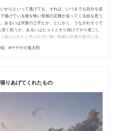
らいからといって逃げても、それは、いつまでも自分を追
 必死で逃げている後を怖い形相の災難が追ってくる絵を思う
ね。あるいは河童の三平とか、とにかく、うなされそうで
ら潔く戦うか、あるいはヒョイとすり抜けてやり過ごし
すり抜けられたと気づかずに怖い形相の災難が彼方に去っ
ランキング参加中雑談 コメントを書く
#
絵
#
ゲゲゲの鬼太郎
引っ張りあげてくれたもの