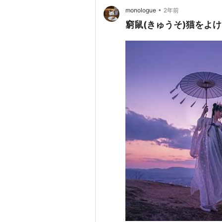
•
monologue
2年前
窮鼠(きゅうそ)猫をよ