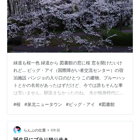
緑道も桜一色 緑道から 図書館の窓に桜 窓を開けたいけ
れど… ビッグ・アイ（国際障がい者交流センター）の宿
泊施設 パンジョの入り口のひとつ この建物、ブルーハッ
トとかの名前があったはずだけど、今では誰もそんな事
は言いません。馴染まなかったのね。 夫が独身時代に住
んでいた団地。デザイン事務所の同僚で、二人で飲んで
#
桜
#
泉北ニュータウン
#
ビッグ・アイ
#
図書館
いて、終電逃して、タクシーでここへたどり着いて… ４
０年近い間違い人生の始まりでした。。。
•
らんぷの仕業
6年前
誕生日にブラリ独り歩き