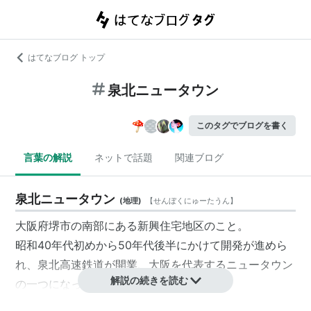
はてなブログ トップ
泉北ニュータウン
このタグでブログを書く
言葉の解説
ネットで話題
関連ブログ
泉北ニュータウン
(
地理
)
【
せんぼくにゅーたうん
】
大阪府堺市の南部にある新興住宅地区のこと。
昭和40年代初めから50年代後半にかけて開発が進めら
れ、泉北高速鉄道が開業、大阪を代表するニュータウン
解説の続きを読む
の一つになった。
しかし、近年は急速に街全体の高齢化が進んでいる。