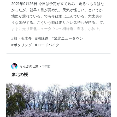
2021年9月26日 今日は予定が立て込み、走るつもりはな
かったが、朝早く目が覚めた。天気が怪しい。というか
地面が濡れている。でも今は雨は止んでいる、大丈夫そ
うな気がする。こういう時は走りたい気持ちが勝る。 気
ままに走り泉北ニュータウンの栂緑道に至る。小休止。
#
栂・美木多
#
栂緑道
#
泉北ニュータウン
#
ポタリング
#
ロードバイク
•
らんぷの仕業
5年前
泉北の桜