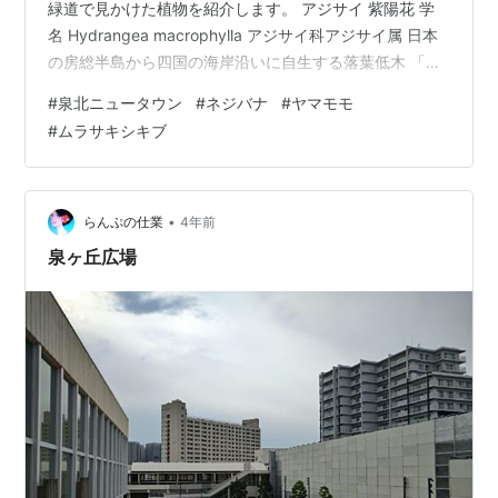
緑道で見かけた植物を紹介します。 アジサイ 紫陽花 学
名 Hydrangea macrophylla アジサイ科アジサイ属 日本
の房総半島から四国の海岸沿いに自生する落葉低木 「ア
ジサイ」の名はアジサイ属植物の一部の総称でもある ガ
#
泉北ニュータウン
#
ネジバナ
#
ヤマモモ
クアジサイ 額紫陽花 学名Hydrangea macrophylla
#
ムラサキシキブ
f.normalis アジサイ科アジサイ属 関東地方の海岸に自生
している ネジバナ 捩花 学 名 Spiranthes sinensis subsp.
Australis ラン科 ネジバナ属 北…
•
らんぷの仕業
4年前
泉ヶ丘広場