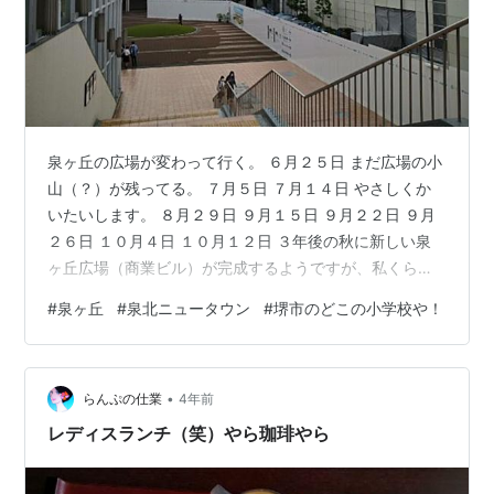
泉ヶ丘の広場が変わって行く。 ６月２５日 まだ広場の小
山（？）が残ってる。 ７月５日 ７月１４日 やさしくか
いたいします。 ８月２９日 ９月１５日 ９月２２日 ９月
２６日 １０月４日 １０月１２日 ３年後の秋に新しい泉
ヶ丘広場（商業ビル）が完成するようですが、私くらい
の年齢になると「その頃まだ生きてるかな」と本気で心
#
泉ヶ丘
#
泉北ニュータウン
#
堺市のどこの小学校や！
配するのです。 なんかね、今日、堺市のまったくもって
恥ずかしいニュースが出てて、むしゃくしゃしていま
す。 いじめの被害で不登校になった児童に卒業証書を渡
•
さなかったって！ こんな事、すぐにニュースになるの分
らんぷの仕業
4年前
かるだろ、それを非難されるのも分かるだろ！ 何よりも
レディスランチ（笑）やら珈琲やら
自分たちが何をしたか分かる…