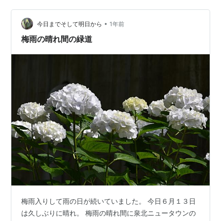
まった。これが夜まで眠っていた。いつもなら布団にい
てもスマホをぽちぽち触っているのだがそんな様子もな
•
今日までそして明日から
1年前
かった。よっぽど疲れているのか。 午後、ま…
梅雨の晴れ間の緑道
梅雨入りして雨の日が続いていました。 今日６月１３日
は久しぶりに晴れ。 梅雨の晴れ間に泉北ニュータウンの