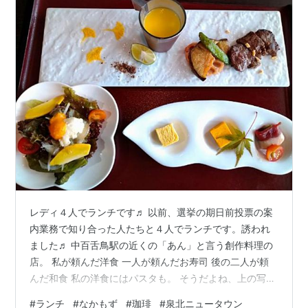
レディ４人でランチです♬ 以前、選挙の期日前投票の案
内業務で知り合った人たちと４人でランチです。誘われ
ました♬ 中百舌鳥駅の近くの「あん」と言う創作料理の
店。 私が頼んだ洋食 一人が頼んだお寿司 後の二人が頼
んだ和食 私の洋食にはパスタも。 そうだよね、上の写真
だけじゃ少ないよね。 でも、私、また来る機会があれば
#
ランチ
#
なかもず
#
珈琲
#
泉北ニュータウン