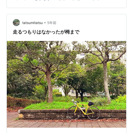
今度は和食にするわ。 わっ、和食、洋食、中華にお寿司
に蟹！ 全部そろってるんだ。 駐車場は満杯 私たちも車
で来たし。 店内は満席だったので写真は撮れませんでし
•
た。 ランチの後、どこかでお茶しましょうと検討して泉
tatsumitatsu
5年前
北ニュータウンまで移動。 私の家に近い所を選んでくれ
走るつもりはなかったが栂まで
ました。界隈で有名なカフ…