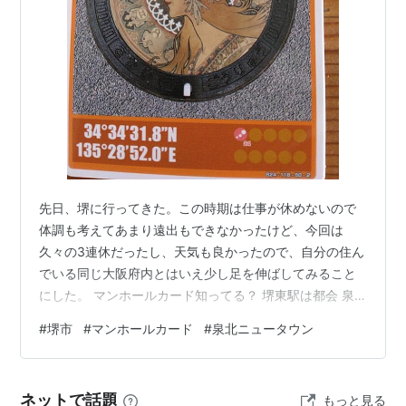
先日、堺に行ってきた。この時期は仕事が休めないので
体調も考えてあまり遠出もできなかったけど、今回は
久々の3連休だったし、天気も良かったので、自分の住ん
でいる同じ大阪府内とはいえ少し足を伸ばしてみること
にした。 マンホールカード知ってる？ 堺東駅は都会 泉
北ニュータウンへ 泉北ニュータウンと千里ニュータウン
#
堺市
#
マンホールカード
#
泉北ニュータウン
の違い マンホールカード知ってる？ 先日、息子から学校
の課題提出のため市のマンホールカードをもらってきて
欲しいとお願いされた。私はこの時初めて「マンホール
ネットで話題
もっと見る
カード」の存在を知ったのだけど、各自治体では独自の