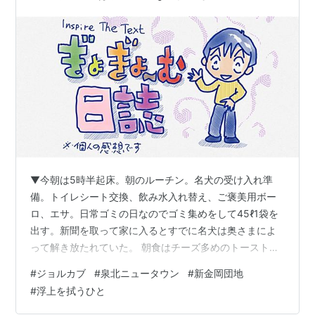
▼今朝は5時半起床。朝のルーチン。名犬の受け入れ準
備。トイレシート交換、飲み水入れ替え、ご褒美用ボー
ロ、エサ。日常ゴミの日なのでゴミ集めをして45ℓ1袋を
出す。新聞を取って家に入るとすでに名犬は奥さまによ
って解き放たれていた。 朝食はチーズ多めのトーストに
ハムを乗せて。練り練りカフェオレ。 今日はいい天気
#
ジョルカブ
#
泉北ニュータウン
#
新金岡団地
だ。気温も高めとのこと。ほんとお日様はありがたいな
#
浮上を拭うひと
ぁ。単純なものだが明るいだけで気分も明るくなる。 お
昼前、カラザが帰宅したがすぐに布団に入って眠ってし