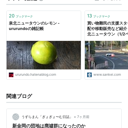
デザインをほどこしたマンホールがあり、その写真をカ
ードゲームに使われるカードっぽくアレンジ…
20
13
ブックマーク
ブックマーク
泉北ニュータウンのレモン -
買い物難民の支援スタ
ururundoの雑記帳
配や移動販売など紹介
北ニュータウン（1/2
ururundo.hatenablog.com
www.sankei.com
関連ブログ
•
うずらまん「ぎょぎょ〜む日誌」
7ヶ月前
新金岡の団地は廃墟群になったのか