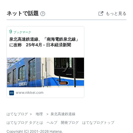
ネットで話題
もっと見る
9
ブックマーク
泉北高速鉄道線、「南海電鉄泉北線」
に改称 25年4月 - 日本経済新聞
www.nikkei.com
はてなブログ
>
地理
>
泉北高速鉄道線
はてなブログ タグとは
ヘルプ
開発ブログ
はてなブログトップ
Copyright (C) 2001-
2026
Hatena.