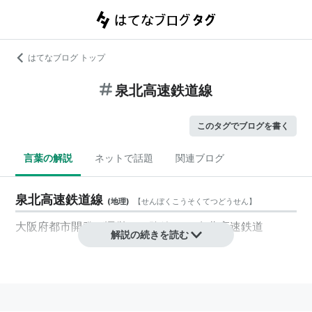
はてなブログ トップ
泉北高速鉄道線
このタグでブログを書く
言葉の解説
ネットで話題
関連ブログ
泉北高速鉄道線
(
地理
)
【
せんぼくこうそくてつどうせん
】
大阪府都市開発
が運営する路線。→
泉北高速鉄道
解説の続きを読む