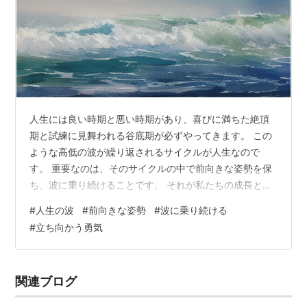
人生には良い時期と悪い時期があり、喜びに満ちた絶頂
期と試練に見舞われる谷底期が必ずやってきます。 この
ような高低の波が繰り返されるサイクルが人生なので
す。 重要なのは、そのサイクルの中で前向きな姿勢を保
ち、波に乗り続けることです。 それが私たちの成長と学
びに不可欠となります。 試練や困難な状況に直面したと
#
人生の波
#
前向きな姿勢
#
波に乗り続ける
きこそ、逃げたり抵抗したりするのではなく、冷静に受
#
立ち向かう勇気
け入れ、立ち向かう勇気を持つことが大切です。 そうし
た姿勢こそが、内なる強さを発揮し、新たな成長の機会
を掴む鍵となるのです。 落ち込んでも前を向き続け、ポ
関連ブログ
ジティブな気持ちを持ち続けることで、新しい可能性や
力を見出せるはずです。 人生には試練を避…