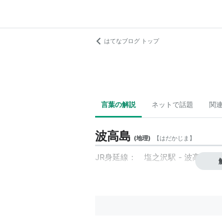
はてなブログ トップ
言葉の解説
ネットで話題
関
波高島
(
地理
)
【
はだかじま
】
JR身延線：
塩之沢
駅 -
波高島
駅 