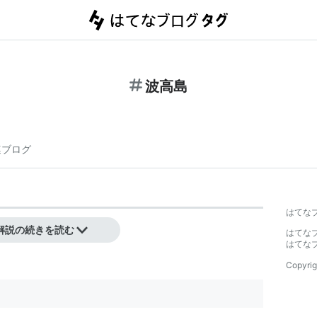
波高島
連ブログ
はてな
-
下部温泉
駅
解説の続きを読む
はてな
はてな
Copyrig