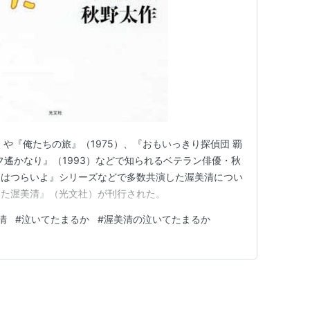
）や『俺たちの旅』（1975）、『おもいっきり探偵団 覇
フ遙かなり』（1993）などで知られるベテラン俳優・秋
男はつらいよ』シリーズなどで多数共演した渥美清につい
した渥美清』（光文社）が刊行された。
清
#
泣いてたまるか
#
渥美清の泣いてたまるか