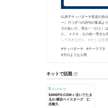
仏弟子サッパダーサ長老の告白
ー）六つずつの詩句の集成より
そのあいだ、指を一（ひと）
た。 ４０６．心の統一専念を
して泣きながら、わたしは住居
ようか？わたしが生きている
#
サッパダーサ
#
テーラプタ
どのようにして死ぬべきであろう
#
犬のような人間
つの詩句の集成 わたくしが山
ネットで話題
5
ブックマーク
SANSPO.COM > 泣いてたま
るか:横浜ベイスターズ 仁
志敏久