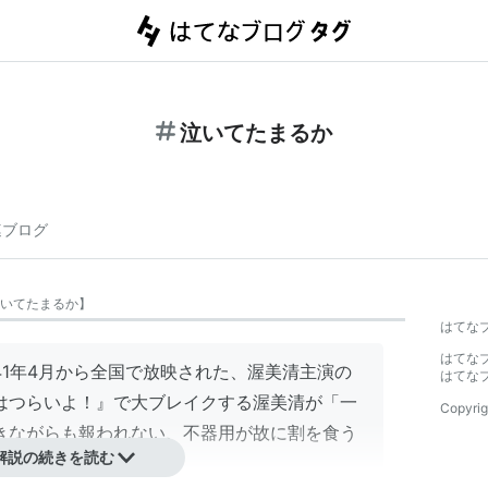
泣いてたまるか
連ブログ
いてたまるか
】
はてな
はてな
1年4月から全国で放映された、渥美清主演の
はてな
はつらいよ！』で大ブレイクする渥美清が「一
Copyrig
きながらも報われない、不器用が故に割を食う
解説の続きを読む