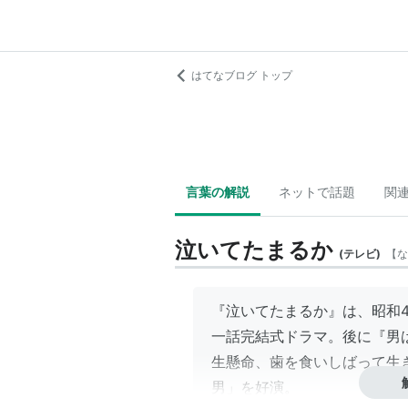
はてなブログ トップ
言葉の解説
ネットで話題
関
泣いてたまるか
(
テレビ
)
【
な
『泣いてたまるか』は、昭和4
一話完結式ドラマ。後に『男
生懸命、歯を食いしばって生
男」を好演。