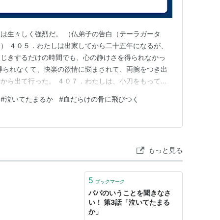
は生々しく強烈だ。 （仏弟子の告白（テーラガータ
） ４０５．わたしは出家してから二十五年になるが、
はじきするだけの時間でも、心の静けさを得られなかっ
得られなくて、快楽の欲情に悩まされて、両腕をつき出
から出て行った。 ４０７．わたしは、小刀をもって来
必要があろうか？わたしのような人間は、修学を捨てて、
#
泣いてたまるか
#
血だらけの骨に飛びつく
か？ 下の朗読8分ごろから。 佛弟子の告白07 六つず
の洞窟に連れもなくただ一…
もっと見る
5
ブックマーク
パパのいうことを聞きなさ
い！ 第3話「泣いてたまる
か」