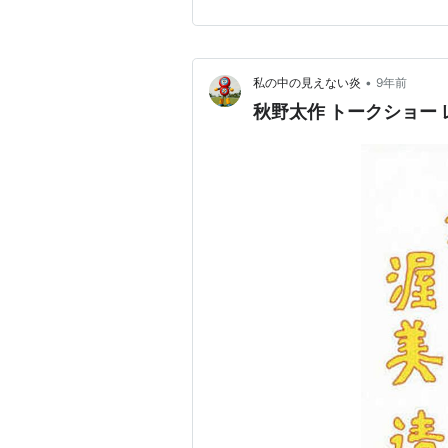
•
私の中の見えない炎
9年前
秋野太作 トークショー