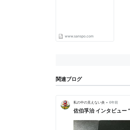
www.sanspo.com
関連ブログ
•
私の中の見えない炎
6年前
佐伯孚治 インタビュー 