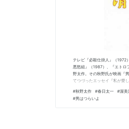
テレビ『必殺仕掛人』（1972
悪怒組』（1987）、『エトロ
野太作。その秋野氏が映画『
てつづったエッセイ『私が愛
#
秋野太作
#
春日太一
#
渥美
#
男はつらいよ