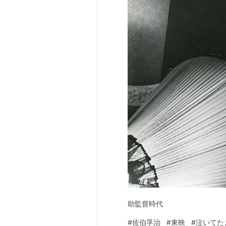
助監督時代
#
佐伯孚治
#
東映
#
泣いてた