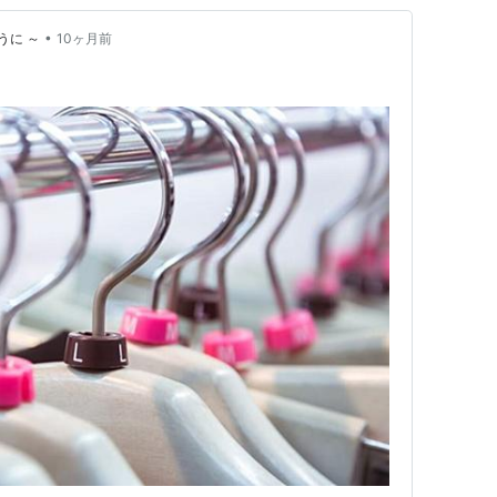
•
うに ～
10ヶ月前
。