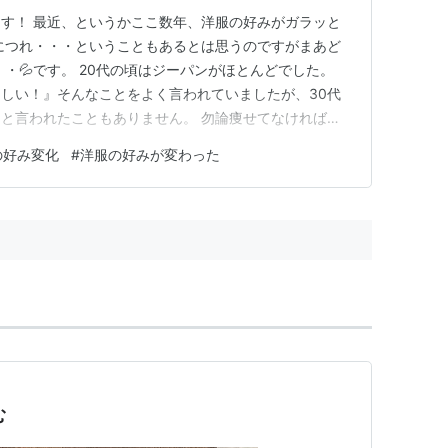
す！ 最近、というかここ数年、洋服の好みがガラッと
につれ・・・ということもあるとは思うのですがまあど
・💦です。 20代の頃はジーパンがほとんどでした。
しい！』そんなことをよく言われていましたが、30代
と言われたこともありません。 勿論痩せてなければい
だけが素晴らしいわけではないことは分かりますが、やは
の好み変化
#
洋服の好みが変わった
ったりします😣💦 しかし、タイトルにもあるように洋
りつつあります。 今まで…
む