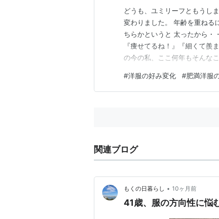
どうも、ユミリーフともうしま
変わりました。 年齢を重ねる
ちらかというと 太ったから・・
『痩せてるね！』『細くて羨ま
の今の私、ここ何年もそんなこ
けないとか、痩せていること
#
洋服の好み変化
#
肥満洋服
り過去の自分がどこか羨ましか
服の好みが良い意味で最近変わ
関連ブログ
•
もくの日暮らし
10ヶ月前
41歳、服の方向性に悩