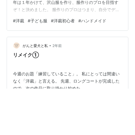
年は１年かけて、沢山服を作り、服作りのプロを目指す
ぞ！と決めました。 服作りのプロはつまり、自分でデザ
インして、それをパターン化し、縫製する、ということ
#
洋裁
#
子ども服
#
洋裁初心者
#
ハンドメイド
です。 ちなみにわたしの好きなファッションの系統は、
フェミニン＆エレガントです。 好きな色は白とピンク。
柄ものはあまり着ません。 初めて服を作ったのは、４年
•
前ぐらい。 子どもにズボンを作ってあげたのが最初で
がんと愛犬と私
2年前
す。 その時のわたしは、生地のこともよく知らず、 自分
リメイク①
の経験から、ダブルガーゼの…