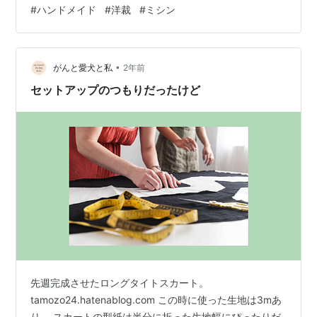
#
ハンドメイド
#
洋裁
#
ミシン
ーブの部分に小さな切り込みを入れます。生地がキレイ
に広がるので仕上がりが良くなるのでこの切りこみが大
事！その後はアイロンを使って形を整えます。アイロン
作業は、仕上がりの美しさを左右する大事なポイントな
•
がんと愛犬と私
2年前
ので丁寧に。そのあとポケット口にコバス…
セットアップのつもりだったけど
先週完成させたロングタイトスカート。
tamozo24.hatenablog.com この時に使った生地は3mあ
り、 スカートの型紙は半分に折った生地幅にぴったりだ