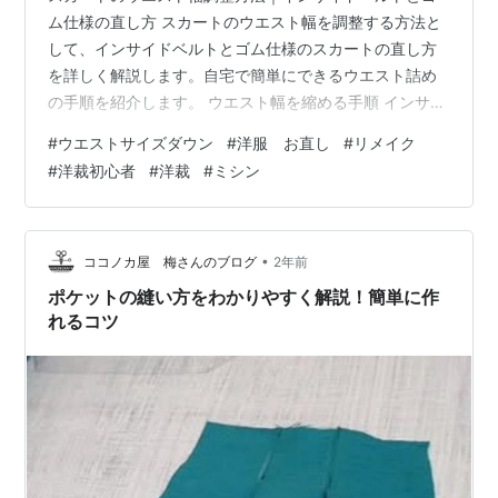
ム仕様の直し方 スカートのウエスト幅を調整する方法と
して、インサイドベルトとゴム仕様のスカートの直し方
を詳しく解説します。自宅で簡単にできるウエスト詰め
の手順を紹介します。 ウエスト幅を縮める手順 インサイ
ドベルトとゴムの接ぎ目をほどく スカートの裏側にある
#
ウエストサイズダウン
#
洋服 お直し
#
リメイク
インサイドベルトとゴムの縫い目を丁寧にほどきます。
#
洋裁初心者
#
洋裁
#
ミシン
ゴムを引っ張り出してカットする ゴムを引き出し、縮め
る寸法を決定します。 例えば、ウエストを3cm縮めたい
場合、縫い代（1cm）を残して 2cmカット します。 計算
式：縮める寸法3cm － 縫い代1cm ＝ 2cmカット ゴムを
•
ココノカ屋 梅さんのブログ
2年前
裏側で縫い…
ポケットの縫い方をわかりやすく解説！簡単に作
れるコツ