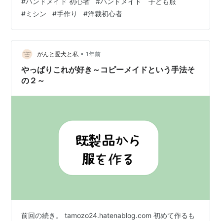
#
ハンドメイド 初心者
#
ハンドメイド 子ども服
から作った初めての服(2021年) 型紙から作った最近の息
#
ミシン
#
手作り
#
洋裁初心者
子用の服(2025年) 型紙から作った最近の娘用のドレス
(2025年) 洋裁歴ですが、以下の通りです。 2020年9月
ミシン開始(市販の本の型紙を使って子ども服作り) 2021
年12月 独学で型紙作成開始 ①なぜ自分で型紙を作…
•
がんと愛犬と私
1年前
やっぱりこれが好き～コピーメイドという手法そ
の２～
前回の続き。 tamozo24.hatenablog.com 初めて作るも