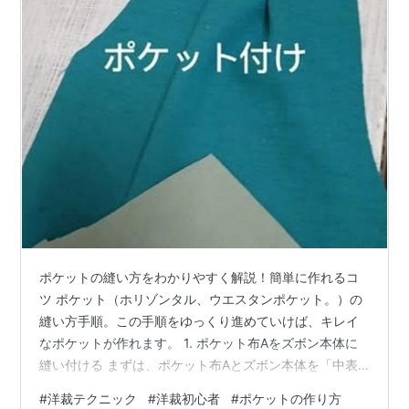
ポケットの縫い方をわかりやすく解説！簡単に作れるコ
ツ ポケット（ホリゾンタル、ウエスタンポケット。）の
縫い方手順。この手順をゆっくり進めていけば、キレイ
なポケットが作れます。 1. ポケット布Aをズボン本体に
縫い付ける まずは、ポケット布Aとズボン本体を「中表
（布の表側同士を向き合わせること）」に合わせます。
#
洋裁テクニック
#
洋裁初心者
#
ポケットの作り方
そしてポケット口をしっかり縫う。 縫い終わったら、カ