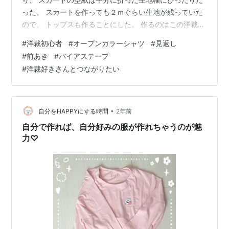
った。 スカートを作っても２ｍぐらい生地が残っていた
ので、 トップスも作ることにした。 作るのはこの洋裁本
の表紙にもなっているオープンカラーシャツの袖なしVer.
#
洋裁初心者
#
オープンカラーシャツ
#
見返し
私らしい 着心地のいい服 (Heart Warming Life Series) 作
#
前あき
#
バイアステープ
者:encre 境田希代子 日本ヴォーグ社 Amazon 今回初め
#
洋裁好きさんとつながりたい
て襟と見返しのある服に挑戦。 見返しとはブラウスなど
の前あわせなどの裏や、「身頃」のえりやそでぐりな
ど、直接布の端が表に見…
•
自分をHAPPYにする時間
2年前
自分で作れば、自分好みの服が作れちゃうのが魅
力♡