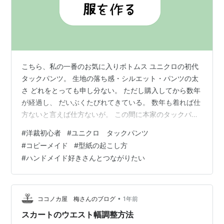
こちら、私の一番のお気に入りボトムス ユニクロの初代
タックパンツ。 生地の落ち感・シルエット・パンツの太
さ どれをとっても申し分ない。 ただし購入してから数年
が経過し、 だいぶくたびれてきている。 数年も着れば仕
方ないと言えば仕方ないが。 この間に本家のタックパン
ツ自体は 何度もモデルチェンジしている。 次なるお気に
#
洋裁初心者
#
ユニクロ タックパンツ
入りを探して毎回試着している。 が。 「ツータックじゃ
#
コピーメイド
#
型紙の起こし方
ないんだ！」 とか 「ワイドすぎる！」 とか。 とにかく
#
ハンドメイド好きさんとつながりたい
私には似合わない。 他のメーカーも同じようにタックパ
ンツを作っており 2本ぐらい買ったけれど、 初代を超え
るものは見つからなかった。 某おしゃれ着洗剤のCMで
はないが、 本…
•
ココノカ屋 梅さんのブログ
1年前
スカートのウエスト幅調整方法