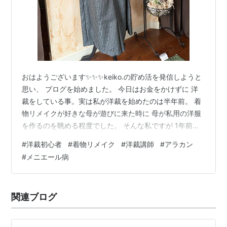
おはようございます✨️✨️✨️keiko.の貯め活を発信しようと
思い、 ブログを始めました。 今日はお金をかけずに 洋
裁をしている事。実は私が洋裁を始めたのは半年前。 着
物リメイクが好きな母が遊びに来た時に 母が私用の洋服
を作るのを眺める程度でした。 そんな私ですが 1年前か
ら母と同居しています。母は現在88歳。 着物リメイクが
#
洋裁初心者
#
着物リメイク
#
洋裁講師
#
アラカン
大好きなのですが 家にある糸やボタン、道具を使いお金
#
メニエール病
をかけずに しています。それでも接着芯やミシンの修理
に お金はかかるので０ではありません。 私も真似して洋
服を作ってみよう！そう思って半年前 パンツスーツ作り
関連ブログ
に挑戦しました。 完成したのはこちら↑どうでしょう？
なかな…