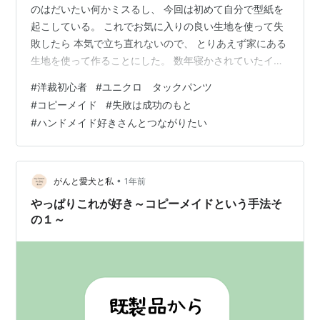
のはだいたい何かミスるし、 今回は初めて自分で型紙を
起こしている。 これでお気に入りの良い生地を使って失
敗したら 本気で立ち直れないので、 とりあえず家にある
生地を使って作ることにした。 数年寝かされていたイン
ド綿 ちなみにこの布、計5mあるので失敗してもなんとか
#
洋裁初心者
#
ユニクロ タックパンツ
できる。 なおかつ部屋着にするつもりなので さらに失敗
#
コピーメイド
#
失敗は成功のもと
してもいいや感。 裾のみ縫い代3cm それ以外はすべて1
#
ハンドメイド好きさんとつながりたい
㎝で裁断 以前ロングコートを作った際、 ロックミシンの
メスでカットしながら裁ち端を処理した方が 各段に仕上
がりがきれいになると経験したので、 今回はメス…
•
がんと愛犬と私
1年前
やっぱりこれが好き～コピーメイドという手法そ
の１～