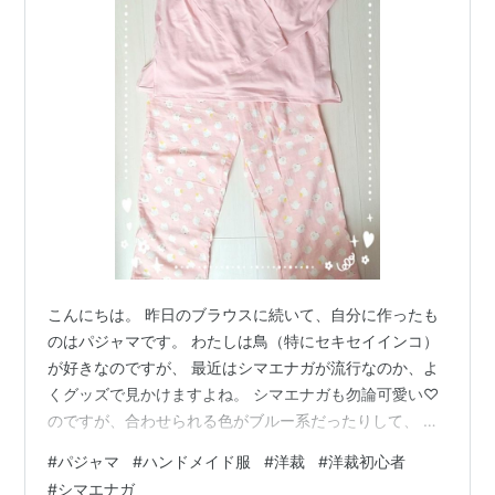
こんにちは。 昨日のブラウスに続いて、自分に作ったも
のはパジャマです。 わたしは鳥（特にセキセイインコ）
が好きなのですが、 最近はシマエナガが流行なのか、よ
くグッズで見かけますよね。 シマエナガも勿論可愛い♡
のですが、合わせられる色がブルー系だったりして、 寒
色のことが多いイメージがあります。 わたしはブルー系
#
パジャマ
#
ハンドメイド服
#
洋裁
#
洋裁初心者
のものは基本的に持たないので、グッズを買うのには悩
#
シマエナガ