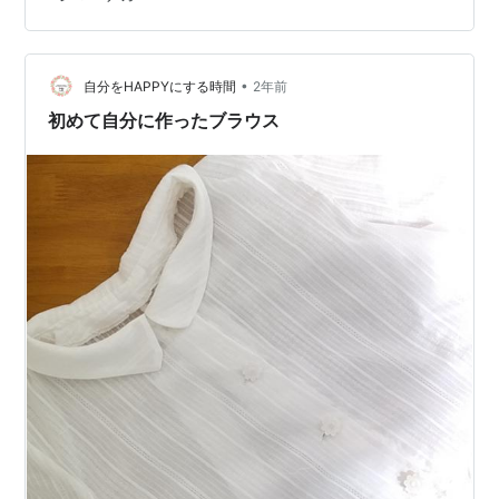
んでしまいます。 そんな時、 布・生地の通販サイト：
nunocoto fabric さんで見つけたシマエナガのピンクの生
地♡ 生地の種類は、オックスやローン、ダブルガーゼ等
６種類から選択可能。 わたしは、パジャマを作ろうと思
•
自分をHAPPYにする時間
2年前
ったので、ダブ…
初めて自分に作ったブラウス