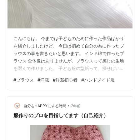
こんにちは。 今までは子どものために作った作品ばかり
を紹介しましたけど、 今日は初めて自分の為に作ったブ
ラウスの事を書きたいと思います。 インド綿で作ったブ
ラウス 全体像はありませんが、ブラウスって感じの生地
を選んで作りました。 子ども服の型紙って、探せばいく
らでも出てくるのですが、 大人用の型紙を売ってるパタ
#
ブラウス
#
洋裁
#
洋裁初心者
#
ハンドメイド服
ーン屋さんってなかなか見つからないんですよね💦 あっ
ても、自分好みの服が作れそうとは限らないし・・・。
そこで、購入した本があります。 シャツ&ブラウスの基
•
本パターン集 (Sewing Pattern Book) 作者:野木陽子 日本
自分をHAPPYにする時間
2年前
ヴォーグ社 Amazon こちらの本ですね。 前身頃・…
服作りのプロを目指してます（自己紹介）