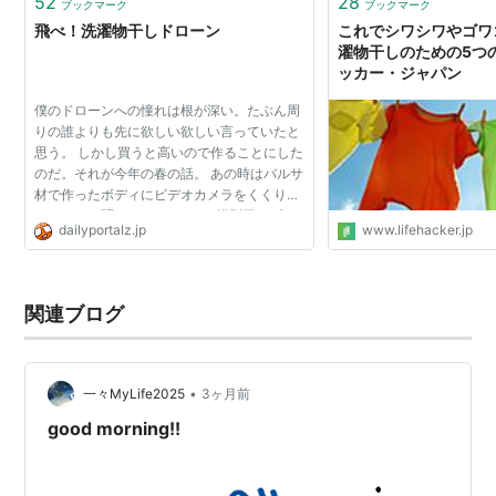
52
28
ブックマーク
ブックマーク
飛べ！洗濯物干しドローン
これでシワシワやゴワ
濯物干しのための5つの
ッカー・ジャパン
僕のドローンへの憧れは根が深い。たぶん周
りの誰よりも先に欲しい欲しい言っていたと
思う。 しかし買うと高いので作ることにした
のだ。それが今年の春の話。 あの時はバルサ
材で作ったボディにビデオカメラをくくりつ
け、ミニ四駆のモーター4つに模型用のプロ
dailyportalz.jp
www.lifehacker.jp
ペラを付けた。作っているときは本気で飛ぶ
んじゃないかと思...
関連ブログ
•
一々MyLife2025
3ヶ月前
good morning!!