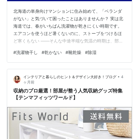
北海道の単身向けマンションに住み始めて、「ベランダ
がない」と気づいて困ったことはありませんか？ 実は北
海道では、春がいちばん洗濯物が乾きにくい時期です。
エアコンを使うほど暑くないのに、ストーブをつけるほ
ど寒くもない ――そんな中途半端な気温の時期は、部屋
干しの湿気がこもりやすくなります。 特に単身向けマン
#
洗濯物干し
#
乾かない
#
靴乾燥
#
除湿
ションではベランダがない間取りも多く、「どこに干せ
ばいいの？」「どうすれば乾くの？」と悩む方も多いの
ではないでしょうか。 この記事では、北海道のベランダ
•
インテリアと暮らしのヒント＆デザイン大好き！ブログ
4
なし環境でもできる部屋干し対策を、実際に8年以上除湿
ヶ月前
機や室内干しを続けてきた経験をもとにまとめました。
収納のプロ厳選！部屋が整う人気収納グッズ特集
北海道の単身マンションにベランダがな…
【テンマフィッツワールド】