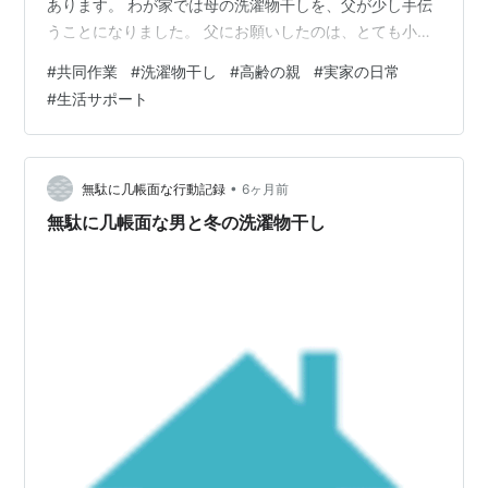
あります。 わが家では母の洗濯物干しを、父が少し手伝
うことになりました。 父にお願いしたのは、とても小さ
な任務です。 家ではほぼ動かない、安定の＂お地蔵スタ
#
共同作業
#
洗濯物干し
#
高齢の親
#
実家の日常
イル＂の父。 そんな父にも、毎日欠かさずこなしている
#
生活サポート
任務があります。 それが「戸締り確認」。 この任務はす
っかり定着し、どうやら次のステージへ進むことになり
ました。戸締り任務の記事はこちら honobono-support-
biyori.com 母のワンオペ家事の負担軽減 父が急にやる気
•
無駄に几帳面な行動記録
6ヶ月前
を出…
無駄に几帳面な男と冬の洗濯物干し