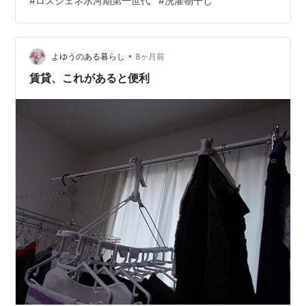
#
ロスジェネ氷河期第一世代
#
洗濯物干し
ために、容赦なく水を浴びた指先が、一瞬で感覚を失っ
ていく。 手が赤くなる。というより、白くなる。そこか
らじわじわ痛みに変わる。 これ、毎年のことなのに、毎
年ちゃんと驚く。 寒さには慣れるが、水の冷たさには慣
•
よゆうのある暮らし
8ヶ月前
れない。 古い家…
賃貸、これがあると便利