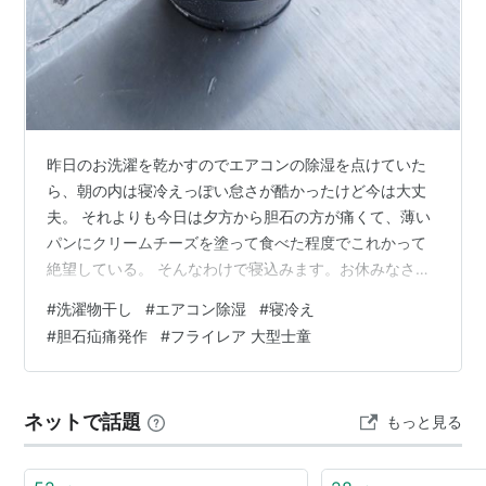
昨日のお洗濯を乾かすのでエアコンの除湿を点けていた
ら、朝の内は寝冷えっぽい怠さが酷かったけど今は大丈
夫。 それよりも今日は夕方から胆石の方が痛くて、薄い
パンにクリームチーズを塗って食べた程度でこれかって
絶望している。 そんなわけで寝込みます。お休みなさ
い。 ↓家に来てから多分2年7ヶ月18日のフライレア大型
#
洗濯物干し
#
エアコン除湿
#
寝冷え
士童。 名札に大型とあるわりにずっと小さいし、まった
#
胆石疝痛発作
#
フライレア 大型士童
く動きがない。ずっと土に埋まったまま。 だからといっ
て枯れているわけでもなさそう。
ネットで話題
もっと見る