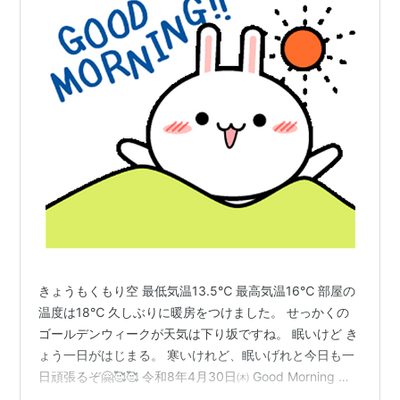
きょうもくもり空 最低気温13.5℃ 最高気温16℃ 部屋の
温度は18℃ 久しぶりに暖房をつけました。 せっかくの
ゴールデンウィークが天気は下り坂ですね。 眠いけど き
ょう一日がはじまる。 寒いけれど、眠いげれと今日も一
日頑張るぞ🤗🥰🥰 令和8年4月30日㈭ Good Morning 洗
濯物干しても乾かない日々だ。