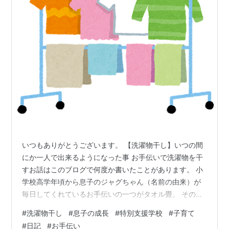
いつもありがとうございます。 【洗濯物干し】いつの間
にか一人で出来るようになった事 お手伝いで洗濯物を干
すお話はこのブログで何度か書いたことがあります。 小
学校高学年頃から息子のジャグちゃん（名前の由来）が
毎日してくれているお手伝いの一つがタオル畳。 その後
はずーっとタオル畳だけでしたが、中学校入って洗濯物
#
洗濯物干し
#
息子の成長
#
特別支援学校
#
子育て
の小物干し（角ハンガー）が加わりました(#^^#)
#
日記
#
お手伝い