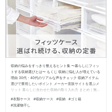
収納の悩みをすっきり整えるヒント集 〜暮らしにフィッ
トする収納選びとは〜 もくじ 収納に悩む人が増えている
理由 30代・40代のリアルな声をチェック 収納アイテム
選びで重視したいポイント メーカー直販サイトを選ぶメ
リット 暮らしに合わせた収納の取り入れ方 まとめ｜無理
なく続く収納習慣とは PR 収納に悩む人が増えている理
#
衣類ケース
#
収納ケース
#
収納
#
ゴミ箱
由 最近、「部屋を片付けたい」「もっとスッキリ暮らし
#
洗濯物干し
たい」と感じている方が増えています。在宅時間の増加