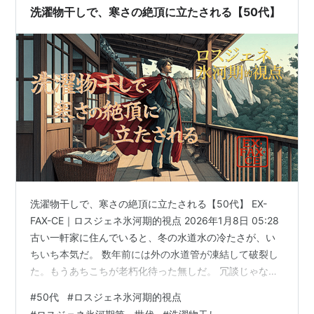
ケ。 洗濯物の中で一番乾かないのは僕が休日によく着る
洗濯物干しで、寒さの絶頂に立たされる【50代】
パーカーとパン…
洗濯物干しで、寒さの絶頂に立たされる【50代】 EX-
FAX-CE｜ロスジェネ氷河期的視点 2026年1月8日 05:28
古い一軒家に住んでいると、冬の水道水の冷たさが、い
ちいち本気だ。 数年前には外の水道管が凍結して破裂し
た。もうあちこちが老朽化待った無しだ。 冗談じゃな
い。もはや冷たいというレベルではない。刺す。骨に触
#
50代
#
ロスジェネ氷河期的視点
れる。 洗濯機から取り出した濡れた衣類。それを広げる