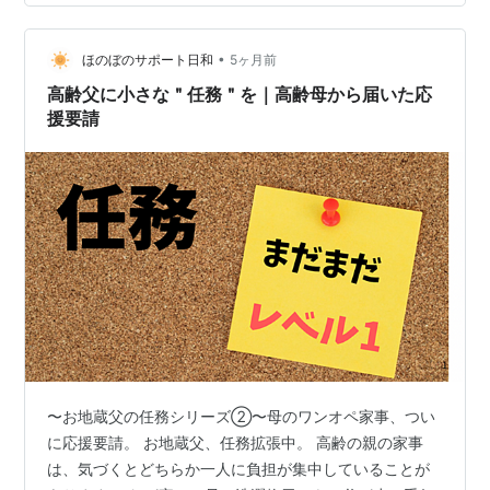
やライフスタイルの変化によって、住まいの快適さを見
直す人が多くなりました。 特にこんな悩み、ありません
か？ 収納スペースが足りない 片付けてもすぐ散らかる
•
ほのぼのサポート日和
5ヶ月前
どんな収納用品を選べ…
高齢父に小さな＂任務＂を｜高齢母から届いた応
援要請
〜お地蔵父の任務シリーズ②〜母のワンオペ家事、つい
に応援要請。 お地蔵父、任務拡張中。 高齢の親の家事
は、気づくとどちらか一人に負担が集中していることが