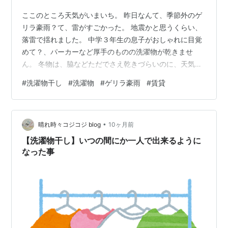
ここのところ天気がいまいち。 昨日なんて、季節外のゲ
リラ豪雨？て、雷がすごかった。 地震かと思うくらい、
落雷で揺れました。 中学３年生の息子がおしゃれに目覚
めて？、パーカーなど厚手のものの洗濯物が乾きませ
ん。 冬物は、脇などただでさえ乾きづらいのに、天気も
いまいちだとなおさら。 ２年前に引っ越した賃貸物件。
#
洗濯物干し
#
洗濯物
#
ゲリラ豪雨
#
賃貸
部屋の室内干し。 使わない時は、天井まで竿を上げるこ
とができるので、見た目もそこまで悪くならず、便利で
す。 もし家を建てることになったら、絶対に取り付けた
•
いものですね。 各部屋につけたいくらい（笑） にほんブ
晴れ時々コジコジ blog
10ヶ月前
ログ村
【洗濯物干し】いつの間にか一人で出来るように
なった事