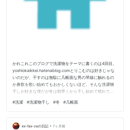
かれこれこのブログで洗濯物をテーマに書くのは4回目。
yoshiokaikkei.hatenablog.comとりこむのは好きじゃな
いのだが、干すのは無駄に几帳面な男の琴線に触れるの
か鼻歌を歌い始めてもおかしくないほど。そんな洗濯物
干しが好きな僕だが冬は朝早くから干し始めて晴れてい
ても完全に乾かない衣類があるのはもやもや。 無駄に几
#
洗濯
#
洗濯物干し
#
冬
#
几帳面
帳面な男としては、16時には全ての衣類を取り込みたい
ため定期的に改善を重ねてきた。そして今年の冬に編み
出した技がある。と言っても「それ我が家もやってるけ
•
ど・・・」と脱力しちゃうかもしれないけど。ズッコ
ex-fax-ceの日記
7ヶ月前