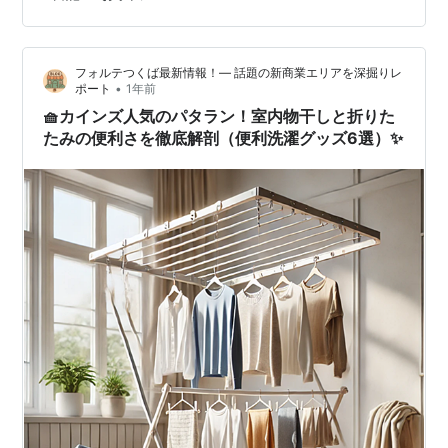
haretokidokiyuki.com haretokidokiyuki.com 毎回ですが
「え？出来るんだ！」とびっくりします(笑) 本当にスロ
ーステップです。 角ハンガーに靴下等干し始めた時はた
フォルテつくば最新情報！— 話題の新商業エリアを深掘りレ
まに 「今日はやらなーい」 「ママも一緒…
•
ポート
1年前
🧺カインズ人気のパタラン！室内物干しと折りた
たみの便利さを徹底解剖（便利洗濯グッズ6選）✨