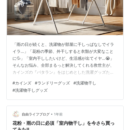
「雨の日が続くと、洗濯物が部屋に干しっぱなしでイラ
イラ…」「花粉の季節、外干しすると衣類が大変なこと
に💦」「室内干ししたいけど、生活感が出てイヤ…😭」
そんなお悩み、全部まるっと解決してくれる救世主が、
カインズの『パタラン』をはじめとした洗濯グッズたち
なんです！✨ 今回は、2025年春以降に話題になりそうな
#
カインズ
#
ランドリーグッズ
#
洗濯物干し
カインズの室内物干しアイテム6選を、徹底的にご紹介し
#
洗濯物干しグッズ
ます。すでに主婦の間では「便利すぎる！」「もっと早
く出会いたかった！」と口コミでも絶賛の嵐🌪️ そしてこ
の記事では、「検索してたどり着いた主婦のあなた」が
「これ、私のことだ…」と共感して、解決できるよう
•
自由ライフブログ
1年前
に、丁寧に、熱く書きました🔥 💡 カイ…
花粉・雨の日に必須「室内物干し」を今さら買っ
てみた!!