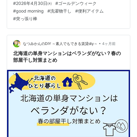
#
2026年4月30日㈭
#
ゴールデンウィーク
#
good morning
#
洗濯物干し
#
便利アイテム
#
突っ張り棒
•
なつみかんのDIY ～素人でもできる賃貸diy～
4ヶ月前
北海道の単身マンションはベランダがない？春の
部屋干し対策まとめ