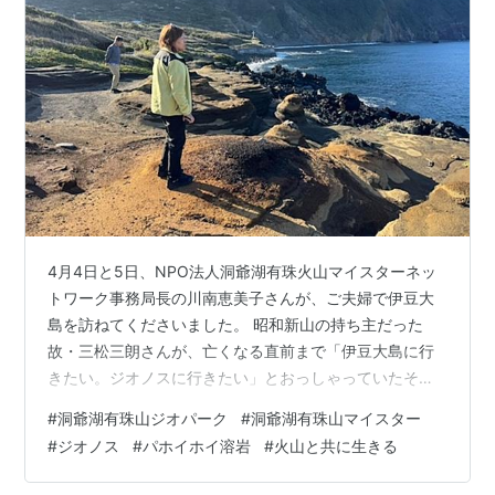
4月4日と5日、NPO法人洞爺湖有珠火山マイスターネッ
トワーク事務局長の川南恵美子さんが、ご夫婦で伊豆大
島を訪ねてくださいました。 昭和新山の持ち主だった
故・三松三朗さんが、亡くなる直前まで「伊豆大島に行
きたい。ジオノスに行きたい」とおっしゃっていたそう
です…。その言葉を受けての、ご来島だったのかもしれ
#
洞爺湖有珠山ジオパーク
#
洞爺湖有珠山マイスター
ません。 本来は２泊３日のご予定でしたが、海が荒れる
#
ジオノス
#
パホイホイ溶岩
#
火山と共に生きる
予報のため１泊に変更。到着日の4日夕方には、海岸や地
層を少し、ご案内できました。 ２日目は、パホイホイ溶