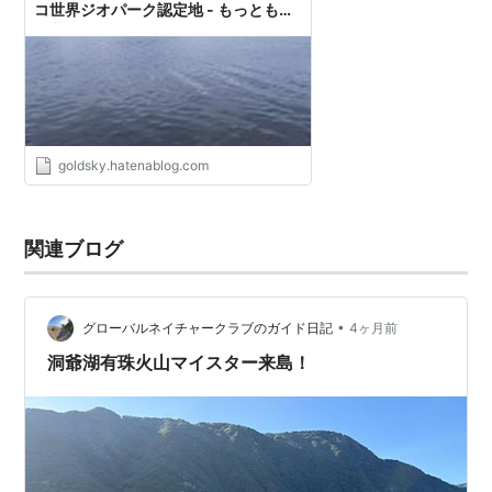
コ世界ジオパーク認定地 - もっともっ
と北海道~もっと知りたい知ってほし
い北海道
goldsky.hatenablog.com
関連ブログ
•
グローバルネイチャークラブのガイド日記
4ヶ月前
洞爺湖有珠火山マイスター来島！