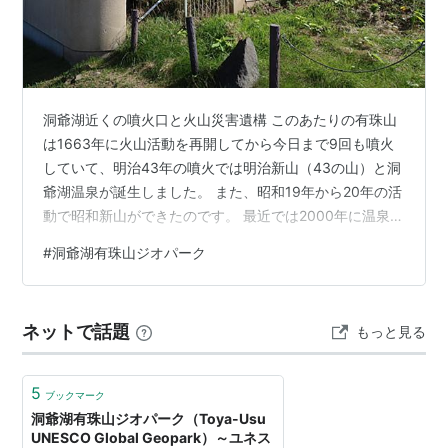
定。
2013年9月9日、世界ジオパークネットワーク・再認定
*1
。
洞爺湖近くの噴火口と火山災害遺構 このあたりの有珠山
*1
:
第3回アジア太平洋ジオパークネットワークシンポジ
は1663年に火山活動を再開してから今日まで9回も噴火
ウム（韓国済州島大会）にて
していて、明治43年の噴火では明治新山（43の山）と洞
爺湖温泉が誕生しました。 また、昭和19年から20年の活
動で昭和新山ができたのです。 最近では2000年に温泉街
から近い所で噴火が起き、団地などの建物が火山灰や泥
#
洞爺湖有珠山ジオパーク
流により被害をうけ遺構としてその姿を見ることができ
ます。 今回はその火山災害遺構と、その時にできた火口
「有くん火口」を見に行きました。 こんな人々の暮らし
ネットで話題
もっと見る
のすぐそばで火山が噴火するなんて・・・ というか、洞
爺湖温泉自体が明治以降の噴火でできたなんて・・・ そ
んなところでも暮らせ…
5
ブックマーク
洞爺湖有珠山ジオパーク（Toya-Usu
UNESCO Global Geopark）～ユネス