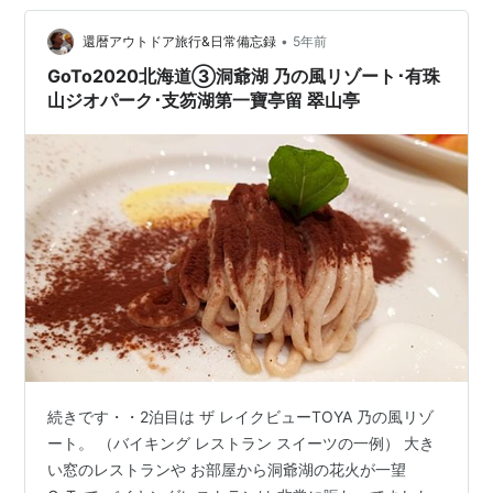
岩の丘で、ゆっくりとお茶の時間に。 このあとのジオノ
スでの時間を優先して、三原山までは登るのは断念。 こ
•
還暦アウトドア旅行&日常備忘録
5年前
の日は、ジオ事務局の臼井さんもご一緒…
GoTo2020北海道③洞爺湖 乃の風リゾート･有珠
山ジオパーク･支笏湖第一寶亭留 翠山亭
続きです・・2泊目は ザ レイクビューTOYA 乃の風リゾ
ート。 （バイキング レストラン スイーツの一例） 大き
い窓のレストランや お部屋から洞爺湖の花火が一望