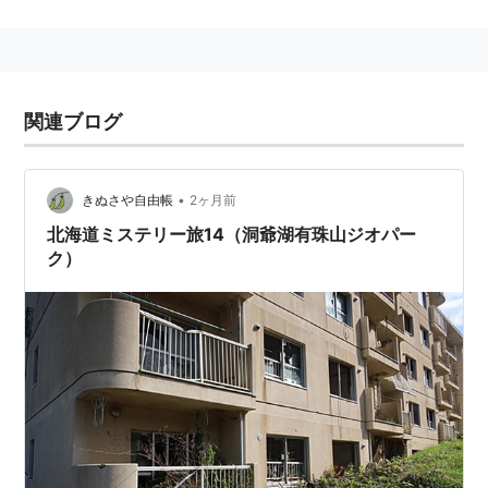
2000年に噴火した有珠山とその被害遺構、1944-45年
にできた昭和新山、約10万年前の大噴火で形成されたカ
ルデラ湖である洞爺湖がみどころのジオパーク。
2000年噴火に伴う地殻変動を目の当たりにできる。
関連ブログ
「変動する大地との共生」がテーマ。
沿革
•
きぬさや自由帳
2ヶ月前
2008年12月8日、日本ジオパークネットワーク加盟認
北海道ミステリー旅14（洞爺湖有珠山ジオパー
定。
ク）
2009年8月22日、世界ジオパークネットワーク加盟認
定。
2010年2月26日、洞爺湖有珠山ジオパーク推進協議会設
立。
2011年9月29日〜10月1日、第3回日本ジオパーク全国大
会が洞爺湖町で開催。
2013年1月28日、日本ジオパークネットワーク・再認