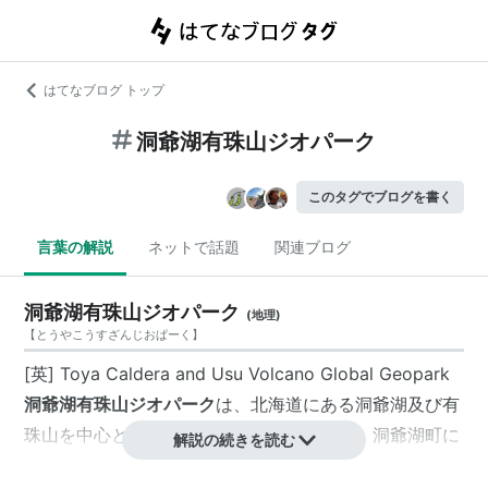
はてなブログ トップ
洞爺湖有珠山ジオパーク
このタグでブログを書く
言葉の解説
ネットで話題
関連ブログ
洞爺湖有珠山ジオパーク
(
地理
)
【
とうやこうすざんじおぱーく
】
[英] Toya Caldera and Usu Volcano Global Geopark
洞爺湖有珠山ジオパーク
は、北海道にある洞爺湖及び有
珠山を中心とし、伊達市、豊浦町、壮瞥町、洞爺湖町に
解説の続きを読む
ひろがる世界ジオパークのひとつ。