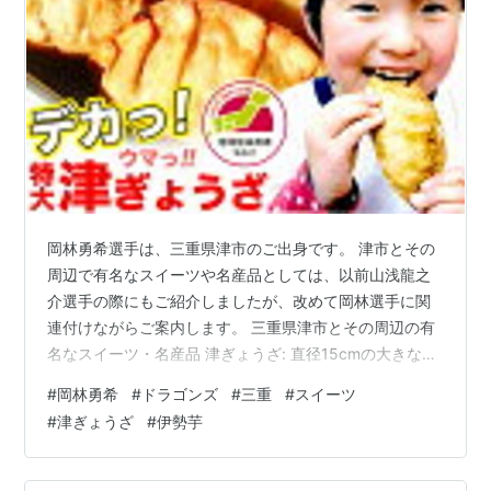
岡林勇希選手は、三重県津市のご出身です。 津市とその
周辺で有名なスイーツや名産品としては、以前山浅龍之
介選手の際にもご紹介しましたが、改めて岡林選手に関
連付けながらご案内します。 三重県津市とその周辺の有
名なスイーツ・名産品 津ぎょうざ: 直径15cmの大きな揚
げ餃子。B級グルメとして人気があり、岡林選手も地元で
#
岡林勇希
#
ドラゴンズ
#
三重
#
スイーツ
親しんでいたかもしれません。 【レンチン津ぎょうざ
#
津ぎょうざ
#
伊勢芋
90g 6ケ】 1セット ジャンボ餃子 餃子 お取り寄せグルメ
B級グルメ B-1グランプリ 送料無料【麦一等兵】原材料
オール 国産 特大！90g6ケ入り ご当地グルメ ゴールドグ