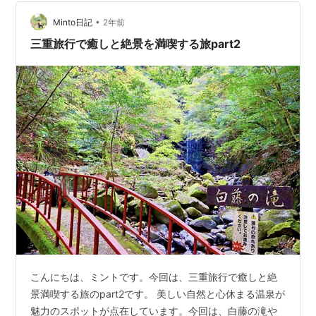
た・・・・・・・・・・ 気付くと女がすぐ傍に居
た・・・ 女の目と私の目がが接近しすぎて・・・ ピント
•
Minto日記
2年前
を合わせることが出来なかっ…
三重旅行で癒しと絶景を満喫する旅part2
こんにちは、ミントです。今回は、三重旅行で癒しと絶
景満喫する旅のpart2です。 美しい自然と心休まる温泉が
魅力のスポットが点在しています。今回は、白藤の滝や