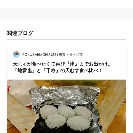
●津市げんき大学津ぎょうざご当地グルメプロジェクト
http://tsu-genki.sakura.ne.jp/gyoza.html
関連ブログ
•
ROKUZAEMONの諸行無常
6ヶ月前
天むすが食べたくて再び『津』までお出かけ。
「地雷也」と「千寿」の天むす食べ比べ！