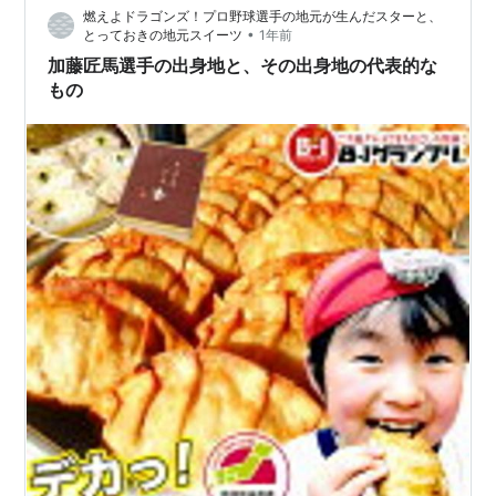
燃えよドラゴンズ！プロ野球選手の地元が生んだスターと、
ランプリ受賞団体 三重県津市の学校給食メニュー 揚げ
•
とっておきの地元スイーツ
1年前
餃…
加藤匠馬選手の出身地と、その出身地の代表的な
もの