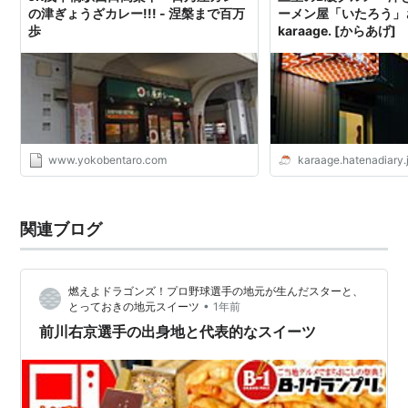
の津ぎょうざカレー!!! - 涅槃まで百万
ーメン屋「いたろう」さ
歩
karaage. [からあげ]
www.yokobentaro.com
karaage.hatenadiary.
関連ブログ
燃えよドラゴンズ！プロ野球選手の地元が生んだスターと、
•
とっておきの地元スイーツ
1年前
前川右京選手の出身地と代表的なスイーツ