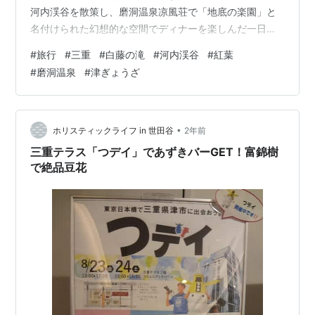
河内渓谷を散策し、磨洞温泉凉風荘で「地底の楽園」と
名付けられた幻想的な空間でディナーを楽しんだ一日を
振り返ります。 さらに、それぞれのスポットのおすすめ
#
旅行
#
三重
#
白藤の滝
#
河内渓谷
#
紅葉
ポイントもご紹介！ それでは、いってみよー♪ 1. 白藤の
#
磨洞温泉
#
津ぎょうざ
滝：静寂と涼しさに包まれる神秘的な絶景 最初に訪れた
のは、「白藤の滝」。滝の長さは、現在15ｍです。滝壺
に向かう道中は、木々に囲まれた静寂な空間で、心が浄
化されるような感覚を覚えます。滝に到着すると、涼し
•
ホリスティックライフ in 世田谷
2年前
い風と水しぶきが肌を心地よく…
三重テラス「つデイ」であずきバーGET！富錦樹
で絶品豆花