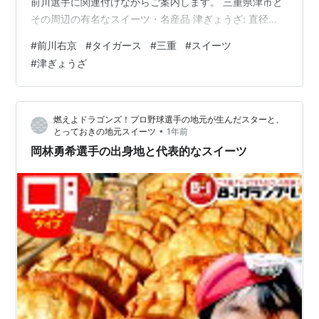
前川選手に関連付けながらご案内します。 三重県津市と
その周辺の有名なスイーツ・名産品 津ぎょうざ: 直径
15cmの大きな揚げ餃子。B級グルメとして人気があり、
#
前川右京
#
タイガース
#
三重
#
スイーツ
前川選手も地元で親しんでいたかもしれません。 【レン
#
津ぎょうざ
チン津ぎょうざ90g 6ケ】 1セット ジャンボ餃子 餃子 お
取り寄せグルメ B級グルメ B-1グランプリ 送料無料【麦
一等兵】原材料 オール 国産 特大！90g6ケ入り ご当地グ
燃えよドラゴンズ！プロ野球選手の地元が生んだスターと、
ルメ ゴールドグランプリ受賞団体 三重県津市の学校給食
•
とっておきの地元スイーツ
1年前
メニ…
岡林勇希選手の出身地と代表的なスイーツ