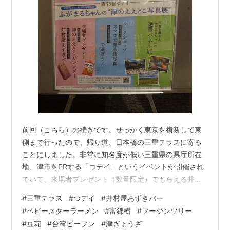
前回（こちら）の続きです。せっかく東京を横断して東
側まで行ったので、帰り道、日本橋の三重テラスに寄る
ことにしました。非常に知名度が低い三重県の県庁所在
地、津市をPRする「つデイ」というイベントが開催され
ていて、来場者プレゼント（数量限定）でもらえる井村
屋のあずきバーがお目当てです。11:30の回に間に合いそ
#
三重テラス
#
つデイ
#
井村屋あずきバー
うで、11:20ぐらいに到着。待っている間に、ベビースタ
#
ベビースターラーメン
#
富錦樹
#
フージンツリー
ーラーメンを使って麺文字で遊ぼう！にトライしてみま
#
豆花
#
台湾ビーフン
#
津ぎょうざ
した。カップに入ったベビースターラーメンをもらっ