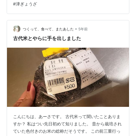
#
津ぎょうざ
ルメに制定。 定義は直径15cmの皮を使用することと、
油で揚げること、という2点。 現在では市内のいくつか
の飲食店で食べることができる。 氷花餃子 津新町店の津
•
ぎょうざ いたろうの津ぎょうざ（テイクアウト） うなぎ
つくって、食べて、またあした
5年前
（Ep.58参照）ほどではないにせよ、津ぎょうざを目当て
古代米とやらに手を出しました
で津に来る…
こんにちは、あーさです。 古代米って聞いたことありま
すか？ 私はつい先日初めて知りました。 昔から栽培され
ていた色付きのお米の総称だそうです。 この前三重行っ