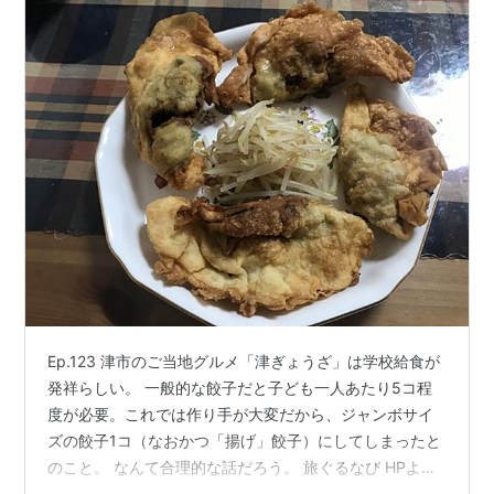
Ep.123 津市のご当地グルメ「津ぎょうざ」は学校給食が
発祥らしい。 一般的な餃子だと子ども一人あたり5コ程
度が必要。これでは作り手が大変だから、ジャンボサイ
ズの餃子1コ（なおかつ「揚げ」餃子）にしてしまったと
のこと。 なんて合理的な話だろう。 旅ぐるなび HPより
津市の観光協会では地域おこしにこれを公式なご当地グ