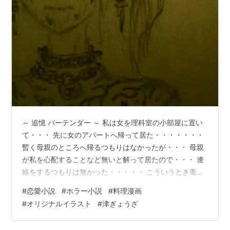
～ 追憶 バーテンダー ～ 私は女を理科室の小部屋に置い
て・・・ 先に女のアパートへ帰って居た・・・・・・・
暫く母親のところへ帰るつもりはなかったが・・・ 母親
が私を心配することなど無いと解って居たので・・・ 連
絡をするつもりは無かった・・・・・ こういうとき毒親
は楽で良いなと思った・・・ 後からアパートに帰って来
#
恋愛小説
#
ホラー小説
#
料理漫画
た女は・・・ 私がここに居ることに対して・・・・・ そ
#
オリジナルイラスト
#
津ぎょうざ
れが当たり前で在るかの様に振る舞った・・・・・・・
この女も本当に楽だな・・・・・ と・・・ そう思っ