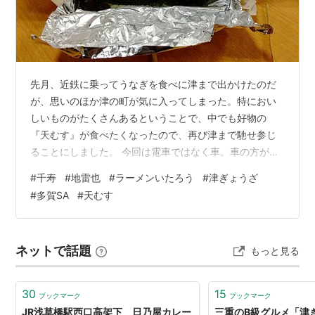
先月、近鉄に乗ってうなぎを食べに津まで出かけたのだ
が、思いのほか津の町が気に入ってしまった。特におい
しいものがたくさんあるということで、中でも好物の
『天むす』が食べたくなったので、再び津まで馳せ参じ
ることにしました。 今回は電車ではなく車。車の方が近
いかと思いきや（近いんだろうけど）、途中休憩も含め
#
千寿
#
地雷也
#
ラーメンいたろう
#
津ぎょうざ
ると片道3時間かかった。やっぱ三重県は遠いなあ。とい
#
多賀SA
#
天むす
うか、北陸から三重県に行こうと思うと、高速利用の場
合はかなり遠回りしないといけない。ということで、途
中下道を使うわけだが、今回は、滋賀経由（国道307号
ネットで話題
もっと見る
－国道1号－新名神－伊勢道）で津に向かうことにした。
米原から名神に入り、途中の多賀SA（下り）…
30
15
ブックマーク
ブックマーク
JR浅草橋駅西口高架下 日乃屋カレー
三重のB級グルメ「津