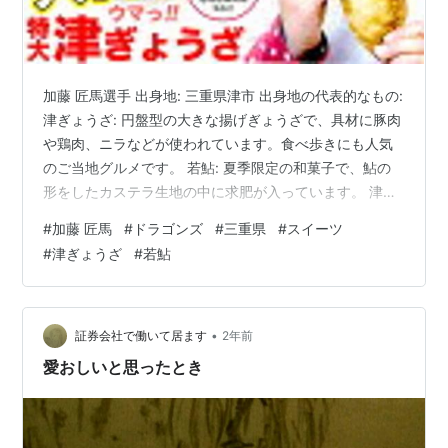
加藤 匠馬選手 出身地: 三重県津市 出身地の代表的なもの:
津ぎょうざ: 円盤型の大きな揚げぎょうざで、具材に豚肉
や鶏肉、ニラなどが使われています。食べ歩きにも人気
のご当地グルメです。 若鮎: 夏季限定の和菓子で、鮎の
形をしたカステラ生地の中に求肥が入っています。 津市
自体に全国的に有名な特定のスイーツというよりは、上
#
加藤 匠馬
#
ドラゴンズ
#
三重県
#
スイーツ
記のようなご当地グルメが知られています。三重県全体
#
津ぎょうざ
#
若鮎
で見ると、伊勢市の「赤福餅」などが有名ですね。 【生
津ぎょうざ90g 6ケ】お取り寄せグルメ B級グルメ B-1グ
ランプリ 送料無料【麦一等兵】原材料 オール 国産 特
大！ ご当地グルメ ゴールドグランプリ受賞団体 津ぎょ
•
証券会社で働いて居ます
2年前
うざ…
愛おしいと思ったとき