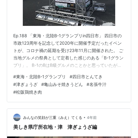
Ep.188 「東海・北陸B-1グランプリin四日市」 四日市の
市政123周年を記念して2020年に開催予定だったイベン
トが、コロナ禍の延期を受け23年11月に開催された。 ご
当地グルメの祭典として定着した感じのある「B-1グラン
プリ」。 B-1のBはB級グルメのことかと思っていたが地
域ブランドのBのことのようだ。 今回は東海・北陸地区
#
東海・北陸B-1グランプリ
#
四日市とんてき
大会のため、この地域から15団体（ご当地グルメ15個）
#
津ぎょうざ
#
亀山みそ焼きうどん
#
名張牛汁
が出店したが、「ゲスト団体」という名目で青森や愛媛
#
松阪鶏焼き肉
からも5団体が来ていた。かなり緩いようだ。 初日
11/18（土）の10時。開始時刻前に会場の三滝通りに到
着。既に来場者がたくさんいて行列もできている。 事前
に…
•
みんなの笑顔が三重（みえ）てくる
4年前
美しき県庁所在地・津 津ぎょうざ編