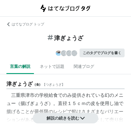
はてなブログ トップ
津ぎょうざ
このタグでブログを書く
言葉の解説
ネットで話題
関連ブログ
津ぎょうざ
(
食
)
【
つぎょうざ
】
三重県津市の学校給食でのみ提供されている幻のメニ
ュー（揚げぎょうざ）。直径１５ｃｍの皮を使用し油で
揚げることが最低限のレシピで餡はさまざまなバリエー
解説の続きを読む
ションがある。近年、津市のご当地グルメとして売り出
そうという市民活動が活発におこなわれている。