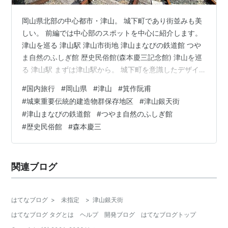
岡山県北部の中心都市・津山。 城下町であり街並みも美
しい。 前編では中心部のスポットを中心に紹介します。
津山を巡る 津山駅 津山市街地 津山まなびの鉄道館 つや
ま自然のふしぎ館 歴史民俗館(森本慶三記念館) 津山を巡
る 津山駅 まずは津山駅から。 城下町を意識したデザイ
ンだ。 駅前は整備されていてとても綺麗。 こちらは「箕
#
国内旅行
#
岡山県
#
津山
#
箕作阮甫
作阮甫(みつくりげんぽ)」という作家の像で、日本に「ペ
#
城東重要伝統的建造物群保存地区
#
津山銀天街
リー」が来航したときにアメリカ大統領の国書を翻訳し
#
津山まなびの鉄道館
#
つやま自然のふしぎ館
た人物らしい。 後ろには蒸気機関車「C11-80号」が展示
#
歴史民俗館
#
森本慶三
されていた。 駅の構内へ。 天井の大きな鶴の絵が印象に
残っている。 このレトロな駅舎も良かったのだが、2024
年…
関連ブログ
はてなブログ
>
未指定
>
津山銀天街
はてなブログ タグとは
ヘルプ
開発ブログ
はてなブログトップ