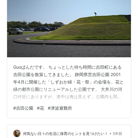
Guoぱんだです。 ちょっとした待ち時間に吉田町にある
吉田公園を散策してきました。 静岡県営吉田公園 2001
年4月に開催した「しずおか緑・花・祭」の会場を、花と
緑の都市公園にリニューアルした公園です。 大井川の河
口付近にありますが、道中は海は見えず… 公園内も同様
のようですが、どうも木が生長して見えなくなってきて
#
吉田公園
#
花
#
津波避難所
いるようです。 駐車場も広く、どこに停めようかと迷い
ましたが、第一駐車場に車を停めました。目の前には津
波避難所「命山」がありました。 登ってみると、芝生広
•
場になっていました。残念ながらここでも海は見えず…
何気ない日々の生活に保育のヒントを見つけたい！
5年前