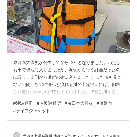
東日本大震災が発生してから12年となりました。わたし
も車で現地に入りましたが、海側から行く計画だったの
に誤って山側から沿岸の街に入りました。 まだ海も見え
ない山間部なのに海へと流れる川の上流沿いには、倒壊
した建物のがれきが積もっていました。津波は川をさか
のぼって、上流まで被害をもたらしていたのです。 街は
#
津波避難
#
津波避難所
#
東日本大震災
#
藤沢市
一部を除いてほとんど流され、建物の基礎部分だけが残
#
ライフジャケット
っていました。海岸まで距離があるのに人影もまばらで
す。衝撃は街を去った後も続きました。当時の市長の妻
のご遺体が見つかったというのです。 被災した方のご苦
労がどれほどのものか想像すらできません。藤沢市民を
•
元藤沢市議会議員 清水竜太郎 オフィシャルサイト
4年前