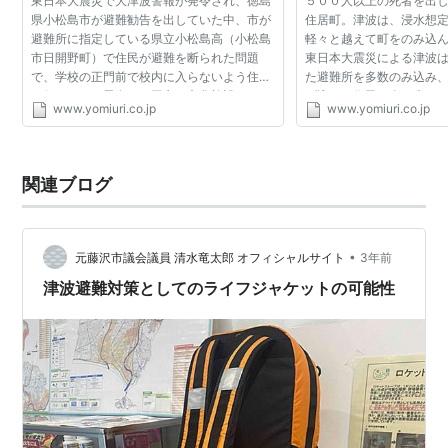
東日本大震災で大津波警報が発令され、徳島
５００人以上の死者を出
県小松島市が避難勧告を出していた中、市が
住居町。津波は、浸水想
避難所に指定している県立小松島高（小松島
軽々と越えて町をのみ込
市日開野町）で住民が避難を断られた問題
東日本大震災による津波
で、学校の正門前で校内に入らないよう住民
た避難所を多数のみ込み
に伝えていた男女は、同市の文化施設ミリカ
げ込んだ住民が命を失っ
www.yomiuri.co.jp
www.yomiuri.co.jp
ホールの職員だったことが７日わかった。 当
適切だったのか。未曽有
初、男女の所属は分...
と住民に防災計画...
関連ブログ
•
元藤沢市議会議員 清水竜太郎 オフィシャルサイト
3年前
津波避難対策としてのライフジャケットの可能性