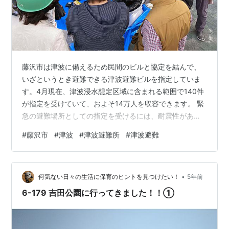
藤沢市は津波に備えるため民間のビルと協定を結んで、
いざというとき避難できる津波避難ビルを指定していま
す。4月現在、津波浸水想定区域に含まれる範囲で140件
が指定を受けていて、およそ14万人を収容できます。 緊
急の避難場所としての指定を受けるには、耐震性があ
り、鉄筋コンクリート造りで、「基準水位」より高い位
#
藤沢市
#
津波
#
津波避難所
#
津波避難
置に避難場所が確保されていることなどが条件で、辻堂
西海岸や辻堂東海岸、鵠沼海岸、片瀬海岸、江の島のほ
か、辻堂や辻堂太平台、本鵠沼、鵠沼松が岡、鵠沼藤が
•
谷、片瀬が対象です。 これまで高さについては3階以上
何気ない日々の生活に保育のヒントを見つけたい！
5年前
の部分があるとされてきましたので、だいたい6メートル
6-179 吉田公園に行ってきました！！①
が目安でしたが、新しく「基準水位」の考え…