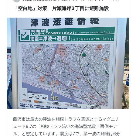
守りたいと強く思いました。想定される津波に…
「空白地」対策 片瀬海岸3丁目に避難施設
藤沢市は最大の津波を相模トラフを震源とするマグニチ
ュード8.7の「相模トラフ沿いの海溝型地震・西側モデ
ル」と想定しています。震度は7で、第一波の到達は6分