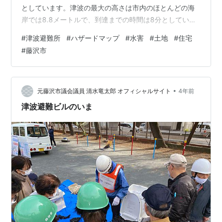
としています。津波の最大の高さは市内のほとんどの海
岸では8.8メートルで、到達までの時間は8分としていま
す。 藤沢市は避難できる時間を5分と想定していて、一
#
津波避難所
#
ハザードマップ
#
水害
#
土地
#
住宅
般的に300メートル避難できる計算です。藤沢市では津
#
藤沢市
波が想定される区域外に逃げることを第一として、長距
離の避難が必要な地域を、▲片瀬海岸2丁目と3丁目、▲
鵠沼海岸1丁目から5丁目、▲辻堂西海岸3丁目、▲辻堂東
海岸3丁目と4丁目、それに▲片瀬海岸1丁目、▲片瀬4丁
•
元藤沢市議会議員 清水竜太郎 オフィシャルサイト
4年前
目と5丁目、▲鵠沼海岸6丁目…
津波避難ビルのいま