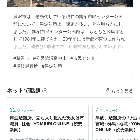
藤沢市は、老朽化している現在の鵠沼市民センター公民
館について、津波対策上、課題が多いことを明らかにし
ました。 鵠沼市民センター公民館は、もともと公民館と
して1981年に建てられ、20年前には新館が東側に作られ
ました。建物は2階建てで、耐震補強も施されています。
老朽化が激しいことから、藤沢市は建て替えを計画して
#
藤沢市
#
公民館活動中止
#
市民センター
いて、来年度は住民との意見交換を行ない、再来年度に
#
津波避難所
#
津波対策
は基本構想をつくります。その後、基本設計と実施設計
を完了し、2027年度から工事に入りたい考えです。新し
い施設は2029年度中のオープンを予定しています。 鵠沼
ネットで話題
もっと見る
市民センター公民館の場所は、津波が襲ってきたとき、
基準水位が3.4メートルとされ…
32
7
ブックマーク
ブックマーク
津波避難所、立ち入り拒んだ男女は市
津波、避難所の「死」
職員 : 社会 : YOMIURI ONLINE（読売
宮城 : 群馬 : 地域 : YOM
新聞）
ONLINE（読売新聞）