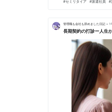
#
セミリタイア
#
派遣社員
#
職の期間は作りたくない 今の
ってきた 「私は平気じゃない
•
管理職も会社も辞めました日記
1
長期契約の打診ー人生