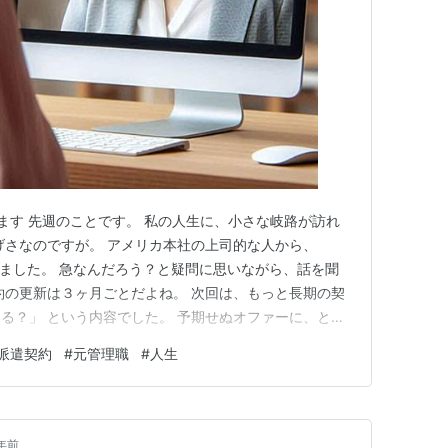
ます 先週のことです。 私の人生に、小さな岐路が訪れ
げさなのですが。 アメリカ本社の上司的な人から、
がありました。 急なんだろう？と疑問に思いながら、話を聞
約の更新は３ヶ月ごとだよね。 次回は、もっと長期の契
る？」 という内容でした。 予期せぬオファーに、とっ
 「ほtんとですか？ありがとうございます。感謝しま
派遣契約
#
元管理職
#
人生
は、「よかった。ではJapan（子会社）の人事と、話を
れたの…
年前