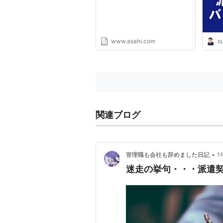
www.asahi.com
su
関連ブログ
•
管理職も会社も辞めました日記
1
迷走の挙句・・・派遣