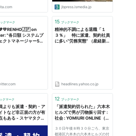
ita.com
jbpress.ismedia.jp
15
ックマーク
ブックマーク
💛RENHO🇯🇵 on
精神的不調による退職「１
tter: "各日額 システムプ
３％」 特に派遣、契約社員
ェクトマネージャー5人
に多い“労務実態” （産経新
800円 事務局長59人日額
聞） - Yahoo!ニュース
00円 部長級213人
00円 課長級2315人
00円 係長級2522人
00円 係員級1251人
700円 派遣・契約社員
人…
itter.com
headlines.yahoo.co.jp
s://t.co/u6XtdznFtB"
12
ックマーク
ブックマーク
員よりも派遣・契約・ア
「派遣契約切られた」六本木
イトなど非正規の方が有
ヒルズで男が刃物振り回す :
点もある - スヤマタクジ
社会 : YOMIURI ONLINE（読
会ブログ
売新聞）
３０日午後８時３０分ごろ、東京
都港区六本木の六本木ヒルズの付