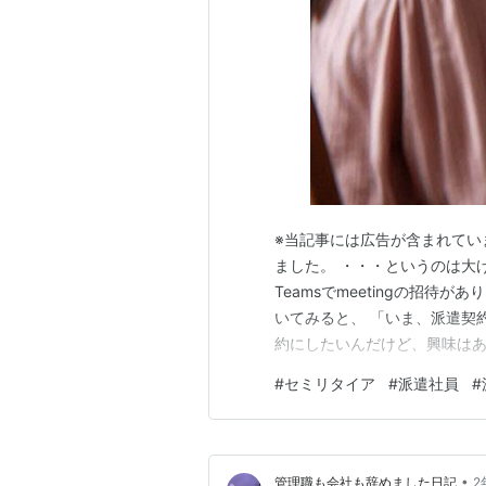
※当記事には広告が含まれてい
ました。 ・・・というのは大
Teamsでmeetingの招待
いてみると、 「いま、派遣契
約にしたいんだけど、興味はあ
さにこう答えてしまいました。
#
セミリタイア
#
派遣社員
#
す！」 と。 それを聞いた相手
進めるね」 と笑顔で応じてく
•
管理職も会社も辞めました日記
2