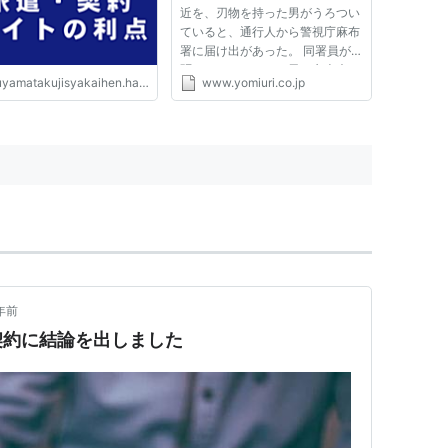
近を、刃物を持った男がうろつい
ていると、通行人から警視庁麻布
署に届け出があった。 同署員が
駆けつけたところ、男は六本木ヒ
yamatakujisyakaihen.hatenablog.com
www.yomiuri.co.jp
ルズの正面玄関付近で、「刺す
ぞ。この野郎」などと叫び、刃物
を振り回したことから、同署組織
犯罪対策課の男性巡査部長（３
５...
年前
契約に結論を出しました