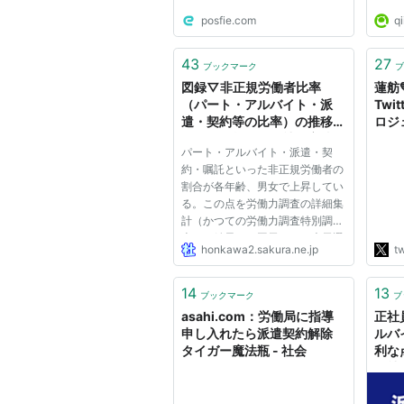
posfie.com
qi
43
27
ブックマーク
ブ
図録▽非正規労働者比率
蓮舫
（パート・アルバイト・派
Twi
遣・契約等の比率）の推移
ロジ
（男女年齢別）｜社会実情デ
69
パート・アルバイト・派遣・契
ータ図録 Honkawa Data
698
約・嘱託といった非正規労働者の
Tribune
553
割合が各年齢、男女で上昇してい
487
る。この点を労働力調査の詳細集
406
計（かつての労働力調査特別調
32
査）の結果から図示した。表示選
572
honkawa2.sakura.ne.jp
tw
択では単年次の5歳階級別の値を
http
掲載した。 男女計の実数、比率
の推移、及び男女別の非正規労働
14
13
ブックマーク
ブ
者の内訳は図録3240参照。非正
asahi.com：労働局に指導
正社
規雇...
申し入れたら派遣契約解除
ルバ
タイガー魔法瓶 - 社会
利な
の社