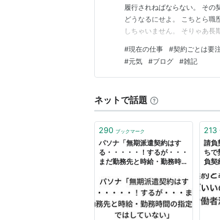
履行されねばならない。 その
どうなるにせよ。 こちとら職
しちゃいません。 そりゃあ長
る事そのものに意義を感じてい
#
現在の仕事
#
契約ごとは要
っちゃけリハビリの一環的なも
#
元気
#
ブログ
#
雑記
私は考えています。
ネットで話題
290
213
ブックマーク
パソナ「無期派遣契約はす
請負
る・・・・・！するが・・・
ちで
まだ勤務先と時給・勤務時間
負契
の指定まではしていない」
派遣契