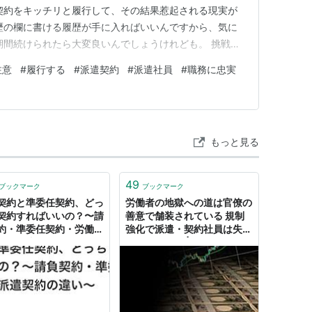
契約をキッチリと履行して、その結果惹起される現実が
歴の欄に書ける履歴が手に入ればいいんですから、気に
期間続けられたら大変良いんでしょうけれども。 挑戦す
る為、どっちの結果であろうとも構いやしません。 ぶ
注意
#
履行する
#
派遣契約
#
派遣社員
#
職務に忠実
のでしかありませんしねぇ＞今の仕事 ・・・なんて、
もっと見る
49
ブックマーク
ブックマーク
契約と準委任契約、どっ
労働者の地獄への道は官僚の
契約すればいいの？〜請
善意で舗装されている 規制
約・準委任契約・労働者
強化で派遣・契約社員は失業
約の違い〜 - Qiita
へまっしぐら | JBpress (ジ
ェイビープレス)