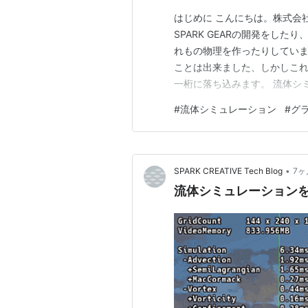
はじめに こんにちは。株式会
SPARK GEARの開発をした
れもの物理を作ったりしていま
ことは出来ました、しかしこれ
一桁に落ち込みます。 流体シ
は、リアルタイム動作を実現する
#
流体シミュレーション
#
グ
タ構造の最適化 バッファ精度の半減
ーネル…
•
SPARK CREATIVE Tech Blog
7ヶ
流体シミュレーションを