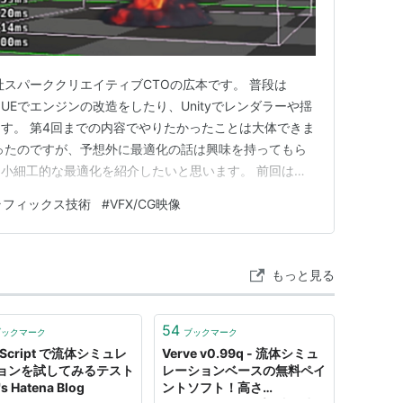
社スパーククリエイティブCTOの広本です。 普段は
り、UEでエンジンの改造をしたり、Unityでレンダラーや揺
す。 第4回までの内容でやりたかったことは大体できま
ったのですが、予想外に最適化の話は興味を持ってもら
小細工的な最適化を紹介したいと思います。 前回はソ
ルゴリズムレベルで行いましたが、今回はより重箱の隅を
ラフィックス技術
#
VFX/CG映像
ます。 こういった面倒な最適化は出来ればしたくない
はスペッ…
もっと見る
54
ブックマーク
ブックマーク
aScript で流体シミュレ
Verve v0.99q - 流体シミュ
ョンを試してみるテスト
レーションベースの無料ペイ
's Hatena Blog
ントソフト！高さ