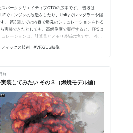
社スパーククリエイティブCTOの広本です。 普段は
り、UEでエンジンの改造をしたり、Unityでレンダラーや揺
す。 第3回までの内容で爆発のシミュレーションを作る
ら実装できたとしても、高解像度で実行すると、FPSは
ミュレーションは、計算量とメモリ帯域の塊です。 今回
ための最適化に関して解説します。 はじめに 1. デー
ラフィックス技術
#
VFX/CG映像
化 (FP32 → FP16) 遮蔽マップの低解像度化 2. カ
月前
実装してみたい その３（燃焼モデル編）