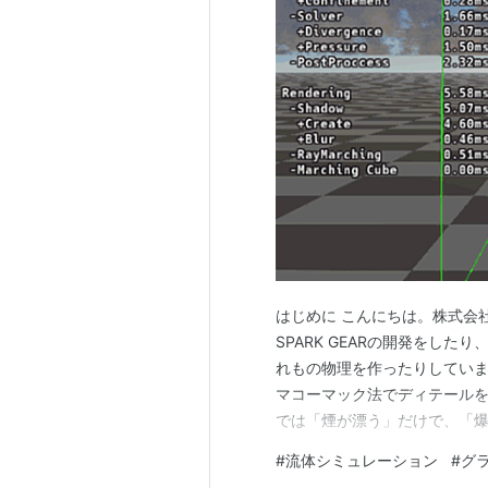
はじめに こんにちは。株式会
SPARK GEARの開発をした
れもの物理を作ったりしていま
マコーマック法でディテールを
では「煙が漂う」だけで、「爆
化学反応による熱エネルギーの
#
流体シミュレーション
#
グ
単なるパーティクルエフェクト