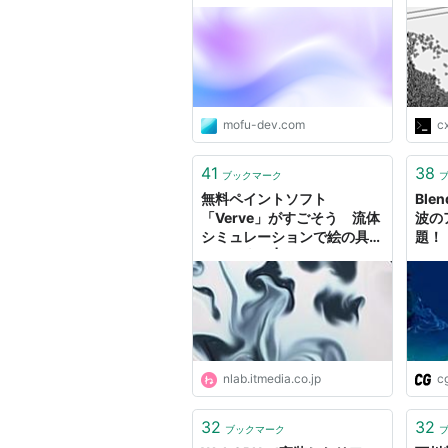
mofu-dev.com
c
41
38
ブックマーク
無料ペイントソフト
Bl
「Verve」がすごそう 流体
波の
シミュレーションで絵の具ら
題！
しさを表現 | ねとらぼ
ショ
Flu
nlab.itmedia.co.jp
c
32
32
ブックマーク