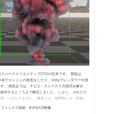
社スパーククリエイティブCTOの広本です。 普段は
り、UEでエンジンの改造をしたり、Unityでレンダラーや揺
す。 前回までは、ナビエ・ストークス方程式を解き、
維持するところまで解説しました。 しかし、それだけ
発」にはなりません。 爆発とは、物理的には「急激な
放出と、それに伴う気体の体積膨張」です。 今回は、
ラフィックス技術
#
VFX/CG映像
では到達できない、密度・燃料・温度・酸素の4要素を