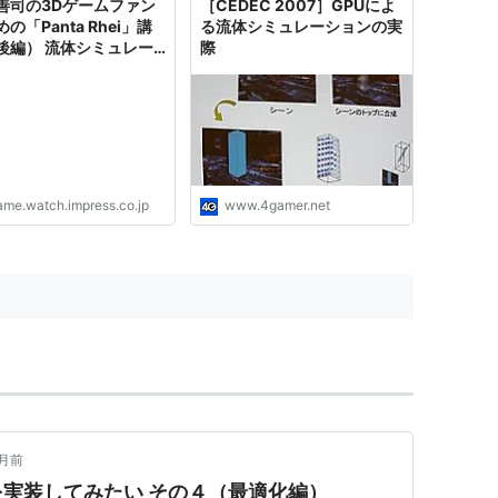
善司の3Dゲームファン
［CEDEC 2007］GPUによ
の「Panta Rhei」講
る流体シミュレーションの実
後編） 流体シミュレー
際
ンはゲームグラフィック
革新をもたらすか!?
ame.watch.impress.co.jp
www.4gamer.net
月前
実装してみたい その４（最適化編）