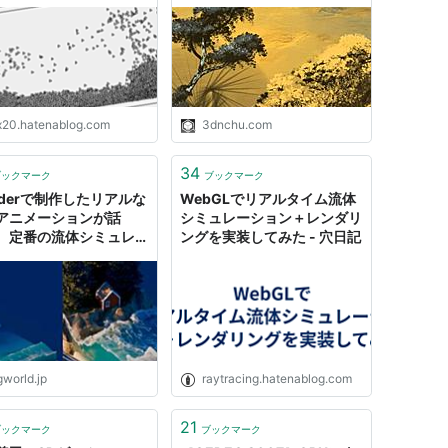
（Height）マップの書き出
しが可能に！プレリリースバ
ージョンが公開！
x20.hatenablog.com
3dnchu.com
34
ブックマーク
ブックマーク
enderで制作したリアルな
WebGLでリアルタイム流体
アニメーションが話
シミュレーション＋レンダリ
 定番の流体シミュレー
ングを実装してみた - 穴日記
ンアドオン「FLIP
ids」を活用
gworld.jp
raytracing.hatenablog.com
21
ブックマーク
ブックマーク