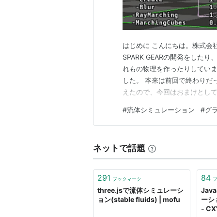
はじめに こんにちは。株式会
SPARK GEARの開発をした
れもの物理を作ったりしていま
した。 本来は前回で終わりだ
えたので、今回はおまけとして
ルバーそのものの最適化をア
#
流体シミュレーション
#
グ
つつくような最適化をしていき
のですが、リアルタイム用途で
ネットで話題
291
84
ブックマーク
three.jsで流体シミュレーシ
Jav
ョン(stable fluids) | mofu
ーシ
- CX