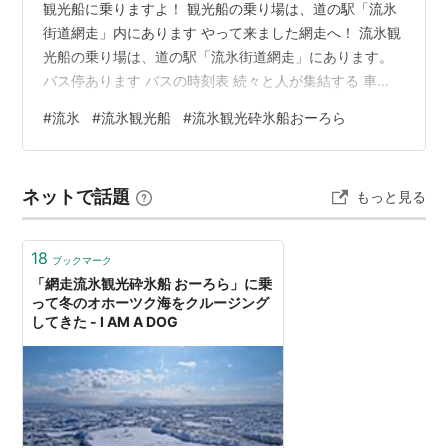
観光船に乗りますよ！ 観光船の乗り場は、道の駅「流氷
街道網走」内にあります やって来ました網走へ！ 流氷観
光船の乗り場は、道の駅「流氷街道網走」にあります。
バス停あります バスの時刻表 続々と人が集結する 車
（レンタカー）を駐車場に止め、船着き場へ向かいま
#
流氷
#
流氷観光船
#
流氷観光砕氷船おーろら
す。 なんか、結構人がいる・・。 コロナ禍になる数年前
の10月に来た時はこんなじゃなかった。 一般的に「北海
道の旅行シーズンは夏」と思われがちなんだけど、真に
ネットで話題
もっと見る
活気づくのは実は冬。 場所にもよるんだけど、雪まつり
やスキー、流氷等で、北海道の観光客が増えるのは、本
当は冬なんだよ～。 で、まぁ、…
18
ブックマーク
「網走流氷観光砕氷船 おーろら」に乗
って冬のオホーツク海をクルージング
してきた - I AM A DOG