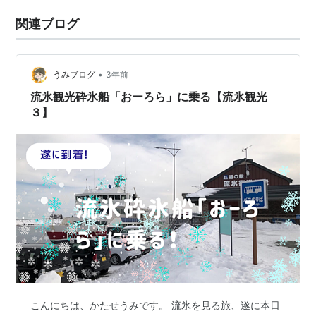
関連ブログ
•
うみブログ
3年前
流氷観光砕氷船「おーろら」に乗る【流氷観光
３】
こんにちは、かたせうみです。 流氷を見る旅、遂に本日