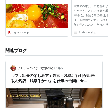
なのごはん
創業200年以上の老舗の
形どぜう。どじょう鍋が
戸時代から続くその味は絶
は、低価格でどじょう鍋
食」がオススメ！たっぷ
の風味が食欲をそそりま
r.gnavi.co.jp
find-travel.jp
たちまちどじょう鍋の虜
りません。 ■ 基本...
関連ブログ
•
タビジョのゆかいな放浪記
1年前
【ウラ出張の楽しみ方 / 東京・浅草】行列が出来
る人気店「浅草牛かつ」を仕事の合間に食
す！！！