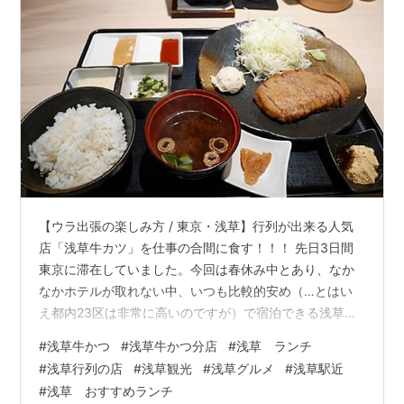
【ウラ出張の楽しみ方 / 東京・浅草】行列が出来る人気
店「浅草牛カツ」を仕事の合間に食す！！！ 先日3日間
東京に滞在していました。今回は春休み中とあり、なか
なかホテルが取れない中、いつも比較的安め（…とはい
え都内23区は非常に高いのですが）で宿泊できる浅草に
泊まっていました。 来てすぐからあちこちで目に入って
#
浅草牛かつ
#
浅草牛かつ分店
#
浅草 ランチ
きた「牛かつ」の看板。浅草って牛かつが有名なん？っ
#
浅草行列の店
#
浅草観光
#
浅草グルメ
#
浅草駅近
てことで、滞在中に食べに行こうと狙っていました(*^-
#
浅草 おすすめランチ
^*) せっかくなんで、浅草とついた「浅草牛かつ」さんで