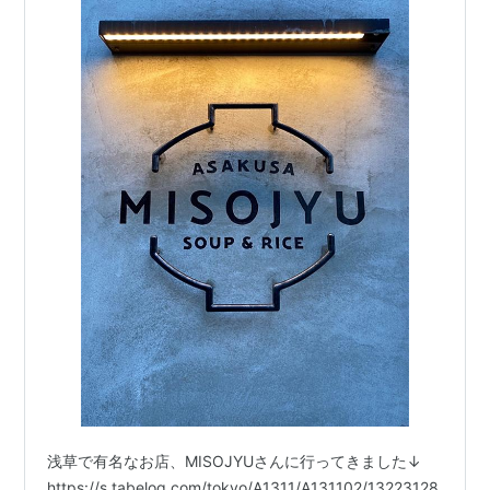
浅草で有名なお店、MISOJYUさんに行ってきました↓
https://s.tabelog.com/tokyo/A1311/A131102/13223128