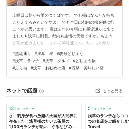
土曜日は朝から雨のつくばです。 でも桜はなんとか持ち
こたえてるみたいですよ。 でも本日は都内の桜を観に行
こうかと思います。 実は去年の今頃にも墨堤通りに来て
ました⬇️ 浅草に到着。都内も生憎の天気ですが、ちょう
ど雨が止みました。 歩いて墨堤通りへ。ちょっと散り始
めですが、なんとか楽しめました。 隅田川の水上バスの
#
墨堤通り
#
浅草 桜
#
駒形どじょう
乗り場近く。海外からの観光客が多いですね。 桜の写真
#
浅草 ランチ
#
浅草 グルメ
#
どじょう鍋
も撮れたので、ちょっと遅い昼ご飯を食べに行きましょ
#
ふり袖
#
浅草 お勧めの店
#
浅草 美味しい店
う。 今日は「駒形どぜう」に行きますよ。 「駒形どぜ
う」に到着。「どぜう」と書いて、「どじょう」と呼び
ます。 お店は1階が座敷、2階がテーブル席だそうです。
ネットで話題
もっと見る
雰囲気の良い1階を選択しまし…
131
51
ブックマーク
ブックマーク
さ、刺身が食べ放題の天国が人間界に
浅草のランチならココ
存在した！浅草橋のたいこ茶屋の
つの名店をご紹介します。
1,100円ランチが熱い - ぐるなび みん
Travel