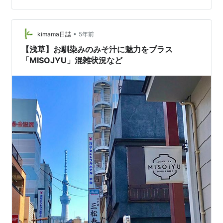
食べようと調べると、この近辺で2軒出てきました。 雷
門の前にあるお店はいつ通っても行列が出来ていました
が、分店の方の口コミを読むと…
•
kimama日誌
5年前
【浅草】お馴染みのみそ汁に魅力をプラス
「MISOJYU」混雑状況など