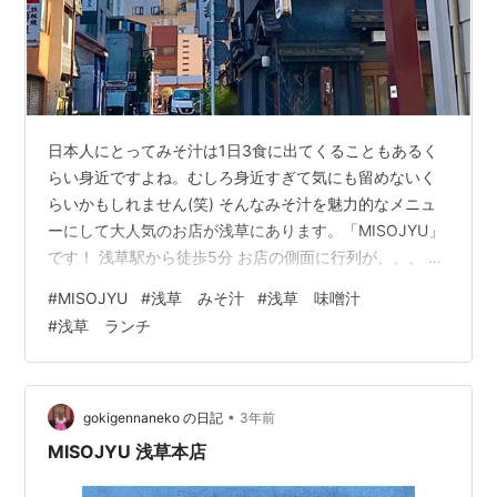
日本人にとってみそ汁は1日3食に出てくることもあるく
らい身近ですよね。むしろ身近すぎて気にも留めないく
らいかもしれません(笑) そんなみそ汁を魅力的なメニュ
ーにして大人気のお店が浅草にあります。「MISOJYU」
です！ 浅草駅から徒歩5分 お店の側面に行列が、、、 セ
ットメニューを中心に朝ごはんやテイクアウトのメニュ
#
MISOJYU
#
浅草 みそ汁
#
浅草 味噌汁
ーも すんごいとん汁はやっぱりすんんごかった！？ 〜本
#
浅草 ランチ
題の前に客席を紹介〜 〜すんごいとん汁の登場！！〜 普
段の何気ないみそ汁に価値を見出し、おいしさと共に幸
せと感動を味わえる空間 浅草駅から徒歩5分 お店の側面
に行列が、、、 浅草駅から徒歩5分くらいで、雷門から
•
gokigennaneko の日記
3年前
だともう少し近いで…
MISOJYU 浅草本店