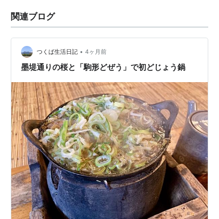
関連ブログ
•
つくば生活日記
4ヶ月前
墨堤通りの桜と「駒形どぜう」で初どじょう鍋