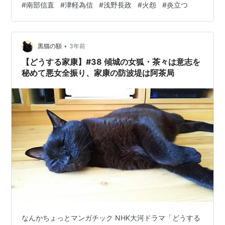
#
南部信直
#
津軽為信
#
浅野長政
#
火怨
#
炎立つ
九戸政実は鍛錬を重ねた家臣たちと戦って徐々に勢力を
拡大し、存在感を増していた。 本家の南部晴政は従兄弟
の三戸（南部）信直を養子としたが、そのあと晴政に子
•
南部晴継が生れて、晴政が死ぬと後継者争いが勃発す
黒猫の額
3年前
る。九戸政実が後継と押した実子の晴継が後を継いだ
【どうする家康】#38 傾城の女狐・茶々は意志を
が、直後急死してしまう。当主が…
秘めて悪女全振り、家康の防波堤は阿茶局
なんかちょっとマンガチック NHK大河ドラマ「どうする