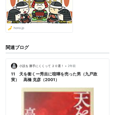
hono.jp
関連ブログ
•
小説を 勝手にくくって ２０選！
2年前
11 天を衝くー秀吉に喧嘩を売った男（九戸政
実） 高橋 克彦（2001）