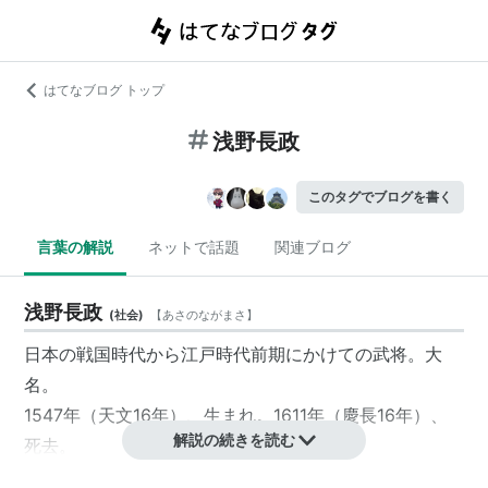
はてなブログ トップ
浅野長政
このタグでブログを書く
言葉の解説
ネットで話題
関連ブログ
浅野長政
(
社会
)
【
あさのながまさ
】
日本の戦国時代から江戸時代前期にかけての武将。大
名。
1547年（天文16年）、生まれ。1611年（慶長16年）、
解説の続きを読む
死去。
尾張国
出身。