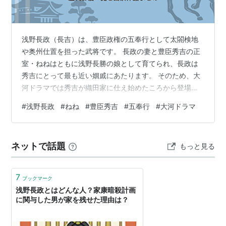
浅野長政（長吉）は、豊臣政権の五奉行として太閤検地
や奥州仕置を担った武将です。 長政の妻と豊臣秀吉の正
室・ねねはともに浅野長勝の娘として育てられ、長政は
秀吉にとって最も近い姻戚にあたります。 そのため、大
河ドラマでは秀吉が織田家に仕え始めたころから登場す
ることもあります。 そこで本記事では、浅野長政が登場
#
浅野長政
#
ねね
#
豊臣秀吉
#
五奉行
#
大河ドラマ
したすべての大河ドラマ作品を紹介！ 演じた俳優の一覧
にくわえ、浅野長政によくある質問もわかりやすく解説
します！ NHK大河ドラマで放送された浅野長政の登場作
ネットで話題
もっと見る
品一覧（1971年〜2026年） 浅野長政を演じた歴代俳優
一覧【全12作品・13名】 複数回、浅野長政を演じた俳優
浅野長政を1度だけ演じ…
7
ブックマーク
浅野長政とはどんな人？家康暗殺計画
に関与した男が家を残せた理由は？