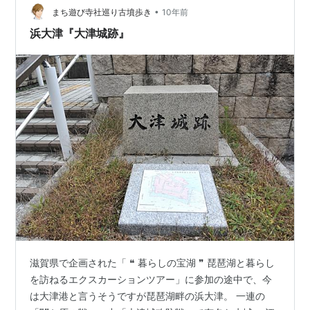
た。 1583年賤ヶ岳に戦いにて勝敏を討った丹羽長秀の
•
まち遊び寺社巡り古墳歩き
10年前
子・長秀から…
浜大津『大津城跡』
滋賀県で企画された「 ❝ 暮らしの宝湖 ❞ 琵琶湖と暮らし
を訪ねるエクスカーションツアー」に参加の途中で、今
は大津港と言うそうですが琵琶湖畔の浜大津。 一連の