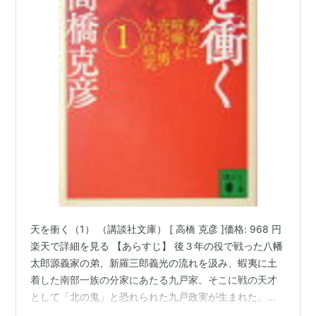
天を衝く（1） （講談社文庫） [ 高橋 克彦 ]価格: 968 円
楽天で詳細を見る 【あらすじ】 後３年の役で戦った八幡
太郎源義家の弟、新羅三郎義光の流れを汲み、蝦夷に土
着した南部一族の分家にあたる九戸家。そこに戦の天才
として「北の鬼」と恐れられた九戸政実が生まれた。本
州最北の地で一族が一戸から九戸まで分かれて争う中、