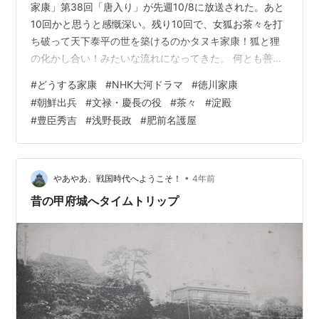
家康」第38回「唐入り」が先週10/8に放送された。あと
10回かと思うと感慨深い。残り10回で、女狐お茶々を打
ち破って天下泰平の世を築けるのかタヌキ家康！狐と狸
の化かし合い！みたいな流れになってきた。 何とも善悪
がはっきりし過ぎ、茶々が全部悪を被る方向（でも麗し
#
どうする家康
#
NHK大河ドラマ
#
徳川家康
い悲劇のヒロインなのよ）なのがどうもマンガチック
#
朝鮮出兵
#
文禄・慶長の役
#
茶々
#
淀殿
だ。ジャニーズ崩壊といえど、松潤を悪者には「絶対」
#
豊臣秀吉
#
浅野長政
#
肥前名護屋
しないんだろうね。既定路線、当たり前か。そう考える
と、岡田准一は爽やかとは縁遠い、思い切った信長を演
じたものだ。 公式サイトからあらすじを引用する。 天下
統一を果たした秀吉（ムロツヨシ）…
•
やあやあ、戦国時代へようこそ！
4年前
昔の甲府城へタイムトリップ