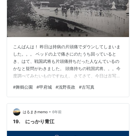
こんばんは！ 昨日は持病の片頭痛でダウンしてしまいま
した。。。 ベッドの上で痛さにのたうち回っていると
き、はて、戦国武将も片頭痛持ちだった人なんているの
かなと疑問がわきました。 頭痛持ちの戦国武将。。。今
度調べてみたいものですねえ。 さてさて、今日は古写真
のなかの城です。 大正から昭和期の甲府は舞鶴公園。今
#
舞鶴公園
#
甲府城
#
浅野長政
#
古写真
の甲府城趾ですね。 僕も甲府城に行ったことがあるので
わかるのですが、これは城の南側から見た写真で、堀に
かかる橋が「ゆうきはし」です。 今は左右の石垣のうえ
•
に土塀が復元されていますが、この頃はまだありませ
はるまきmemo
6年前
ん。木々もうっそうと生い茂っていて、いかにも古城と
19. にっかり青江
いう感じがしますねえ。 よく見ると、おそ…