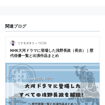
豊臣政権の五奉行筆頭で
関ヶ原の戦い
では
徳川家康
方に
ついた。
関連ブログ
•
ツクモガタリ
15日前
NHK大河ドラマに登場した浅野長政（長吉）｜歴
代俳優一覧と出演作品まとめ