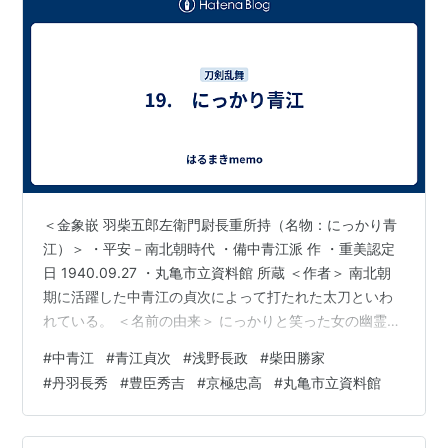
＜金象嵌 羽柴五郎左衛門尉長重所持（名物：にっかり青
江）＞ ・平安－南北朝時代 ・備中青江派 作 ・重美認定
日 1940.09.27 ・丸亀市立資料館 所蔵 ＜作者＞ 南北朝
期に活躍した中青江の貞次によって打たれた太刀といわ
れている。 ＜名前の由来＞ にっかりと笑った女の幽霊を
斬ったという逸話から名付けられた。 その前に女が抱い
#
中青江
#
青江貞次
#
浅野長政
#
柴田勝家
ていた子供を斬り伏せたという謂れもある。 ＜来歴＞ 名
#
丹羽長秀
#
豊臣秀吉
#
京極忠高
#
丸亀市立資料館
の由来である幽霊を斬ったのは中島修理太夫、九理太夫
兄弟、浅野長政の家臣など諸説あり特定には至っていな
い。 その武士から、柴田勝家に渡り子の勝敏へ伝わっ