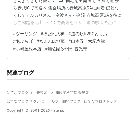
どんよりとした曇り 7：40 自宅を出発 からっ風街道 か
ら赤城ICで高速へ 集合場所の赤城高原SAに到着 ほどな
くしてアルカリさん・空波さんが合流 赤城高原SAを後に
して関越を北上 小出ICで高速を下り、道の駅ゆのたにで
休憩 コチラで大量のカブに遭遇 どうも総会があった様子
#
ツーリング
#
ほだれ大神
#
道の駅R290とちお
ほとんどノーマルの車両は無く、各々にカスタムされた
#
あぶらげ
#
ちょんぼ地蔵
#
山本五十六記念館
カブを軽く眺めつつ ゆのたにを出発して入広瀬方面へ 到
#
小嶋屋総本店
#
浦佐毘沙門堂 普光寺
着した先は ほだれ大神 今年は案内板が新設され 詳しい
由来を知ることができました(笑) ほだれ大神を後にして
恒例の棚田スポットで一枚♪ 道の駅R290とちおへ 目…
関連ブログ
はてなブログ
>
未指定
>
浦佐毘沙門堂 普光寺
はてなブログ タグとは
ヘルプ
開発ブログ
はてなブログトップ
Copyright (C) 2001-
2026
Hatena.