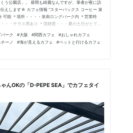
くう公園店」。 昼間も綺麗なんですが、筆者が夜に訪
えします☆ カフェ情報 ”スターバックス コーヒー 泉
ウト可能 ＊場所・・・・泉南ロングパーク内 ＊営業時
ット・・・テラス席あり ＊混雑度・・・夏の土日がとても
ている ＊駐車場・・・店舗すぐ裏に有(90分無料) 半
グパーク
#
大阪
#
関西カフェ
#
おしゃれカフェ
→1,990円！】 選べる2タイプ マキシワンピース レディ
ペチーノ
#
海が見えるカフェ
#
ペットと行けるカフェ
んOKの「D-PEPE SEA」でカフェタイ