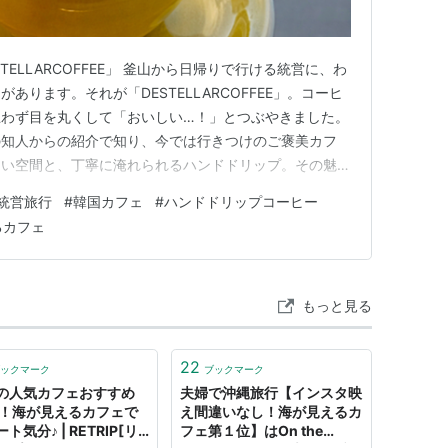
ELLARCOFFEE」 釜山から日帰りで行ける統営に、わ
あります。それが「DESTELLARCOFFEE」。コーヒ
思わず目を丸くして「おいしい…！」とつぶやきました。
の知人からの紹介で知り、今では行きつけのご褒美カフ
よい空間と、丁寧に淹れられるハンドドリップ。その魅力
。 👇カフェと合わせていきたい近くの観光地は👇
統営旅行
#
韓国カフェ
#
ハンドドリップコーヒー
com カフェ「DESTELLARCOFFEE」外観＆内装 統営総合バ
るカフェ
もっと見る
22
ックマーク
ブックマーク
の人気カフェおすすめ
夫婦で沖縄旅行【インスタ映
選！海が見えるカフェで
え間違いなし！海が見えるカ
ト気分♪ | RETRIP[リ
フェ第１位】はOn the