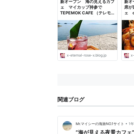
新オープン 海の見えるカフ
新オ
ェ マイカップ持参で
席が
TEPEMOK CAFE （テレモ
ェ c
ーク カフェ） 牛窓テレモー
ララ
ク : Eternal Rose （エタ
海 
ーナルローズ）
Ete
ロー
x-eternal-rose-x.blog.jp
x-
関連ブログ
•
Mr.マイシーの海旅NO.1サイト
1
”海が見える夜景カフェ