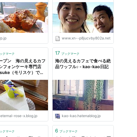
ップ]
Beach CAFE - 嫁大好きブロ
グ「うちの嫁」
rp.jp
www.xn--p8jucvby802a.net
17
ックマーク
ブックマーク
ープン 海の見えるカフ
海の見えるカフェで食べる絶
シフォンケーキ専門店
品ワッフル♪ - kao-kao日記
isuke（モリスケ）で、
ェタイム 牛窓テレモー
Eternal Rose （エター
ローズ）
eternal-rose-x.blog.jp
kao-kao.hatenablog.jp
6
ックマーク
ブックマーク