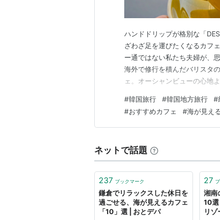
ハンドドリップが格別な「DEST
ざわざ足を運びたくなるカフェが
ー通ではない私たち夫婦が、
海外で修行を積んだバリスタ
ェ。オーシャンビューの心地
を、これから詳しくご紹介します
#
韓国旅行
#
韓国地方旅行
#
rukahyun.hatenablog.
#
おすすめカフェ
#
海が見え
ス…
ネットで話題
237
27
ブックマーク
ブ
鎌倉でリラックスした休日を
湘南
過ごせる、海が見えるカフェ
10
「10」選 | おとデパ
リゾー