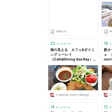
トリ
otdp.co
rt
22
18
ブックマーク
ブ
海の見える カフェ&ダイニ
新オ
ング シーレイ
ェ 
（Cafe&Dining Sea Ray）
mor
カキフライランチプレート
カフ
22 : Eternal Rose （エター
ク : 
ナルローズ）
ナル
x-eternal-rose-x.blog.jp
x-
14
12
ブックマーク
ブ