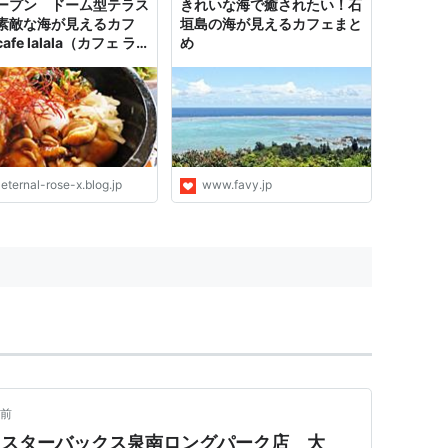
ープン ドーム型テラス
きれいな海で癒されたい！石
素敵な海が見えるカフ
垣島の海が見えるカフェまと
afe lalala（カフェ ラ
め
）ペンション おやじの
牡蠣の石焼ビビンバ :
rnal Rose （エターナル
ズ）
eternal-rose-x.blog.jp
www.favy.jp
年前
”スターバックス泉南ロングパーク店 大