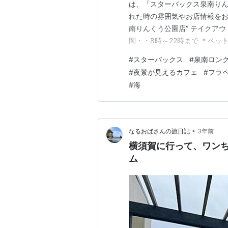
は、「スターバックス泉南りん
れた時の雰囲気やお店情報をお伝
南りんくう公園店” テイクア
間・・8時～22時まで ＊ペ
混雑 冬はどの曜日も比較的空い
#
スターバックス
#
泉南ロン
額！【期間限定価格：3,990円
#
夜景が見えるカフェ
#
フラ
ース ロングワンピ …
#
海
•
なるおばさんの旅日記
3年前
横須賀に行って、ワンちゃ
ム