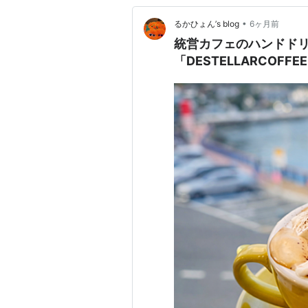
•
るかひょん’s blog
6ヶ月前
統営カフェのハンドド
「DESTELLARCOFFE