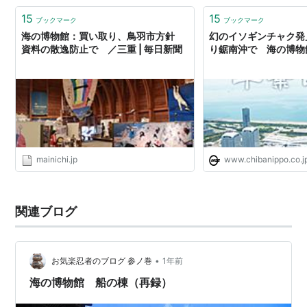
15
15
ブックマーク
ブックマーク
海の博物館：買い取り、鳥羽市方針
幻のイソギンチャク発
資料の散逸防止で ／三重 | 毎日新聞
り鋸南沖で 海の博物
mainichi.jp
www.chibanippo.co.j
関連ブログ
•
お気楽忍者のブログ 参ノ巻
1年前
海の博物館 船の棟（再録）