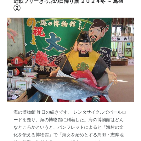
近鉄フリーきっぷの日帰り旅 ２０２４冬 ～ 鳥羽
ったんですね。 展…
②
海の博物館 昨日の続きです。 レンタサイクルでパールロ
ードを走り、海の博物館に到着した。海の博物館はどん
なところかというと、パンフレットによると「海村の文
化を伝える博物館」で「海女を始めとする鳥羽・志摩地