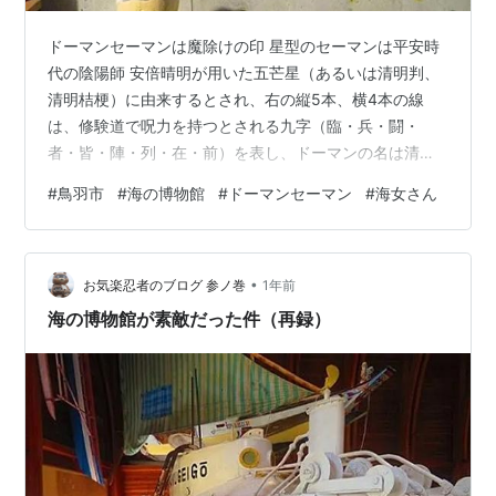
ドーマンセーマンは魔除けの印 星型のセーマンは平安時
代の陰陽師 安倍晴明が用いた五芒星（あるいは清明判、
清明桔梗）に由来するとされ、右の縦5本、横4本の線
は、修験道で呪力を持つとされる九字（臨・兵・闘・
者・皆・陣・列・在・前）を表し、ドーマンの名は清明
のライバルであった蘆屋道満に由来すると言われてま
#
鳥羽市
#
海の博物館
#
ドーマンセーマン
#
海女さん
す。 2024年8月23日 鳥羽市立 海の博物館（三重県鳥羽
市） 展示B棟 海の博物館の展示B棟は、豊かな漁場であ
る伊勢湾での漁に関する展示がされてました。 海女さん
•
は海に潜る時に襦袢や手ぬぐいにドーマンセーマンを描
お気楽忍者のブログ 参ノ巻
1年前
き、魔除けとしているそうです。 鳥羽や志摩の海では古
海の博物館が素敵だった件（再録）
くからトモカツギと呼ばれる海の妖…