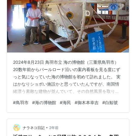
2024年8月23日 鳥羽市立 海の博物館（三重県鳥羽市）
20数年前からパールロード沿いの案内看板を見る度にず
っと気になっていた海の博物館を初めて訪れました。 実
はかなりショボい施設かと思っていたんですが、南国情
緒漂う素敵な建物が並んでいて、その自然風景を取り入
れた博物館建築は、日本建築学会賞や日本文化デザイン
#
鳥羽市
#
海の博物館
#
海民
#
御木本幸吉
#
白鯨號
賞を受賞しているそうです。 展示A棟 博物館のコンセプ
トは、『海と親しく付き合ってきた海民（漁師、海女、
船乗り、海辺に住む人達）の歴史と現在、さらに未来を
•
まるっと体験！』。 だから、博物館の英名がSEA
ナラネコ日記
2年前
MUSEUMじゃなくてSEA-FOLK（海の民） MUSEUMだ