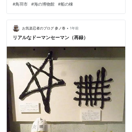
ます。 10月20日まで企画展『たとえるならば 海の〇
#
鳥羽市
#
海の博物館
#
船の棟
〇』が開催中でした。本展では、「海の〇〇」と例えら
れる海の生物や関連事象が展示されてました。 例えるな
らば、海の悪魔のアンコウ アンコウのサンダル、これは
•
可愛らしい悪魔ですね（笑） 例えるならば、海のパイナ
お気楽忍者のブログ 参ノ巻
1年前
ップルはホヤ。 水槽の中に生きたマホヤとパイナップル
リアルなドーマンセーマン（再録）
の置物が入ってま…