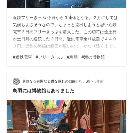
近鉄フリーきっぷ 今日から３連休となる。２月にしては
気候もよさそうなので、ちょっと遠出しようと思い近鉄
電車３日間フリーきっぷを購入した。この切符は金土日
か土日月の連続した３日間、近鉄電車乗り放題で４４０
０円。近鉄の路線は範囲が広いので、かなり遠くまで出
かけることができる。かなりお得感のあるフリー切符
#
近鉄電車
#
フリーきっぷ
#
鳥羽
#
海の博物館
だ。 ３日間全線フリー 鳥羽へ 初日の今日は、まず鳥羽
へ。大和八木７時１６分発の五十鈴川行き急行に乗っ
て、乗り換え１回で鳥羽９時２８分着。特急に乗らなく
•
ても結構早い。ちなみにこの急行は始発が大阪上本町６
勇敢なる有閑なる優な感じの自由刊行。続
8年前
時３５分で五十鈴川着が８時５７分。大阪の中心部から
鳥羽には博物館もありました
伊勢までという、かなりの長距離を走る急行だ。 五…