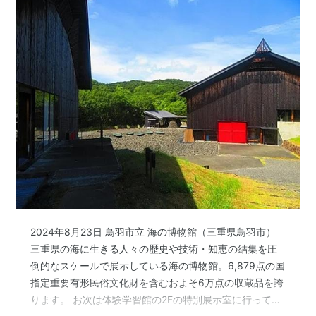
2024年8月23日 鳥羽市立 海の博物館（三重県鳥羽市）
三重県の海に生きる人々の歴史や技術・知恵の結集を圧
倒的なスケールで展示している海の博物館。6,879点の国
指定重要有形民俗文化財を含むおよそ6万点の収蔵品を誇
ります。 お次は体験学習館の2Fの特別展示室に行ってみ