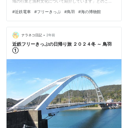
域の行業と漁村文化について紹介しています」とのこ
と。したがって、「海」を科学的な面からとらえて紹介
#
近鉄電車
#
フリーきっぷ
#
鳥羽
#
海の博物館
するのではなく、民俗学的な色合いの濃い施設という印
象だった。私ははとてもおもしろかった。 海の博物館 入
館料は大人８００円で学生（大学生以下）は４００円。
•
展示棟がＡ棟、Ｂ棟とあり、それに特別展示室、船の収
ナラネコ日記
2年前
蔵庫があり、展示はたいへん豊富だ。入館すると、海女
近鉄フリーきっぷの日帰り旅 ２０２４冬 ～ 鳥羽
に関する１０分ほどの映像を見ますかという係の…
①