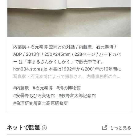
内藤廣＋石元泰博 空間との対話 / 内藤廣、石元泰博 /
ADP / 2013年 / 250x245mm / 228ページ / ハードカバ
ー は「本まるさんかくしかく」で販売中です。
hon034.stores.jp 本書は1992年から2001年の10年間に
写真家・石元泰博によって撮影され、内藤事務所の自費
刊行物として出版されていた4作品の写真集を一冊にまと
#
内藤廣
#
石元泰博
#
海の博物館
めたもの。 石元の建築写真『桂離宮』は本当に美しい写
#
安曇野ちひろ美術館
#
牧野富太郎記念館
真集で自分の大事な一冊でもありますが、本書でもその
#
倫理研究所富士高原研修所
インプレッションは変わりありません。
ネットで話題
もっと見る