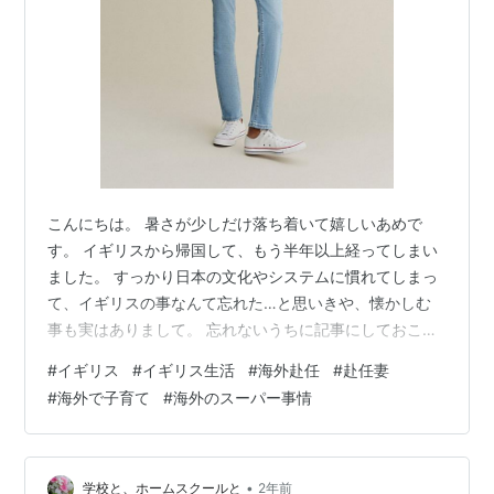
こんにちは。 暑さが少しだけ落ち着いて嬉しいあめで
す。 イギリスから帰国して、もう半年以上経ってしまい
ました。 すっかり日本の文化やシステムに慣れてしまっ
て、イギリスの事なんて忘れた…と思いきや、懐かしむ
事も実はありまして。 忘れないうちに記事にしておこう
と思います。 今回は、イギリス旅行のお土産や現地生活
#
イギリス
#
イギリス生活
#
海外赴任
#
赴任妻
に役立つ服やファッション小物を特集しようかと。 ま
#
海外で子育て
#
海外のスーパー事情
ず、前提としてですが 【服を買うなら断然、日本が一
番！】というのは私がやっぱり思うこと。 流行りやサイ
ズ感、大人の定番服が違うので、ワイドパンツやシアー
シャツ、オーバーサイズ系のおしゃれなニットなんかを
•
学校と、ホームスクールと
2年前