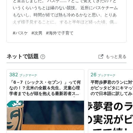
と宣言しました。 バスケ……？どこで覚えてきたの？と
いうくらいうちとは縁のない競技。 近所にバスケチーム
もないし、時間が経てば熱も冷めるかなと思い、とりあ
えず様子見することに。 すると半年ほど経った頃、偶然
にも（そして幸運なことに）家の近所でバスケのトレー
#
バスケ
#
次男
#
海外で子育て
ニングが新しく発足しました。 昨年度末から週に一度の
トレーニングに通い始め、夏休みと秋休みにはバスケキ
ャンプにも参加。そしてついに、初めての試合の日がや
ネットで話題
もっと見る
ってきました！ カテゴリーはU１０。１０チーム参加の
トーナメント形式で、4対4、6分×6（？）セット。コー
トは小さめ、ゴールも低めの設定です。…
382
26
ブックマーク
ブックマーク
「6－7（シックス・セブン）」って何
平野歩夢君のランに対
なの！？北米の全親＆先生、児童心理
がビッタビタにキマっ
学者までもが頭を抱える最新若者スラ
ので日本語に訳してみる
ングと「Brainrot」問題｜Yuriko | 教
ーシア海外就職＆子育
育移住７年目（マレーシア→カナダ）
☕海外バイリンガル子育て