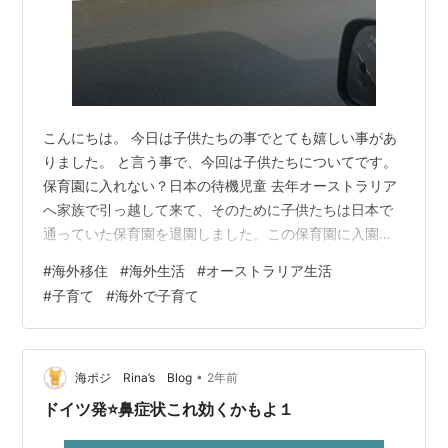
こんにちは。 今日は子供たちの事でとても嬉しい事があ
りました。 と言う事で、今回は子供たちについてです。
保育園に入れない？日本の待機児童 去年オーストラリア
へ家族で引っ越して来て、そのために子供たちは日本で
通っていた保育園を退園しました。この保育園に入園す
るのにとても苦労しました。下の子が1歳になり育休明け
#
海外移住
#
海外生活
#
オーストラリア生活
から仕事復帰したんですが、その時点で保育園が決まら
#
子育て
#
海外で子育て
なかったんですね。希望のところはことごとく許可され
ず、結局長女と長男は別々の保育園に、と市から手紙が
届きました。うちには他に頼れる家族はおらず、夫と2人
で何とかしなければなりません。私は看護師で、育休前
•
海ポジ Rina’s Blog
2年前
の職場に戻りましたが、夜勤は免除して貰…
ドイツ発⭐️鼻症状これ効くかもよ１