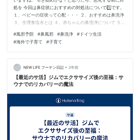
処を 今回は鼻症状におすすめの対処法について1️⃣です。
１、ベビーの症状って心配・・・ ２、おすすめは鼻洗浄
３、生理食塩水とは ４、赤ちゃんの鼻洗浄について ５、
塩と水で作る自家製生理食塩水の作り方 ６、ドイツで
#
風邪予防
#
鼻風邪
#
鼻洗浄
#
ドイツ生活
◯◯はNG！ ７、まとめ １、ベビーの症状って心
#
海外で子育て
#
子育て
配・・・ ２、おすすめは鼻洗浄 ３、生理食塩水とは
４、赤ちゃんの鼻洗浄について ５、塩と水で作る自家製
生理食塩水の作り方 ６、ドイツで◯◯はNG！ ７、まと
め インスタの投稿もよろしくね！
•
NEW LIFE フーテン日記
3年前
【最近のサ活】ジムでエクササイズ後の至福：サ
ウナでのリカバリーの魔法