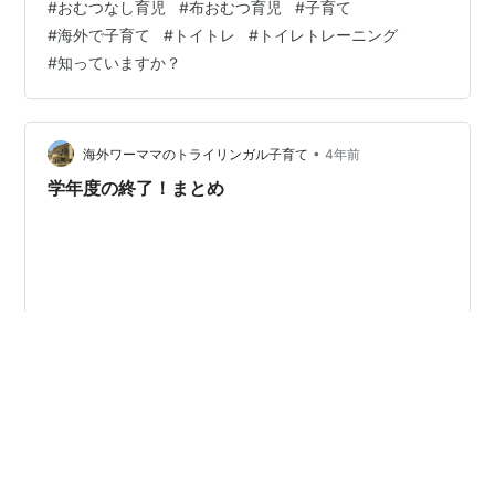
#
おむつなし育児
#
布おむつ育児
#
子育て
どの関係ですぐに返信できない場合がございます。登録
#
海外で子育て
#
トイトレ
#
トイレトレーニング
はこちら↓☆お気軽にメッセージください☆
#
知っていますか？
•
海外ワーママのトライリンガル子育て
4年前
学年度の終了！まとめ