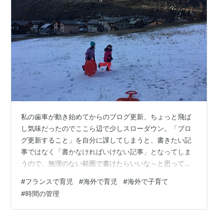
私の歯車が動き始めてからのブログ更新、ちょっと飛ば
し気味だったのでここら辺で少しスローダウン。「ブロ
グ更新すること」を自分に課してしまうと、書きたい記
事ではなく「書かなければいけない記事」となってしま
うので、無理のない範囲で書けたらいいな～と思ってる
よ！ 私、元々書くことが好きで、実は中学生くらいの時
#
フランスで育児
#
海外で育児
#
海外で子育て
から、ポエム？的なものをキャンパスノートに走り書き
#
時間の管理
してた。書かれている内容はと言えば、10代～20代前半
は「恋する乙女心」や「理不尽なことに対する怒り」、