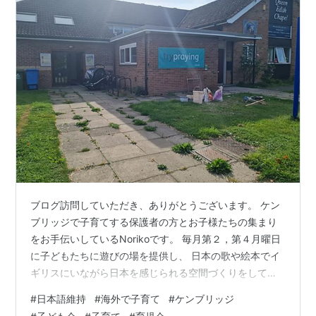
ブログ訪問していただき、ありがとうございます。 ケン
ブリッジで子育てする保護者の方とお子様たちの集まり
をお手伝いしているNorikoです。 毎月第２，第４月曜日
に子どもたちに遊びの場を提供し、 日本の歌や絵本でイ
ギリスにいながら日本を感じられる空間づくりをしてい
ます。 さて、イギリスでは9月から新学期が開始です。
#
日本語維持
#
海外で子育て
#
ケンブリッジ
イギリスの公立学校は日本の夏休みとほぼ同じく、 7月