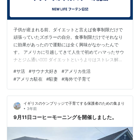
子供が産まれる前、ダイエットと言えば食事制限だけで
頑張っていたズボラーの自分。食事制限だけでそれなり
に効果があったので運動には全く興味がなかったんで
す。 アメリカに引越してきて人生で初めてハマったサウ
ナとジム通い🏃🏻‍♀️ ダイエットというよりはストレス解消❗️
汗をかくと気持ちが良いのです〜 そして運動後のサウナ
#
サ活
#
サウナ大好き
#
アメリカ生活
がめちゃくちゃ心地よい至福のひととき😽 ジム通いを始
#
アメリカ駐在
#
駐妻
#
海外で子育て
めた当初はヒヨって（コミュ障💦）ジムでも運動せずサ
ウナばかりしていたけど、運動してからのサウナの爽快
感を得てからはエクササイズメインでサウナは最後にワ
イギリスのケンブリッジで子育てする保護者のための集まり
ンセットだけするようになりました。 最近は、ほぼ毎日
•
3年前
ジムに通いエクササイズをして、そ…
9月11日コーヒーモーニングを開催しました。