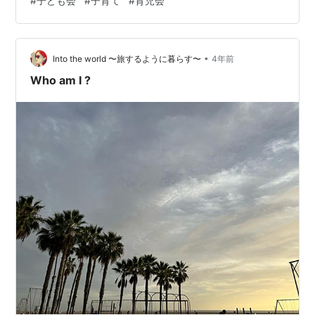
#
子ども会
#
子育て
#
育児会
下旬から8月末までが夏休みです。 （最近では日本の夏
休みは少し短くなっているみたいですね。） 今まで来て
くれていたお友達もこの9月から学校に通うという子も
何人かいました。人数が減るのかなとも思っていました
•
Into the world 〜旅するように暮らす〜
4年前
が、 この日もたくさんの…
Who am I ?