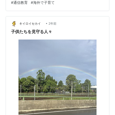
#
通信教育
#
海外で子育て
生・キキ4年生～5年生の時きっかけ：フランスへプチ移
住のタイミングで日本の勉強を継続するためスマイルゼ
ミにした理由：‐海外での利用が可能-5教科できて料金が
お手頃‐タブレット利用時間、ゲーム利用時間に制限がか
•
キイロイセカイ
2年前
けられる フ…
子供たちを見守る人々