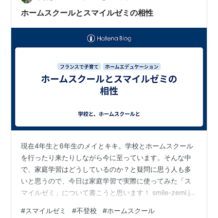
探すだけでも苦労するイメージです。 イギ…
ホームスクールとスマイルゼミの相性
現在4年生と6年生のメイとキキ。学校とホームスクール
を行ったり来たりしながら今に至っています。そんな中
で、家庭学習はどうしているのか？と疑問に思う人も多
いと思うので、今日は家庭学習で実際に使ってみた「ス
マイルゼミ」について書こうと思います！ smile-zemi.jp
【我が家で「スマイルゼミ」を導入した時の詳細】 時
#
スマイルゼミ
#
不登校
#
ホームスクール
期：2022年5月～2023年の10月学年：メイ2年生～3年