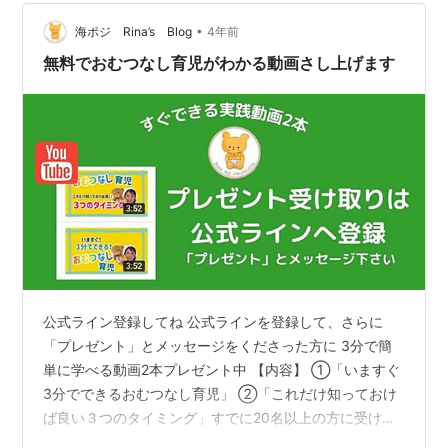
20代後半になると「生きることへの自問自答」などな
ど。。今読み返すと恥ずかしすぎて全部燃やしてしまい
•
海ポジ Rina’s Blog
4年前
たい！って衝動に駆られるけど、私の大切な青春…
無料でおむつなし育児がわかる動画さし上げます
公式ライン登録してね 公式ラインを登録して、さらに
「プレゼント」とメッセージをくださった方に 3分で簡
単に学べる動画2本プレゼント中 【内容】 ①「いますぐ
3分でできるおむつなし育児」 ②「これだけ知っておけ
ば良い３つのタイミング」すでに20名以上の方に受け取
ってもらっています ※お一人ずつ対応しており、時差な