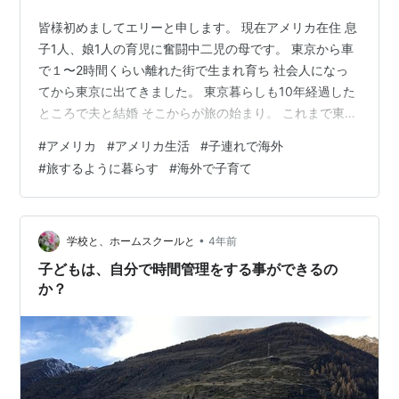
皆様初めましてエリーと申します。 現在アメリカ在住 息
子1人、娘1人の育児に奮闘中二児の母です。 東京から車
で１〜2時間くらい離れた街で生まれ育ち 社会人になっ
てから東京に出てきました。 東京暮らしも10年経過した
ところで夫と結婚 そこからが旅の始まり。 これまで東京
→アジア某国→東京→アメリカ と、ここまでで引っ越し5
#
アメリカ
#
アメリカ生活
#
子連れで海外
回 独身時代も合わせると10数回、更に引越しは続きそう
#
旅するように暮らす
#
海外で子育て
な予感のする生活を送っています。 新しい場所、新しい
こと大好きな割には 時折何だか孤独だな、 人とは少し違
った人生を歩んでいてマイノリティだな なんて感じるこ
ともあったり。 旅するように生きるこの生活が 誰かの何
•
学校と、ホームスクールと
4年前
かに参考にな…
子どもは、自分で時間管理をする事ができるの
か？