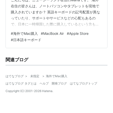
在住の皆さんは、ノートパソコンやタブレットを現地で
購入されていますか？ 英語キーボードの記号配置が異な
っていたり、サポートやサービスなどの心配もあるの
で、日本に一時帰国した際に購入しているという方も多
いのではないでしょうか。 私もそのひとり。 7年前に購
#
海外でMac購入
#
MacBook Air
#
Apple Store
入したMacBook Air 11インチを愛用してきましたが、使
#
日本語キーボード
えないアプリもちらほらあった為、次の帰国時に買い換
えを検討していました。 そんな矢先にコロナが流行し、
帰国できずに早2年が経ちました。 今は特に、円安です
関連ブログ
し、7月半ばに発売されたばかりの新しいMacBook Air
M2チップの…
はてなブログ
>
未指定
>
海外でMac購入
はてなブログ タグとは
ヘルプ
開発ブログ
はてなブログトップ
Copyright (C) 2001-
2026
Hatena.