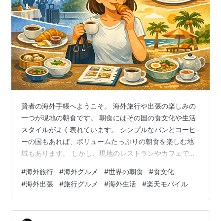
賢者の海外手帳へようこそ。 海外旅行や出張の楽しみの
一つが現地の朝食です。 朝食にはその国の食文化や生活
スタイルがよく表れています。 シンプルなパンとコーヒ
ーの国もあれば、ボリュームたっぷりの朝食を楽しむ地
域もあります。 しかし、現地のレストランやカフェでは
メニューの頼み方に戸惑うことも少なくありません。 今
#
海外旅行
#
海外グルメ
#
世界の朝食
#
食文化
回は世界の朝食文化と、現地の味を楽しむためのオーダ
#
海外出張
#
旅行グルメ
#
海外生活
#
楽天モバイル
ー術を紹介します。 1. ヨーロッパ：シンプルで優雅な朝
食 ヨーロッパの朝食は比較的シンプルです。 パン バタ
ー ジャム コーヒー カフェでは、「セットメニュー」が