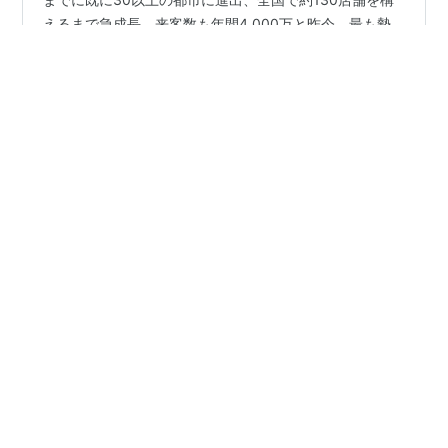
2016年創立、武汉花园道の第1号店から約10年。2024年
までに既に30以上の都市に進出、全国で約130店舗を構
えるまで急成長。来客数も年間4,000万と昨今、最も勢
いのある飲食店です。更には中国語での呼称を「幻师」
に統一。「幻师で飲食を自在に楽しもう」を標語に朝食
から昼食や下午茶、夕食やバー利用まで文字通り時間に
#
中国
#
北京
#
海外グルメ
#
大型店
#
CBD
応じて如何様にも利用できる店舗作りに人気集中です。
#
北京生活
#
ブランチ
第1号店は古い工場を改装。セルフサービスのアルコール