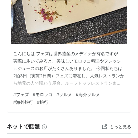
こんにちは フェズは世界遺産のメディナが有名ですが、
実際に歩いてみると、美味しいモロッコ料理やフレッシ
ュジュースのお店がたくさんありました。 今回私たちは
2泊3日（実質2日間）フェズに滞在し、人気レストランか
ら地元の人で賑わう屋台、ルーフトップレストランまで
いろいろなお店を巡りました。 初めて食べるモロッコ料
#
フェズ
#
モロッコ
#
グルメ
#
海外グルメ
理も多かったのですが、想像以上に食べやすく、「また
#
海外旅行
#
旅行
食べたい！」と思う料理ばかり。 この記事では、実際に
訪れて良かったレストランやカフェ、食べて美味しかっ
たモロッコ料理をご紹介します。 「どこで食べよう？」
ネットで話題
もっと見る
「何を食べよう？」と迷っている方はぜひ参考にしてみ
てください。 これからフェズ旅行を計…