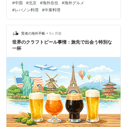
#
中国
#
北京
#
海外在住
#
海外グルメ
「Sumac Restaurant and Lounge」を開店したのは2010
#
レバノン料理
#
中東料理
年。中国本土での第一号店となる「Sumac Lebanese
Restaurant」が店舗を構えるのは、ここ数年での開発と
発展が著しい亮马桥。中でも以前とは見違える様な洗練
さと賑わいを見せる、亮马河の畔の特等席に位…
•
賢者の海外手帳
5ヶ月前
世界のクラフトビール事情：旅先で出会う特別な
一杯