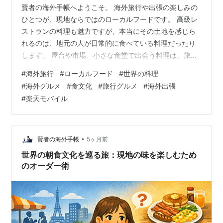
賢者の海外手帳へようこそ。 海外旅行や出張の楽しみの
ひとつが、現地ならではのローカルフードです。 高級レ
ストランの料理も魅力ですが、本当にその土地を感じら
れるのは、地元の人が日常的に食べている料理だったり
します。 屋台や市場、小さな食堂で出会う料理は、旅の
記憶をより鮮やかなものにしてくれます。 今回は、旅慣
#
海外旅行
#
ローカルフード
#
世界の料理
れた人たちの間でも人気の高い世界のローカルフード
#
海外グルメ
#
食文化
#
旅行グルメ
#
海外出張
BEST10を紹介します。 1. バインミー（ベトナム） フラ
#
楽天モバイル
ンスパンに肉や野菜、パクチーなどを挟んだベトナムの
サンドイッチです。 屋台でも手軽に買えるのに、驚くほ
どバランスの良い味わいが魅力です。 2. タコス（メキシ
コ） トルティーヤに肉や…
•
賢者の海外手帳
5ヶ月前
世界の朝食文化を巡る旅：現地の味を楽しむため
のオーダー術