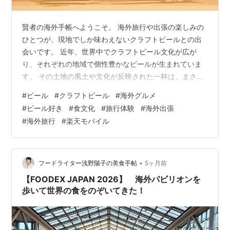
賢者の海外手帳へようこそ。 海外旅行や出張の楽しみの
ひとつが、現地でしか味わえないクラフトビールとの出
会いです。 近年、世界中でクラフトビール文化が広が
り、それぞれの地域で個性豊かなビールが生まれていま
す。 その土地の風土や文化が反映された一杯は、まさに
旅ならではの特別な体験です。 今回は、世界のクラフト
#
ビール
#
クラフトビール
#
海外グルメ
ビール事情と、旅先で楽しむためのポイントを紹介しま
#
ビール好き
#
食文化
#
旅行体験
#
海外出張
す。 1. クラフトビールとは？ クラフトビールとは、小規
#
海外旅行
#
楽天モバイル
模な醸造所で作られる個性的なビールのことです。 大量
生産のビールとは異なり、味や香りに強い特徴がありま
す。 フルーティーな香り 苦味の強さ ユニークな原材料
など、さまざまなスタイルが楽…
•
フードライター浅野陽子の美食手帖
5ヶ月前
【FOODEX JAPAN 2026】 海外パビリオンを
歩いて世界の食をのぞいてきた！