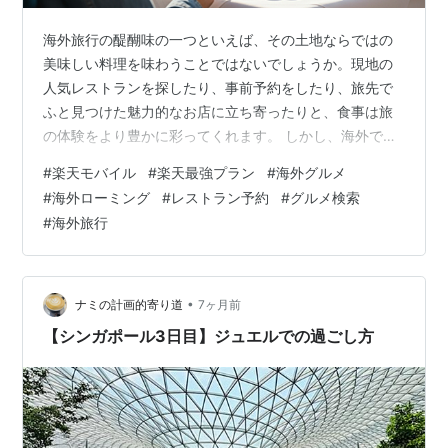
海外旅行の醍醐味の一つといえば、その土地ならではの
美味しい料理を味わうことではないでしょうか。現地の
人気レストランを探したり、事前予約をしたり、旅先で
ふと見つけた魅力的なお店に立ち寄ったりと、食事は旅
の体験をより豊かに彩ってくれます。 しかし、海外での
グルメ体験を最大限に楽しむためには、スマートフォン
#
楽天モバイル
#
楽天最強プラン
#
海外グルメ
の活用が不可欠です。楽天モバイルの「Rakuten最強プ
#
海外ローミング
#
レストラン予約
#
グルメ検索
ラン」は、海外ローミングサービスが充実しており、海
#
海外旅行
外でのグルメ情報検索や予約を強力にサポートします。
「海外でスマホを使うと通信費が高くなるのでは？」と
いう心配も、楽天最強プランなら軽減できます。 このブ
ログ記事では、楽天最強プランの海外ローミ…
•
ナミの計画的寄り道
7ヶ月前
【シンガポール3日目】ジュエルでの過ごし方