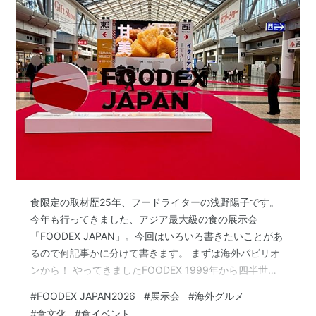
食限定の取材歴25年、フードライターの浅野陽子です。
今年も行ってきました、アジア最大級の食の展示会
「FOODEX JAPAN」。今回はいろいろ書きたいことがあ
るので何記事かに分けて書きます。 まずは海外パビリオ
ンから！ やってきましたFOODEX 1999年から四半世
紀！ほぼ毎年行っている、業界向けアジア最大級の食の
#
FOODEX JAPAN2026
#
展示会
#
海外グルメ
展示会。 今年の「FOODEX JAPAN 2026」は先週3月10
#
食文化
#
食イベント