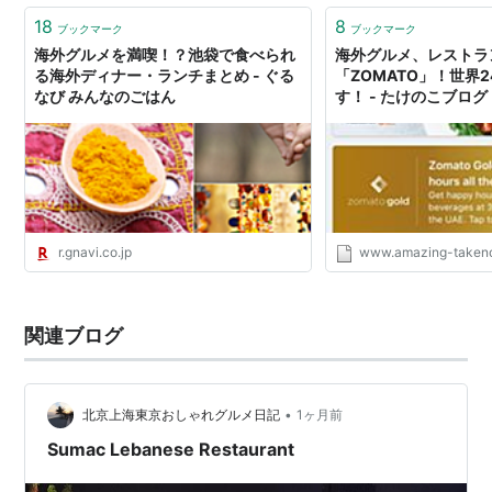
18
8
ブックマーク
ブックマーク
海外グルメを満喫！？池袋で食べられ
海外グルメ、レストラ
る海外ディナー・ランチまとめ - ぐる
「ZOMATO」！世界
なび みんなのごはん
す！ - たけのこブログ
r.gnavi.co.jp
www.amazing-taken
関連ブログ
•
北京上海東京おしゃれグルメ日記
1ヶ月前
Sumac Lebanese Restaurant