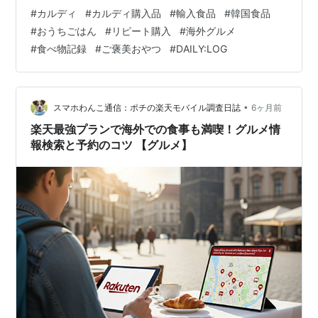
リック＆ハーブ ピスタチオ フィナンシェ コムタン粥 韓
#
カルディ
#
カルディ購入品
#
輸入食品
#
韓国食品
国式うどん フォーガースープの素 🔁辛ラーメン ラーき
#
おうちごはん
#
リピート購入
#
海外グルメ
くらげ 紅茶ケーキ 🔁コルッシ ソルトクラッカー 💬まと
#
食べ物記録
#
ご褒美おやつ
#
DAILY:LOG
め 🔁ブルサン ガーリック＆ハーブ ガーリックとハーブ
のバランスが良くて、そのままでも美味しい定番チーズ
🧀我が家ではコルッシと合わせるのが定番。 生ハムやサ
ーモンがあったら…
•
スマホわんこ通信：ポチの楽天モバイル調査日誌
6ヶ月前
楽天最強プランで海外での食事も満喫！グルメ情
報検索と予約のコツ 【グルメ】