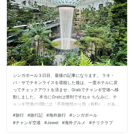
シンガポール３日目、最後の記事になります。 ラオ・
パ・サでチキンライスを堪能した後は、一度ホテルに戻
ってチェックアウトを済ませ、Grabでチャンギ空港へ移
動しました。 本当にGrabは便利ですね☺️ ちなみに、チ
ャンギ空港の1階には「手荷物預かり所（有料）」があり
ます。 大きなトランクを預けて身軽になれるので、思う
#
旅行
#
旅行記
#
海外旅行
#
シンガポール
存分ジュエルを満喫できました！ ５．ジュエル（Jewel
#
チャンギ空港
#
Jewel
#
海外グルメ
#
チリクラブ
Changi Airport）でお買い物まずは、空港直結の巨大複合
施設「ジュエル」でショッピングをしました！ジュエル