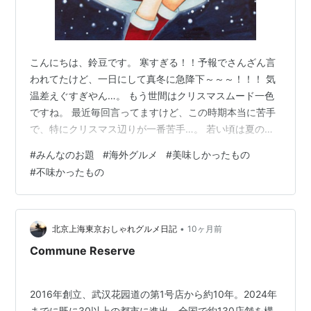
こんにちは、鈴豆です。 寒すぎる！！予報でさんざん言
われてたけど、一日にして真冬に急降下～～～！！！ 気
温差えぐすぎやん…。 もう世間はクリスマスムード一色
ですね。 最近毎回言ってますけど、この時期本当に苦手
で、特にクリスマス辺りが一番苦手…。 若い頃は夏の方
が苦手で、寒い方がまだマシだったのですが、それでも
#
みんなのお題
#
海外グルメ
#
美味しかったもの
クリスマスはダメでした…。何か、周りがキラキラ楽し
#
不味かったもの
そうにしてるのに自分は孤独だと感じる時が、余計に辛
さが増幅されちゃってキツイ；； このイラスト、背景の
塗りムラが酷いので、Photoshopで修正したいな～、と
思いつつ放ったらかしだ～。 ポケカラでドラマ「秘密」
•
北京上海東京おしゃれグルメ日記
10ヶ月前
の主題曲「ナンセンス」がやっ…
Commune Reserve