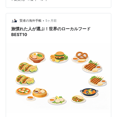
日〜13日の4日間行われました。 この展示会は数十年、
毎年ずっと幕張メッセでやっていて。 パビリオンが「海
外は数字が若い方のホール4つ、国内は後半」みたいにわ
かりやすかったのですが、何年か前からビックサイトに
•
賢者の海外手帳
5ヶ月前
変わ…
旅慣れた人が選ぶ！世界のローカルフード
BEST10