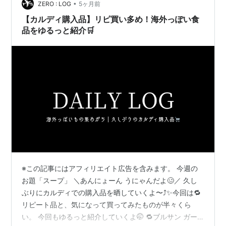
用意されていることも多く、注文も簡単です。 例えば コ
•
ZERO : LOG
5ヶ月前
ーヒー＋クロワッサン …
【カルディ購入品】リピ買い多め！海外っぽい食
品をゆるっと紹介🛒
※この記事にはアフィリエイト広告を含みます。 今週の
お題「スープ」 ＼あんにょーん うにゃんだよ🥴／ 久し
ぶりにカルディでの購入品を晒していくよ〜⤴︎✨今回は🔁
リピート品と、気になって買ってみたものが半々くら
い。 今回もゆるっと紹介していくよ🤭 🔁ブルサン ガー