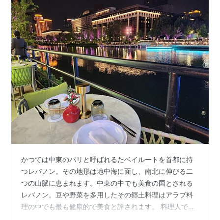
かつては中東のパリと呼ばれるたベイルートを首都に持
つレバノン。その地形は地中海に面し、南北に伸びる二
つの山脈に恵まれます。中東の中でも美食の国とされる
レバノン。豆や野菜を多用したその郷土料理はアラブ料
理の中でも最も健康的で美食と評されます。 料理人であ
り起業家でもあるNadim Hamze氏が香港の中環に