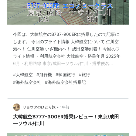
今回は、大韓航空のB737-900ERに搭乗したので記事に
します。 今回のフライト情報 大韓航空について 仁川空
港へ！ 仁川空港 いざ機内へ！ 成田空港到着！ 今回のフ
ライト情報 ・利用航空会社 大韓航空・搭乗年月 2025年
6月・利用路線 東京/成田ーソウル/仁川・搭乗便名
KE705・搭乗機材 B737-900ER(HL8273)・利用クラス
#
大韓航空
#
飛行機
#
韓国旅行
#
旅行
エコノミー 大韓航空について 大韓航空 ・ハブ空港 仁川
#
海外航空会社
#
海外航空会社搭乗記
国際空港（ICN） 金浦国際空港（GMP）・機材数 158
機・就航路線数 121路線・日本路線 21路線・アライアン
ス スカイチーム（2025年6月現在） 日本路線は、成田や
羽田・関西などの主要…
•
リョウタのひとり旅
1年前
大韓航空B777-300ER搭乗レビュー！東京/成田
―ソウル/仁川