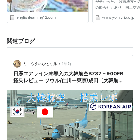
が分かった。 関東地方へ
アップした英語学習法をブログに全て
の船会社もあり、国土交
執筆中～
以外では放射線量はごく
englishlearning12.com
www.yomiuri.co.jp
を知ってほしい」として
線量の測定値を１...
関連ブログ
•
リョウタのひとり旅
1年前
日系エアライン未導入の大韓航空B737－900ER
搭乗レビュー ソウル/仁川ー東京/成田【大韓航空
搭乗レビュー】