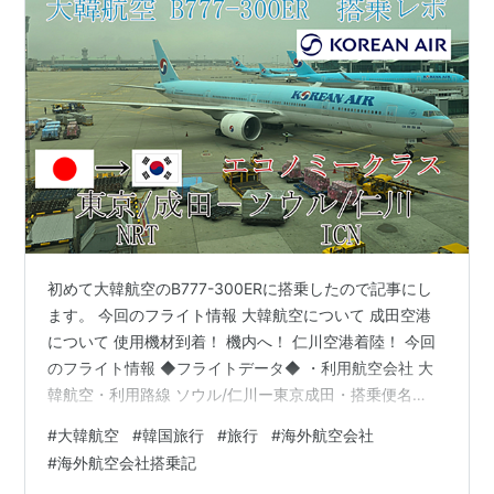
初めて大韓航空のB777-300ERに搭乗したので記事にし
ます。 今回のフライト情報 大韓航空について 成田空港
について 使用機材到着！ 機内へ！ 仁川空港着陸！ 今回
のフライト情報 ◆フライトデータ◆ ・利用航空会社 大
韓航空・利用路線 ソウル/仁川ー東京成田・搭乗便名
KE705・搭乗機材 B737-900ER・機体ナンバー
#
大韓航空
#
韓国旅行
#
旅行
#
海外航空会社
HL8273・利用クラス エコノミー 大韓航空について ◆エ
#
海外航空会社搭乗記
アラインデータ◆ ・ハブ空港 仁川国際空港（ICN） 金浦