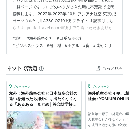
一覧ページです ブログのネタが尽きた時に不定期で投稿
投稿します。 2023年 2023年 10月 アシアナ航空 東京/成
田ーソウル/仁川 A380 OZ101便 フライト ↓記事はこち
ら！↓ ryouta-travel.com 最後までご覧いただきありが
とうございました！YouTubeもやっているのでチャンネ
#
旅行
#
海外航空会社
#
日系航空会社
ル登録お願いします！ 各種SNSもフォローお願いしま
#
ビジネスクラス
#
飛行機
#
ホテル
#
食
#
城めぐり
す！ YouTube https://www.youtube.com/@ryoutatravel
X https://x.com/ryouta_youtuber ランキング参加中【公
式】2…
ネットで話題
もっと見る
9
6
ブックマーク
ブックマーク
意外！海外航空会社と日本航空会社の
海外航空会社４便、成田
違いを知ったら海外には出たくなくな
社会 : YOMIURI ON
る「あるある」まとめ | 英会話学校に
約3年勤務している、TOEIC960点の
福島第一原子力発電所の
英語講師が教える“無料”オンライン英
の航空会社が少なくとも
会話スクール！～英検1級の英語講師
を成田空港から別の空港
かおりが、教え子全員TOEIC200以上