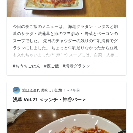
今日の夜ご飯のメニューは、 海老グラタン・レタスと胡
瓜のサラダ・法蓮草と卵のマヨ炒め・ 野菜とベーコンの
スープでした。 先日のチャウダーの残りの牛乳消費でグ
ラタンにしました。 ちょっと牛乳足りなかったから豆乳
も入れちゃいました(*´艸｀*) スープには、白菜・人参・
蓮根・スナップエンドウ・ベーコンを入れました。
#
おうちごはん
#
夜ご飯
#
海老グラタン
•
旅は道連れ 美味しい記憶！
4年前
浅草 Vol.21 ＜ランチ・神谷バー＞