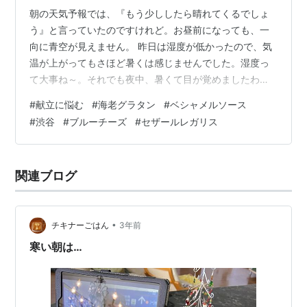
朝の天気予報では、『もう少ししたら晴れてくるでしょ
う』と言っていたのですけれど。お昼前になっても、一
向に青空が見えません。 昨日は湿度が低かったので、気
温が上がってもさほど暑くは感じませんでした。湿度っ
て大事ね～。それでも夜中、暑くて目が覚めましたわ～
👀さらには台風由来と思われる頭痛と…。 昨日は効いて
#
献立に悩む
#
海老グラタン
#
ベシャメルソース
いた《五苓散》も、今日の効きはイマイチ。台風が通り
#
渋谷
#
ブルーチーズ
#
セザールレガリス
過ぎるまでは仕方ないのでしょう。 にほんブログ村 次男
から受け取ることになっているものがありました。土曜
日は仕事の次男、貴重な日曜日を潰すことはないわね…
関連ブログ
と、土曜日の仕事帰りに待ち合わせることに。…あ、夫
が。 私は宅配便受け取り & 夕食準備係で…
•
チキナーごはん
3年前
寒い朝は…