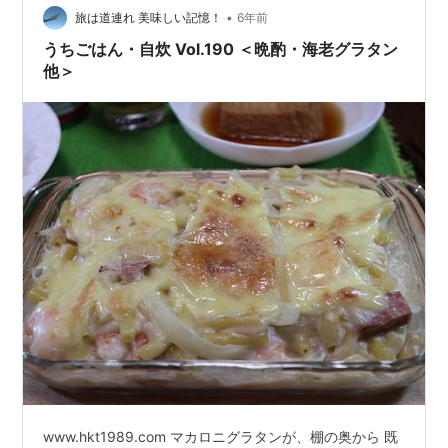
•
旅は道連れ 美味しい記憶！
6年前
うちごはん・自炊 Vol.190 ＜晩酌・海老グラタン
他＞
www.hkt1989.com マカロニグラタンが、棚の奥から 既