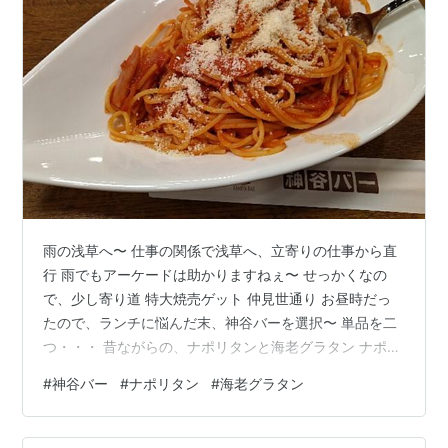
雨の浅草へ〜 仕事の関係で浅草へ、立寄りの仕事から直
行 雨でもアーケードは助かりますねぇ〜 せっかくなの
で、少し寄り道 特大焼売ゲット 仲見世通り お昼時だっ
たので、ランチに悩んだ末、神谷バーを選択〜 単品を二
つ・・・ 昔ながらの、ナポリタンと海老グラタン ナポリ
タン 海老グラタン ご馳走様でした～ 午後のお仕事行っ
#
神谷バー
#
ナポリタン
#
海老グラタン
てきます～ おまけ スカイツリーは雲の中〜
www.hkt1989.com