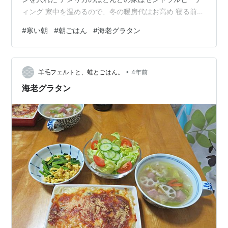
ィング 家中を温めるので、冬の暖房代はお高め 寝る前に
は切ったりして節約はしているけど 早朝はどうしても寒
#
寒い朝
#
朝ごはん
#
海老グラタン
い！ （仕方ないこれは必要経費だ）と思うようにしてい
る 太陽が差し込む7時頃にヒーターを切り あとは自然の
恩恵に頼る😝 今朝はその恩恵もあまり役に立たず肌寒い
•
温かい朝ごはんにしようと作ったのが マカロニ海老グラ
羊毛フェルトと、蛙とごはん。
4年前
タン 焼きたての熱々をフーフーしながら頂く 身体も暖ま
海老グラタン
り、汗までか…