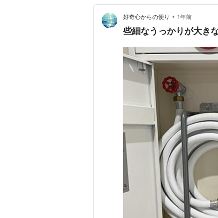
•
好奇心からの便り
1年前
些細なうっかりが大き