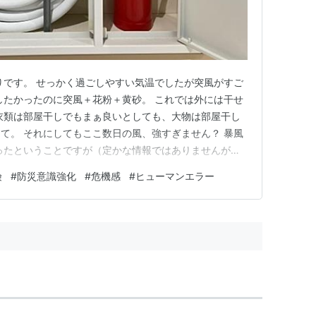
りです。 せっかく過ごしやすい気温でしたが突風がすご
したかったのに突風＋花粉＋黄砂。 これでは外には干せ
衣類は部屋干しでもまぁ良いとしても、大物は部屋干し
て。 それにしてもここ数日の風、強すぎません？ 暴風
ったということですが（定かな情報ではありませんが）
番のような風。 あちこちで山林火災が発生し、気の毒
険
#
防災意識強化
#
危機感
#
ヒューマンエラー
くらいのことなら何でもないことですが、民家にまで押
この突風、治まってほ…