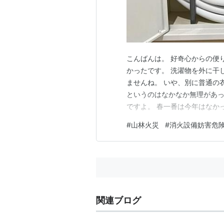
こんばんは。 好奇心からの便
かったです。 洗濯物を外に干
ませんね。 いや、別に普通の
というのはなかなか無理があっ
ですよ。 春一番は今年はなか
時期を過ぎてからのまるで春一
#
山林火災
#
消火設備妨害危
でなりません。 洗濯物が飛ぶ
し寄せてくる山火事を思うと、
関連ブログ