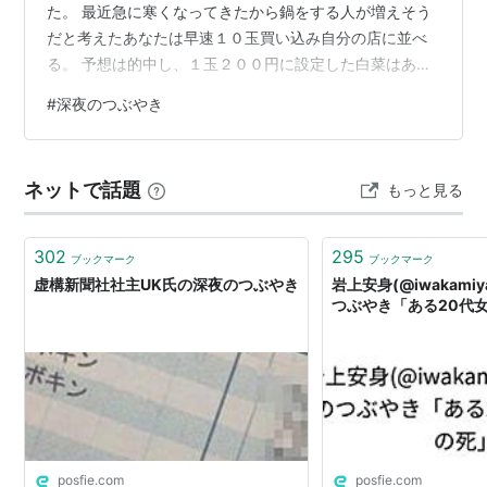
た。 最近急に寒くなってきたから鍋をする人が増えそう
だと考えたあなたは早速１０玉買い込み自分の店に並べ
る。 予想は的中し、１玉２００円に設定した白菜はあっ
という間に完売。ここに粗利（２００－１００）円×１０
#
深夜のつぶやき
玉＝１０００円の誕生である。 お金を稼ぐ、とは、仕入
れ値より高く販売することで、その差額を懐に入れるこ
とである。白菜を１０玉ではなく１０万玉仕入れる場合
ネットで話題
もっと見る
は、あなた一人では手が足りないので、粗利のいくらか
を支払い、従業員を雇えば良いだろう。もし同じように
売れれば、１０００万円の粗利だ。 多くの人…
302
295
ブックマーク
ブックマーク
虚構新聞社社主UK氏の深夜のつぶやき
岩上安身(@iwakamiy
つぶやき「ある20代
posfie.com
posfie.com