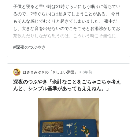
子供と寝ると早い時は21時ぐらいにもう眠りに落ちてい
るので、2時ぐらいには起きてしまうことがある。 今日
もそんな感じでむくりと起きてしまいました。 夜中だ
し、大きな音を出せないのでこそこそとお湯沸かしてお
茶飲んだりしながら思うのは、こういう時こそ無性に声
を出したくなるのである(笑) セリフとか関係なしに、本
#
深夜のつぶやき
を読み上げたくなったりね(笑) 大きい家で防音効いてた
ら絶対この時間にでかい声出すのにな～。 昔から稽古場
を家に作るのが夢だったけどそんなことを思い出したふ
•
と。 20代の頃に思い描いていた40代ではなかったし、思
はざまみゆきの「きしょい満面」
6年前
ってたことほとんど叶ってないし(笑) まあ、そんなもん
深夜のつぶやき「余計なことをごちゃごちゃ考え
か。 だからこの前テレビで…
んと、シンプル基準があってもええねん。」