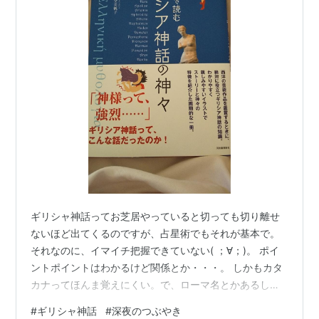
ギリシャ神話ってお芝居やっていると切っても切り離せ
ないほど出てくるのですが、占星術でもそれが基本で。
それなのに、イマイチ把握できていない( ；∀；)。 ポイ
ントポイントはわかるけど関係とか・・・。 しかもカタ
カナってほんま覚えにくい。で、ローマ名とかあるしな
ぁ。 なんとかそれをクリアしてくれる本とかブログとか
#
ギリシャ神話
#
深夜のつぶやき
ないかな～って思ってたら同じこと考えている人やっぱ