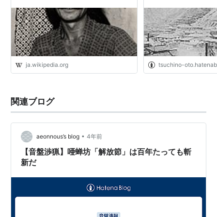
ja.wikipedia.org
tsuchino-oto.hatena
関連ブログ
•
aeonnous’s blog
4年前
【音盤渉猟】唖蝉坊「解放節」は百年たっても斬
新だ