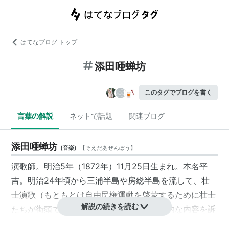
はてなブログ トップ
添田唖蝉坊
このタグでブログを書く
言葉の解説
ネットで話題
関連ブログ
添田唖蝉坊
(
音楽
)
【
そえだあぜんぼう
】
演歌師。明治5年（1872年）11月25日生まれ。本名平
吉。明治24年頃から三浦半島や房総半島を流して、壮
士演歌（もともとは自由民権運動を啓蒙するために壮士
解説の続きを読む
たちが街頭で歌った歌をさす・当初は政治的な内容を訴
えることが多かったがやがて世情を歌い込む者が増え