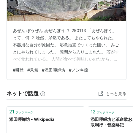
まっくろけ節
*1
（大正2年）
青島節（大正4年）
ノンキ節（大正7年）
あぜん ぼうぜん あぜんぼう ？ 250113 「あぜんぼう」
*1
:
「
オレたちひょうきん族
」の人気キャラクター「
しっ
って、何 ？ 唖然、呆然である。 またしてもやられた。
不器用な自分が原因だ。 応急措置でつくった囲い。 みご
とるケ
」のテーマ曲「
しっとるケ音頭
」の原曲
とにやられてしまった。 隙間から入りこまれた。 芯がす
べて食われている。 人間が食べて美味しいのだから、彼
らだってそうなのだろう。 新鮮そのものなんだから。 犯
#
唖然
#
呆然
#
添田唖蝉坊
#
ノンキ節
人、いや「犯鳥」は野鳥である。 大急ぎで囲いを修復し
た。 ここで一句。 無残やな 囲いの中の ノラボウ菜 表題
の「あぜんぼう」って何 ？ 「あぜん」「ぼうぜん」とキ
ネットで話題
もっと見る
ーを叩いていた。 すると、ふと「あぜんぼう」が浮かん
だ。 明治・大正期の演歌師の「添田唖蝉坊」である。 …
21
12
ブックマーク
ブックマーク
添田唖蝉坊 - Wikipedia
添田唖蝉坊と革命歌およ
取利行・音楽略記