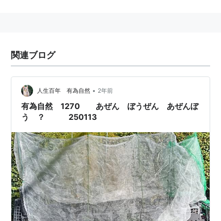
た）を街角で歌い始めそのキャリアの端とする。
ユーモアとイロニーに溢れた「演歌」を歌い次第に人気
関連ブログ
を博したが、関東大震災後の「演歌」人気の凋落ととも
に、乞食同然の生活を送るようになり、昭和19年2月8
日、この世を去った。享年73歳。息子の
添田さつき
も演
•
人生百年 有為自然
2年前
歌師として活躍した。
有為自然 1270 あぜん ぼうぜん あぜんぼ
う ？ 250113
代表曲
ああ金の世
（明治40年）
増税節（明治43年）
むらさき節（明治44年）
奈良丸くずし（明治45年）