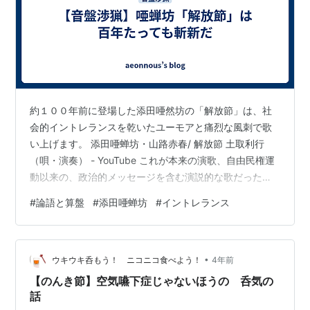
約１００年前に登場した添田唖然坊の「解放節」は、社
会的イントレランスを乾いたユーモアと痛烈な風刺で歌
い上げます。 添田唖蝉坊・山路赤春/ 解放節 土取利行
（唄・演奏） - YouTube これが本来の演歌、自由民権運
動以来の、政治的メッセージを含む演説的な歌だったわ
けですね。大正の末年、治安維持法の制定され、また蓄
#
論語と算盤
#
添田唖蝉坊
#
イントレランス
音機や国営ラヂオが急速に普及するとともに、大手レコ
ード会社が配信する演歌は、脱政治化し、次第に、情を
切々と訴えるばかりとなります。 一番の歌詞は、第一次
•
世界大戦によるインフレの中での教員の飢餓と大戦バブ
ウキウキ呑もう！ ニコニコ食べよう！
4年前
ル崩壊後の困窮化を歌ったもので、おそらく、現代日本
【のんき節】空気嚥下症じゃないほうの 呑気の
もその時代に入るのも時間の問題で…
話