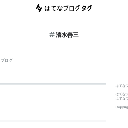
清水善三
連ブログ
はてな
はてな
はてな
Copyrig