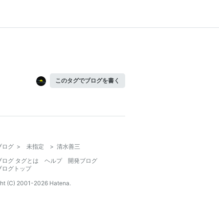
このタグでブログを書く
ブログ
>
未指定
>
清水善三
ブログ タグとは
ヘルプ
開発ブログ
ブログトップ
ht (C) 2001-
2026
Hatena.