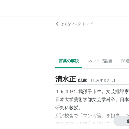
はてなブログ トップ
言葉の解説
ネットで話題
関
清水正
(
読書
)
【
しみずまさし
】
１９４９年我孫子市生。文芸批評家
日本大学藝術学部文芸学科卒。日本
研究科教授。
所沢校舎で「マンガ論」を担当、つ
平等のマンガ作品を講じている。江