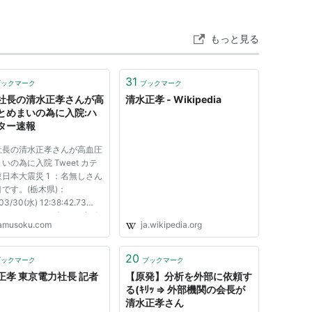
。
もっと見る
31
ブックマーク
ブックマーク
社長の清水正孝さんが高
清水正孝 - Wikipedia
とめまいの為に入院:ハ
ター速報
社長の清水正孝さんが高血圧
いの為に入院 Tweet カテ
日本大震災 1 ：名無しさん
です。(栃木県)：
03/30(水) 12:38:42.73
+Y6pRN0 ?PLT(18000) ポ
amusoku.com
ja.wikipedia.org
ト特典 東京電力は３０日、
正孝社長が入院したと発表し
 入院したのは２９日夜で、
20
ブックマーク
ブックマーク
圧とめまいが原因という。
正孝 東京電力社長 記者
【原発】分析を外部に依頼す
長は福島...
る(ｷﾘｯ ⇒ 外部機関の会長が
清水正孝さん