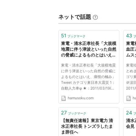
ー、宮沢賢治等の作品を講じている
ネットで話題
51
43
ブックマーク
東電・清水正孝社長「大規模
東電
地震に伴う津波といった自然
血圧
の脅威によるものとはいえ、
ムス
痛恨の極み」:ハムスター速
東電・清水正孝社長「大規模地震
東電
報
に伴う津波といった自然の脅威に
とめま
よるものとはいえ、痛恨の極み」
ゴリ東
Tweet カテゴリ東日本大震災 1：
＠涙目
自動人力車φ ★：2011/03/19(土)
2011/
04:27:09.54ID:???0 レベル５
ID:qa
hamusoku.com
h
「痛恨の極み」＝東電社長 東京
イン
電力の清水正孝社長は１８日、福
清水
島第１原発１～３号機が国際原子
た。
27
24
ブックマーク
力事故評価尺度のレベル５と評
高血
【無責任速報】東京電力 清
清水
価...
清水社
水正孝社長 トンズラしたま
会見
ま辞任へ