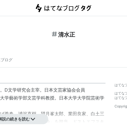
清水正
連ブログ
はてな
。
D文学研究会
主宰。日本文芸家協会会員
はてな
大学藝術学部文芸学科教授。日本大学大学院芸術学
はてな
Copyrig
げ義春、浦沢直樹、望月峯太郎、業田良家、白土三
解説の続きを読む
古田校舎で「文芸批評論」を担当、ドストエフスキ