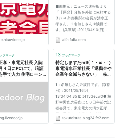
■編集元：ニュース速報板より
「【原発】分析を外部に依頼する
(ｷﾘｯ ⇒ 外部機関の会長が清水正
孝さん」 1 名無しさん＠涙目で
す。(兵庫県) :2011/04/10(日)
20:58:14.83 ID:y+tjTwCrP ?
ve.nicovideo.jp
alfalfalfa.com
PLT(12500) ポイント特典 東京電
力は8日、1～4号機のタービン建
屋地下にたまった放射能汚染水の
13
ックマーク
ブックマーク
詳細な分析を日本原子力研究開発
正孝・東電元社長 入院
特定しますたm9(｀・ω・´)
機構と日...
月４日にPCにて、暗証
東電清水正孝社長「退職金や
を手で入力 住宅ローン
企業年金減らさない」 枝野
一括繰り上げ返済」 : 座
「はぁ？ナメてんの？（半ギ
1：名無しさん＠涙目です。(京都
ガレイの世界
レ）」
府)：2011/05/16(月)
13:34:04.35 ID:t4TyGeLw0● 枝
野幸男官房長官は１６日午前の記
者会見で、東京電力の清水正孝社
長が退職金や企業年金の減額に
og.livedoor.jp
tokuteisuta.blog24.fc2.com
否定的な考えを示したことについ
て「東電の置かれている社会的状
況をあまり理解されていない、と
改めて 感じた」と述べ、減額の