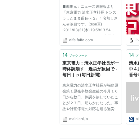
■編集元：ニュース速報板より
「東京電力 清水正孝社長 トンズ
ラしたまま辞任へ 2」 1 名無しさ
ん＠涙目です。(dion軍)
:2011/03/31(木) 19:58:13.54
ID:DQtTKWC60● ?2BP 東日本大
alfalfalfa.com
li
震災：福島第１原発事故 東電・
清水社長、辞任へ (ソース元 原
文まま) 東京電力は３０日、清水
14
14
ブックマーク
ブ
正孝社長（６６）が２９日夜に体
東京電力：清水正孝社長が一
清水
調を崩して...
時体調崩す 過労が原因で -
中４
毎日ｊｐ(毎日新聞)
番号
を「
東京電力の清水正孝社長が福島原
間宮
発第１原発事故発生後の今月１６
日から数日、体調を崩していたこ
とが２７日、明らかになった。事
故や計画停電の対応を巡る過労が
原因という。現在は回復して職務
mainichi.jp
bl
に復帰しており、東電は「対策本
部は離れたが、本店内で情報収集
し、指示を出していた」（広報
部）と説明している。 東電は地...