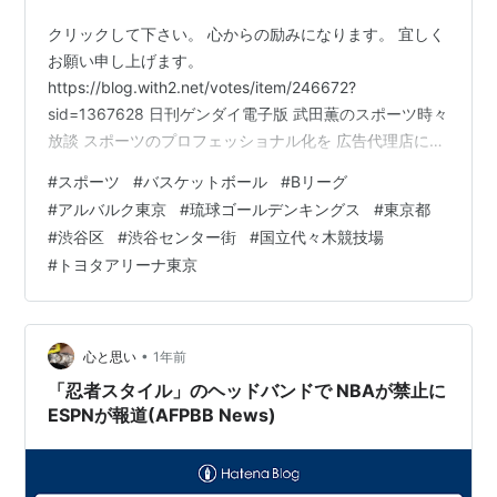
クリックして下さい。 心からの励みになります。 宜しく
お願い申し上げます。
https://blog.with2.net/votes/item/246672?
sid=1367628 日刊ゲンダイ電子版 武田薫のスポーツ時々
放談 スポーツのプロフェッショナル化を 広告代理店に委
ねた競技団体と 新聞社の変わらぬアマチュア体質
#
スポーツ
#
バスケットボール
#
Bリーグ
https://www.nikkan-
#
アルバルク東京
#
琉球ゴールデンキングス
#
東京都
gendai.com/articles/view/sports/336280 千葉テレビ放
#
渋谷区
#
渋谷センター街
#
国立代々木競技場
送(CTC) バスケットボールBリーグ・２部東地区 アルテ
#
トヨタアリーナ東京
ィーリ千葉 「Bリーグプレミア」への 参入を目指して
2028年を目途に千葉市美浜区に 新…
•
心と思い
1年前
「忍者スタイル」のヘッドバンドで NBAが禁止に
ESPNが報道(AFPBB News)