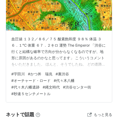
血圧値 １３２／８６／７５ 酸素飽和度 ９８％ 体温 ３
６．１℃ 体重 ６７．２キロ 運勢 The Emperor 「渋谷に
行くと結構な確率で方向が分からなくなるのですが、地
形に原因があるのかなと思ってます」 こういうコメント
をいただきました。 ほんと、そうでしたね。 どの道路も
碁盤目ではなく、東西南北も無視され、ほとんどの道が
#
宇田川
#
かつ丼 瑞兆
#
裏渋谷
微妙にカーブし、非定型な交差点もたくさんある。 谷底
#
オーチャード・ロード
#
代々木八幡
へ向かって進入するＪＲや井の頭線、さらには地下鉄の
#
代々木八幡遺跡
#
縄文時代
#
渋谷センター街
銀座線までが地上の高架を走るため、駅どうしの高さが
#
秒速５センチメートル
そろわず、乗り換えはとても複雑です。 現在も続く大規
模再開発により、地下３階には東急田園都市線＋東京メ
トロ半蔵門線の渋…
ネットで話題
もっと見る