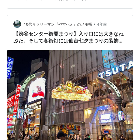
めてくれそうなもの、面白そうなものにわらわらと群が
る。そして「何もねえじゃねえか！」という経験を２,３
回やり「私がバカでした」と知った後に、大人になるの
•
だ。(まあ一生群がってるひともいるけどね) 南青山、赤
40代サラリーマン『やすべえ』のメモ帳
4年前
坂、南渋谷、中目黒で働く年月もありもう本当に渋谷に
【渋谷センター街夏まつり】入り口には大きなね
は世話になった。坂が多い。チャリ…
ぶた。そして各街灯には仙台七夕まつりの装飾が
飾られ、夏気分も加速する事間違いなし。