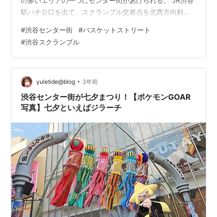
の多いエリアの一つにセンター街があげられる。 JR渋谷
駅ハチ公口を出て、スクランブル交差点を北西方向斜め
に渡ったところから250mほど続くセンター街のメイン通
#
渋谷センター街
#
バスケットストリート
りは「バスケットボールストリート」と名付けられた。
#
渋谷スクランブル
ところが2011年に名付けられたらしいのだが、この呼称
は13年近く経った今でもほとんど定着していないように
見受けられる。 渋谷には他に意図的に名付けられた通り
や坂…
•
yuletide@blog
3年前
渋谷センター街が七夕まつり！【ポケモンGOAR
写真】七夕といえばジラーチ