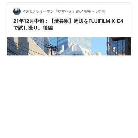
出にくいと思ったのでモノクロ（白黒）フィルムを持っ
ていくこ…
•
40代サラリーマン『やすべえ』のメモ帳
5年前
21年12月中旬：【渋谷駅】周辺をFUJIFILM X-E4
で試し撮り。後編
おはようございます。こんにちは。こんばんは。40代サ
ラリーマンのやすべえです。 今回は、中二日も空いてし