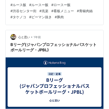
のルース炒飯とは、シンプルな卵チャーハンの上に、細
#
ルース飯
#
ルースー飯
#
ロースー飯
切りの豚肉とタケノコを、甘辛い醤油ベースの中華餡を
#
渋谷センター街
#
兆楽
#
看板メニュー
#
青椒肉絲
絡めた、ボリューム満点の餡かけチャーハンだった。ル
#
タケノコ
#
ピーマン抜き
#
豚肉
ースとはロースと同意語で、青椒肉絲（チンジャオロー
ス）のピーマンを抜いてタケノコを多めにする感じだ。
ＳＢ食品からレトルトも出ている。 これは美味しそうだ
と思えば、自称餡かけ王子の腕がなる。まず炒飯を…
•
心と思い
1年前
Bリーグ(ジャパンプロフェッショナルバスケット
ボールリーグ・JPBL)