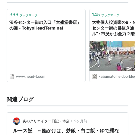
366
145
ブックマーク
ブックマーク
渋谷センター街の入口「大盛堂書店」
大物個人投資家のB・
の謎 - TokyoHeadTerminal
センター街の目抜き通
ル” : 市況かぶ全力２
www.head-t.com
kabumatome.doorblog
関連ブログ
•
炎のクリエイター日記・本店
2ヶ月前
ルース飯 ～餡かけは、炒飯・白ご飯・ゆで麺な