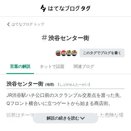
はてなブログ トップ
渋谷センター街
このタグでブログを書く
言葉の解説
ネットで話題
関連ブログ
渋谷センター街
(
地理
)
【
しぶやせんたーがい
】
JR渋谷駅ハチ公口前のスクランブル交差点を渡った先、
Qフロント
横合いに立つゲートから始まる商店街。
以前はチーマーと呼ばれる若者らがたむろした危険な場
解説の続きを読む
所であったが、90年代半ば以降、
ギャル
や
ギャルオ
、