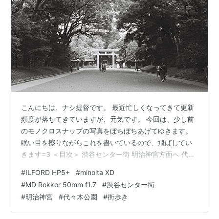
こんにちは、ナシ提督です。 最近忙しくなってきて更新
頻度が落ちてきていますが、元気です。 今回は、少し前
のモノクロスナップの写真をぼちぼちあげてゆきます。
眠い目を擦りながらこれを書いているので、飛ばしてい
きます=3 ＜目次＞ 渋谷センター街 明治神宮方面へ 代々
木公園 明治神宮 渋谷センター街 4月17日、予備校で予定
#
ILFORD HP5+
#
minolta XD
を終えた梨は、ちょっと前に手に入れたミノルタXDの試
#
MD Rokkor 50mm f1.7
#
渋谷センター街
験運用がてら、渋谷にスナップに行くことにしました。
#
明治神宮
#
代々木公園
#
街歩き
使用レンズは、ミノルタXDを買うときについてきた、
MC ROKKOR-PF 50mm f1.7。 この日は曇っていて色が