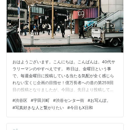
おはようございます。こんにちは。こんばんは。40代サ
ラリーマンのやすべえです。 昨日は、金曜日という事
で、毎週金曜日に投稿している当たる気配が全く感じら
れない宝くじ企画の目指せ！億万長者への道の第259回
目の投稿となりましたが、今回は、先日より投稿してい
る23年1月中旬：渋谷駅周辺をお写んぽ。の話が、其の
#
渋谷区
#
宇田川町
#
渋谷センター街
#
お写んぽ。
「さん」と途中となっていますので、その続きについて
#
写真好きな人と繋がりたい
#
今日もX日和
書いていきたいと思います。 因みに、先日より投稿して
いる記事のリンクを以下に貼らせていただきます。気に
なる方は、少し寄り道してみてください。