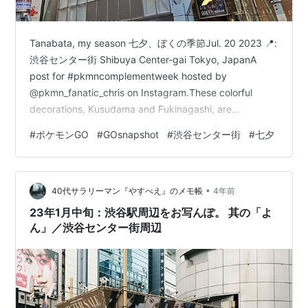
Tanabata, my season 七夕、ぼくの季節Jul. 20 2023 📍:
渋谷センター街 Shibuya Center-gai Tokyo, JapanA
post for #pkmncomplementweek hosted by
@pkmn_fanatic_chris on Instagram.These colorful
decorations, Kusudama and Fukinagashi, are
displayed to celebrate the Japanese star festival
#
ポケモンGO
#
GOsnapshot
#
渋谷センター街
#
七夕
Tanabata. Jirachi is a Pokémon that…
•
40代サラリーマン『やすべえ』のメモ帳
4年前
23年1月中旬：渋谷駅周辺をお写んぽ。 其の「よ
ん」／渋谷センター街周辺