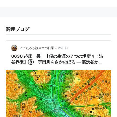
マンバ
に
センターGUY
等、最新の流行に敏感な10代や
20代（元気な30代もいるらしい）の情報発信源となっ
ている。
egg等の人気のギャル雑誌やテレビの撮影場所としても
関連ブログ
よく使われる。
•
にこたろう読書室の日乗
25日前
0630 起床 曇 【僕の生涯の７つの場所４：渋
谷界隈】⑧ 宇田川をさかのぼる ― 裏渋谷から
縄文の丘へ