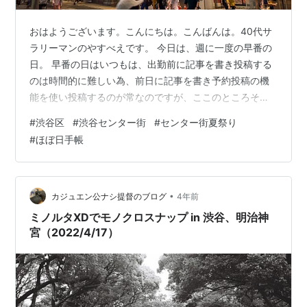
おはようございます。こんにちは。こんばんは。40代サ
ラリーマンのやすべえです。 今日は、週に一度の早番の
日。 早番の日はいつもは、出勤前に記事を書き投稿する
のは時間的に難しい為、前日に記事を書き予約投稿の機
能を使い投稿するのが常なのですが、ここのところそれ
なりに忙しく出来なかった為、このタイミングでの投稿
#
渋谷区
#
渋谷センター街
#
センター街夏祭り
となってしまいました。 早番と言って定時で上がれたわ
#
ほぼ日手帳
けではなく1時間ほど残業して退社。 少し時間があったの
で、数日前にはてなブログでほぼ日手帳の記事を読み気
になっていたので、帰宅途中に渋谷ロフトに立ち寄って
みました。 考えてみれば容易に分かることなのですが、
•
カジュエン公ナシ提督のブログ
4年前
7月中旬というタイミングもあり、スケ…
ミノルタXDでモノクロスナップ in 渋谷、明治神
宮（2022/4/17）