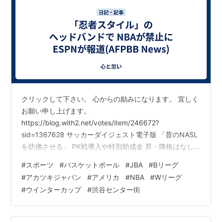
クリックして下さい。 心からの励みになります。 宜しく
お願い申し上げます。
https://blog.with2.net/votes/item/246672?
sid=1367628 サッカーダイジェスト電子版 「昔のNASL
を彷彿させる」 PK戦導入や特別助成金 昇・降格はなし
“Jリーグ百年構想リーグ”に イギリス籍記者が興味津々
#
スポーツ
#
バスケットボール
#
JBA
#
Bリーグ
「あまり賛同出来ないのは…」
#
アカツキジャパン
#
アメリカ
#
NBA
#
Wリーグ
www.soccerdigestweb.com ザ・ダイジェスト FIBAバス
#
ウインターカップ
#
渋谷センター街
ケットボールアジアカップ 54年ぶりの優勝なるか！？
アカツキジャパンの激戦を 「ABEMA」が無料生中継を決
定！ thedigestweb.com バスケ…