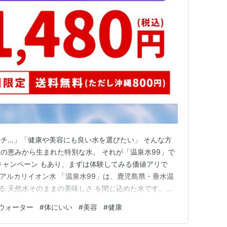
チ…」「健康や美容にも良い水を選びたい」 そんな方
の恵みから生まれた特別な水。 それが「温泉水99」で
キャンペーン もあり、まずは体験してみる価値アリで
然のアルカリイオン水 「温泉水99」は、鹿児島県・垂水温
出る 天然水そのままの美味しさ を閉じ込めた水です。火
ミネラルをたっぷり含み、pH9.5〜9.9 の高アルカリ
ウォーター
#
体にいい
#
美容
#
健康
っています。 ✔ 世界トップクラスのアルカリ性✔ 口当た