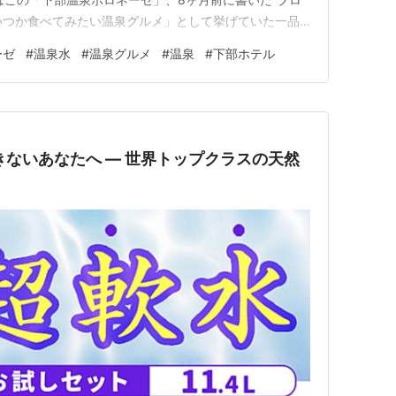
「いつか食べてみたい温泉グルメ」として挙げていた一品
memashita.com 「温泉水で茹でる打ち立てパスタはモチ
ーゼ
#
温泉水
#
温泉グルメ
#
温泉
#
下部ホテル
いていましたが、気づけば今、私はその下部温泉の地に立
…
きないあなたへ ― 世界トップクラスの天然
」