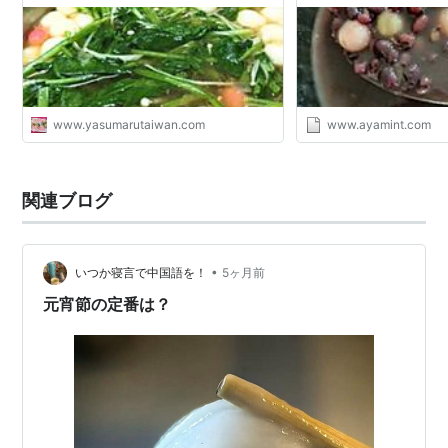
www.yasumarutaiwan.com
www.ayamint.com
関連ブログ
•
いつか寝言で中国語を！
5ヶ月前
元宵節の定番は？