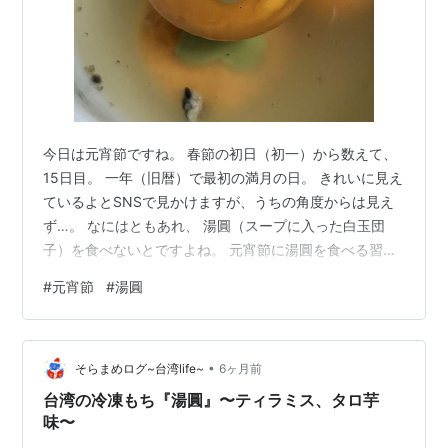
今日は元宵節ですね。 春節の初日（初一）から数えて、
15日目。 一年（旧暦）で最初の満月の日。 きれいに見え
ているよとSNSで見かけますが、うちの角度からは見え
ず…。 なにはともあれ、 湯圓（スープに入った白玉団
子）を食べないとですよね。 元宵節に湯圓を食べる習慣
は、宋代から始まったそうで、もち米の白い丸が、そら
#
元宵節
#
湯圓
に浮かぶ欠けることのない満月に通じると考えられたの
だとか。 そして、元宵節は家族団らんの日でもあり、湯
圓【tāngyuán】と団円【tuányuán】で発音が通じるから
•
とか。 今年は、縁起を担いで柿の形をした湯圓を注文し
そらまめログ~台湾life~
6ヶ月前
てみました。 一口サイズで、中は黒ゴマ餡入りです。 柿
台湾の冷凍もち『湯圓』〜ティラミス、タロ芋
柿如意【sh…
味〜