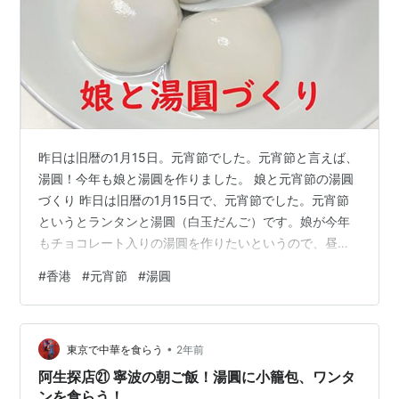
昨日は旧暦の1月15日。元宵節でした。元宵節と言えば、
湯圓！今年も娘と湯圓を作りました。 娘と元宵節の湯圓
づくり 昨日は旧暦の1月15日で、元宵節でした。元宵節
というとランタンと湯圓（白玉だんご）です。娘が今年
もチョコレート入りの湯圓を作りたいというので、昼間
にスーパーに行き、糯米粉（白玉粉）とチョコレートを
#
香港
#
元宵節
#
湯圓
買いました。 娘と元宵節の湯圓づくり 家の近くのスーパ
ーに行ったら、なんと糯米粉（白玉粉）が売り切れで、
別のスーパーに行きました。見つけた！！と思って手に
•
取ろうとしたら、お店のおばちゃんが「ちょうど入荷し
東京で中華を食らう
2年前
たばかりで、今並べたところよ！」と教えてくれまし
阿生探店㉑ 寧波の朝ご飯！湯圓に小籠包、ワンタ
た。どうやら袋から粉がちょっと漏れてい…
ンを食らう！