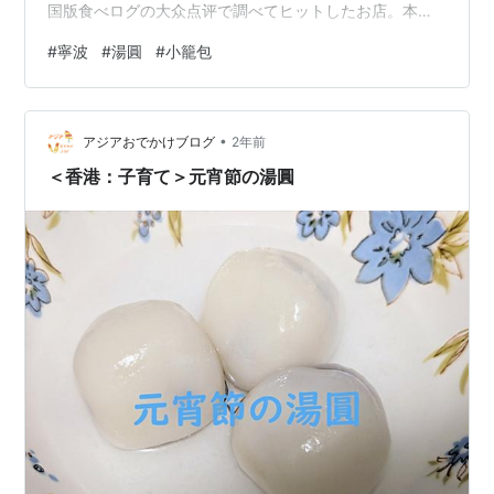
国版食べログの大众点评で調べてヒットしたお店。本当
は前日に食べに行こうとしていたのだが時間の都合で行
#
寧波
#
湯圓
#
小籠包
けなかったので翌日の朝ご飯に。 お店の紹介は歴史ある
ような書きっぷりをしていたけど、店自体はショッピン
グモールの中にあってきれいだった。 店内は天井が低め
•
の2階建てになっていて意外と席数がある。 メニューは
アジアおでかけブログ
2年前
QRコードを読み取ってスマホから注文。友人と一緒に小
＜香港：子育て＞元宵節の湯圓
籠包、ワンタンなども一緒に頼んだ。江南…