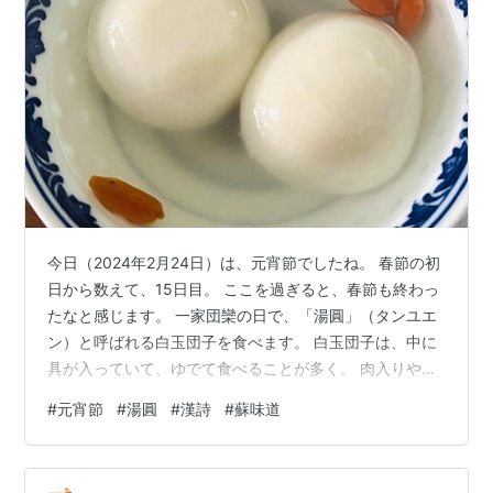
今日（2024年2月24日）は、元宵節でしたね。 春節の初
日から数えて、15日目。 ここを過ぎると、春節も終わっ
たなと感じます。 一家団欒の日で、「湯圓」（タンユエ
ン）と呼ばれる白玉団子を食べます。 白玉団子は、中に
具が入っていて、ゆでて食べることが多く。 肉入りや、
黒ゴマ入りなどがメジャーですね。 私は今年はピーナッ
#
元宵節
#
湯圓
#
漢詩
#
蘇味道
ツだれ入りにしました。 今日も花火が外ではにぎやかで
した。この雰囲気も、今日でひとまず終わりだなあと。
古文島から、元宵節の漢詩が送られてきました。 「正月