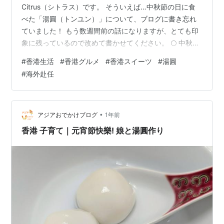
Citrus（シトラス）です。 そういえば…中秋節の日に食
べた「湯圓（トンユン）」について、ブログに書き忘れ
ていました！ もう数週間前の話になりますが、とても印
象に残っているので改めて書かせてください。 🌕 中秋節
と家族団欒 中秋節は以前も少しご紹介したとおり、秋の
#
香港生活
#
香港グルメ
#
香港スイーツ
#
湯圓
収穫を祝う日であり、中国では「団欒節」とも呼ばれて
#
海外赴任
います。 家族が集まり、満月を眺めながら団らんを楽し
む大切な日。香港でも街中が華やかになり、家族や友人
と過ごす特別な時間が大切にされています。 🍡 湯圓と
は？ そんな家族団欒の場でよく食べられるのが「湯圓」
•
アジアおでかけブログ
1年前
（トン…
香港 子育て｜元宵節快樂! 娘と湯圓作り