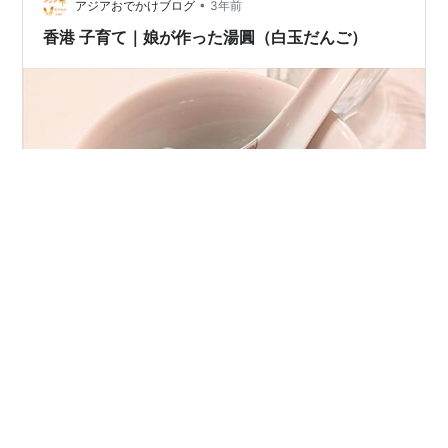
•
十五夜」 唐代の蘇味道の詩です。 （いつも見るたびに、
アジアおでかけブログ
3年前
いいお名前だなあと） 火樹銀花合、星橋鉄鎖開 暗塵随馬
香港 子育て｜娘が作った湯圓（白玉だんご）
去、明月逐人来 …
娘が学校で作ったというピンクの湯圓●おいしくいただ
きました。 娘が作った湯圓 先日、学校から帰ってきた娘