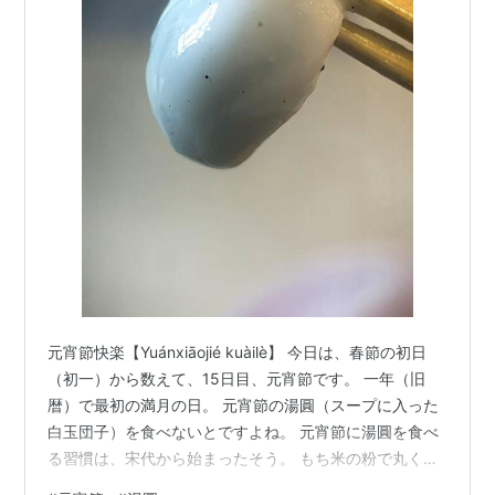
元宵節快楽【Yuánxiāojié kuàilè】 今日は、春節の初日
（初一）から数えて、15日目、元宵節です。 一年（旧
暦）で最初の満月の日。 元宵節の湯圓（スープに入った
白玉団子）を食べないとですよね。 元宵節に湯圓を食べ
る習慣は、宋代から始まったそう。 もち米の粉で丸くこ
ねて球体に作られた湯圓は、満月のような形をしてい