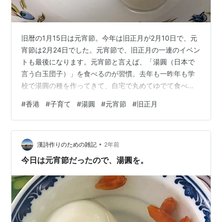
旧暦の1月15日は元宵節。今年は旧正月が2月10日で、元
宵節は2月24日でした。元宵節で、旧正月の一連のイベン
トも最後になります。元宵節と言えば、「湯圓（日本で
言う白玉団子）」を食べるのが習慣。去年も一昨年も学
校で湯圓の種を作ってきて、自宅で丸めてゆでて食べた
ことがありました。今年は娘（6歳）が自分で家で湯圓を
#
香港
#
子育て
#
湯圓
#
元宵節
#
旧正月
作ってみたいというので、自宅で作ってみることにしま
した。 元宵節の湯圓 娘、かなりやる気で、何か黙々と書
いていると思ったら… 元宵節の湯圓 レシピを書いてくれ
•
ていました🤭スペルミスがありますが、学校でも特に指
漢詩作りのための雑記
2年前
摘をしないので、うちでもスペルが違うとかなるべく指
今日は元宵節だったので、湯圓を。
摘しないようにしています。ただ…