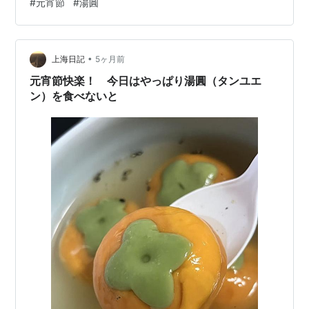
#
元宵節
#
湯圓
て、元宵節の「一年で最初の満月の夜」という天象に呼
応するんですね。 古代の人々は「円」を宇宙で最も完璧
な形と考え——始まりも終わりもなく、円満で欠けると
•
ころがないもの——と考えていたのだとか。 そして、元
上海日記
5ヶ月前
宵節は家族団らんの日でもあり、湯圓【tāngyuán】と団
元宵節快楽！ 今日はやっぱり湯圓（タンユエ
円【tuán…
ン）を食べないと