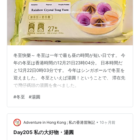
冬至快樂～ 冬至は一年で最も昼の時間が短い日です。 今
年の冬至は香港時間の12月21日23時04分。 日本時間だ
と12月22日0時03分です。 今年はシンガポールで冬至を
迎えました。 冬至といえば湯圓！ということで、 滞在先
で灣仔碼頭の湯圓を食べました。
#
冬至
#
湯圓
•
Adventure in Hong Kong ; 私の香港冒険記
10ヶ月前
Day205 私の大好物・湯圓