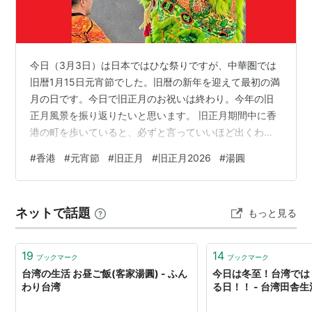
今日（3月3日）は日本ではひな祭りですが、中華圏では
旧暦1月15日元宵節でした。旧暦の新年を迎えて最初の満
月の日です。今日で旧正月のお祝いは終わり。今年の旧
正月風景を振り返りたいと思います。 旧正月期間中に香
港の町を歩いていると、必ずと言っていいほど出くわす
のが、舞獅です。日本でいう獅子舞ですね。今年もモー
#
香港
#
元宵節
#
旧正月
#
旧正月2026
#
湯圓
ルに行った際に遭遇しました。 獅子がお店の中を闊歩す
る様子がシュールで好き。ついつい見に行っちゃいま
す。 黄色い獅子はかなり元気で、インフォメーションカ
ネットで話題
もっと見る
ウンターのお姉さんが引き気味でした🤣そしてものすご
い勢いで走り去っていきました😲 今年も緑、黄、オレン
ジ、赤、と色々な色の獅子を見ましたが、…
19
14
ブックマーク
ブックマーク
台湾の生活 お昼ご飯(客家湯圓) - ふん
今日は冬至！台湾では
わり台湾
る日！！ - 台湾田舎生活