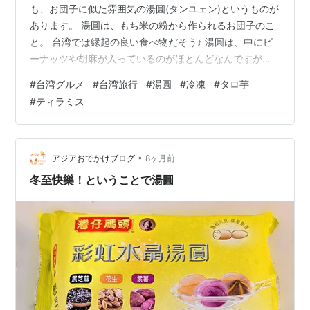
も、お団子に似た雰囲気の湯圓(タンユェン)というものが
あります。 湯圓は、もち米の粉から作られるお団子のこ
と。 台湾では縁起の良い食べ物だそう♪ 湯圓は、中にピ
ーナッツや胡麻が入っているのがほとんどなんですが、
個人的にあまり好きではなく…。 今回、この湯圓に『テ
#
台湾グルメ
#
台湾旅行
#
湯圓
#
冷凍
#
タロ芋
ィラミス味』と『タロ芋味』が新しく出たので、試しに
#
ティラミス
食べてみました！ スーパーやコンビニで購入できます。
10個入り 72元(360円) 上がティラミス味、下がタロ芋味
さてさて。タロ芋と言えば、過去に記事をあげています
が、何度も美味しくないと評価しています。 いや、タロ
•
アジアおでかけブログ
8ヶ月前
芋は好きなんですよ…
冬至快樂！ということで湯圓