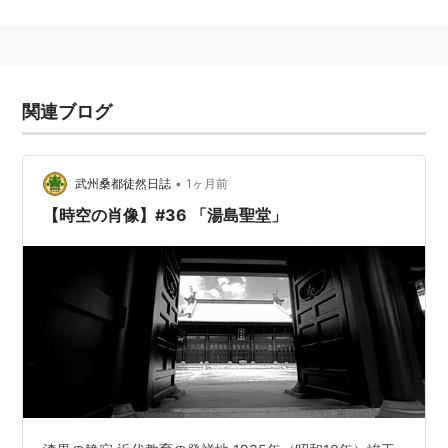
関連ブログ
•
武州桑都徒然日誌
1ヶ月前
【時空の肖像】#36 「湯島聖堂」