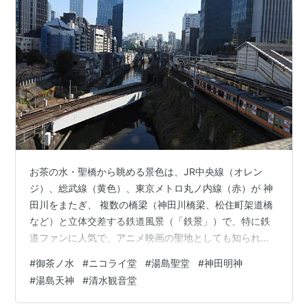
お茶の水・聖橋から眺める景色は、JR中央線（オレン
ジ）、総武線（黄色）、東京メトロ丸ノ内線（赤）が 神
田川をまたぎ、 複数の橋梁（神田川橋梁、松住町架道橋
など）と立体交差する鉄道風景（「鉄景」）で、特に鉄
道ファンに人気で、アニメ映画の聖地としても知られる
絶景スポットです。 ニコライ堂は、日本ハリストス正教
#
御茶ノ水
#
ニコライ堂
#
湯島聖堂
#
神田明神
会の首座主教座聖堂（総本山）です。正式名称は東京復
#
湯島天神
#
清水観音堂
活大聖堂。 ニコライ堂(東京復活大聖堂) 国の重要文化財
日本の重要文化財は、ほとんどが木造で、煉瓦造の重要