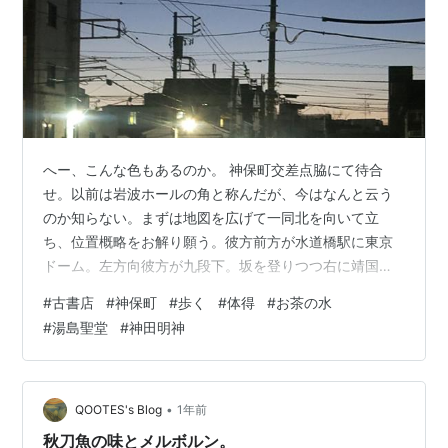
へー、こんな色もあるのか。 神保町交差点脇にて待合
せ。以前は岩波ホールの角と称んだが、今はなんと云う
のか知らない。まずは地図を広げて一同北を向いて立
ち、位置概略をお解り願う。彼方前方が水道橋駅に東京
ドーム。左方向彼方が九段下。坂を登りつつ右に靖国神
社で左に日本武道館。市ヶ谷駅に突当る。反対右方向は
#
古書店
#
神保町
#
歩く
#
体得
#
お茶の水
駿河台下交差点で、長らく改築中だった三省堂本店が来
#
湯島聖堂
#
神田明神
年改築お披露目。まだまだ行くと秋葉原や神田方面。背
後を振返った彼方は竹橋方面で、皇居に突当る。お濠手
前の左が毎日新聞社で右が日本近代美術館。 今立つここ
を座標面の原点と考えて、第一から第四象限まで四方に
•
QOOTES's Blog
1年前
古書店はある。 神保町古書店街を知りたいとおっしゃ…
秋刀魚の味とメルボルン。