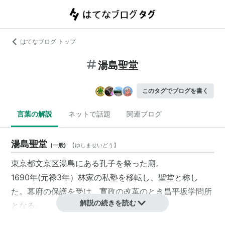
はてなブログ トップ
湯島聖堂
このタグでブログを書く
言葉の解説
ネットで話題
関連ブログ
湯島聖堂
(
一般
)
【
ゆしませいどう
】
東京都文京区湯島にある孔子を祭った廟。
1690年(元禄3年）林家の私塾を移転し、聖堂と称し
た。幕府の保護を受け、寛政の改革のとき昌平坂学問所
解説の続きを読む
となる。