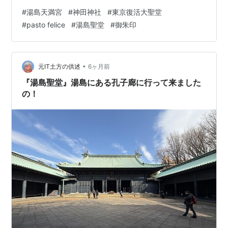
で、感謝を込めてお返ししました。 あんなに受験時もノ
#
湯島天満宮
#
神田神社
#
東京復活大聖堂
ー勉だった息子が 高校生になってから、自分で勉強に取
#
pasto felice
#
湯島聖堂
#
御朱印
り組み 成果が出ていました👏 おかげ様です😌 御朱印 時
間 ：8時30分～17時30分 形態 ：直書き可 （今の時期は
書置きのみ） 初穂料：500円 せっかくなので、もう少し
足をのばします。 その前に湯島天満宮の正面から、歩い
•
元IT土方の供述
6ヶ月前
て5分ほ…
『湯島聖堂』湯島にある孔子廊に行って来ました
の！