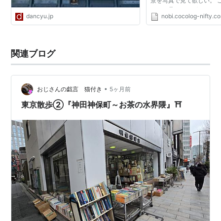
景を写真で見て欲しい。 
アルに見たければ、チャン
dancyu.jp
nobi.cocolog-nifty.c
茶の水駅からすぐの湯島
い。 この光景、日...
関連ブログ
•
おじさんの戯言 猫付き
5ヶ月前
東京散歩②『神田神保町～お茶の水界隈』⛩️