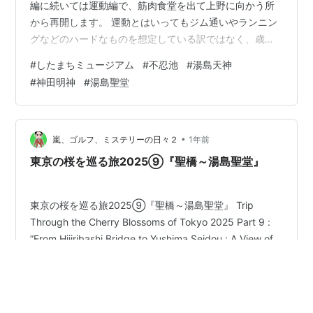
編に続いては運動編で、筋肉食堂を出て上野に向かう所
から再開します。 運動とはいってもジム通いやランニン
グなどのハードなものを想定している訳ではなく、歳相
応に観光を兼ねての街歩きあたりが中心となるでしょう
#
したまちミュージアム
#
不忍池
#
湯島天神
し、この日も上野公園にある「したまちミュージアム」
#
神田明神
#
湯島聖堂
を見学して、その後周辺を歩いて来る積りでした。筋肉
食堂を出て有楽町までは銀座ファイブなどのショッピン
グモールを通り抜けて行ったのですが、銀座ファイブは
客層も高齢者が多く、少し時間が止まっているような感
•
嵐、ゴルフ、ミステリーの日々２
1年前
じを受けます。有楽町が近付いて来ると徐々に若者の…
東京の桜を巡る旅2025⑨『聖橋～湯島聖堂』