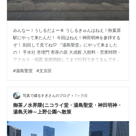
みんなー！うしるだよー☆ うしるきゅんはねえ！秋葉原
駅にやって来たんだ！ 今回はねえ！神田明神を参拝する
ぞ！ 刮目して見てね♡ 『湯島聖堂』にやって来ました
の！ 手水社 杏壇門 宥座の器 大成殿 入館料・営業時間・
アクセス・地図 道路閉鎖してまで行列できてるんですけ
ど・・・ これに並ぶんですか？ ちょっ！社畜がこんなに
#
湯島聖堂
#
文京区
いっぱい！？ これ絶対参拝し終えるに半日かかるやつだ
よね？明治神宮の比じゃないんだけど！！ やだやだこん
な寒空の中並ばされて！ ITクソ土方時代に、休み返上し
•
て並んで参拝させられたことあるけど、全然願い事なん
写真で綴るすぎさんのブログ
7ヶ月前
て叶わないのに！ 休み返上して神田明神に並ばせるよう
御茶ノ水界隈(ニコライ堂・湯島聖堂・神田明神・
なブラック企業が潰れ…
湯島天神～上野公園へ散策