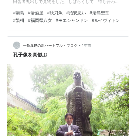
田舎者丸出しで見物をした。しばらくして、待ち合わせ
場所に戻ると友人がいたので湯島の中心にいざ潜入。裏
#
湯島
#
居酒屋
#
秋刀魚
#
治安悪い
#
湯島聖堂
通りに入ってしばらく行くと友人が予約しておいてくれ
#
繁枡
#
福岡県八女
#
モエシャンドン
#
ルイヴィトン
たお店に着いた。 田舎の子なので(笑)、湯島と言うと湯
島天神の神聖なイメージだったが、20年弱前に東京に住
み始めてみたら、猥雑な町のイメージの方が強いよう
で、ギャップに驚いたことがある。 15年以上前にも湯島
•
一条真也の新ハートフル・ブログ
1年前
のごちゃごちゃした裏通りに一度行ってみ…
孔子像を真似ぶ