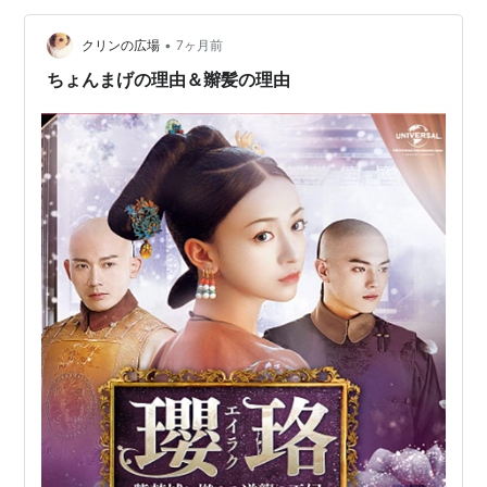
文化財のうち東京復活大聖堂は最古級です。ロシア人、
シュチュールボフの基本設計、イギリス人のジョサイ
•
クリンの広場
7ヶ月前
ア・コンドルの監督設計、長野泰輔の工事…
ちょんまげの理由＆辮髪の理由