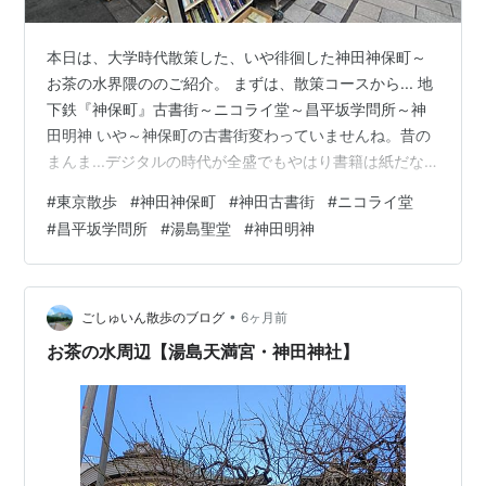
本日は、大学時代散策した、いや徘徊した神田神保町～
お茶の水界隈ののご紹介。 まずは、散策コースから... 地
下鉄『神保町』古書街～ニコライ堂～昌平坂学問所～神
田明神 いや～神保町の古書街変わっていませんね。昔の
まんま...デジタルの時代が全盛でもやはり書籍は紙だな
ぁと実感します。また、あの古書街の独特な匂い...懐か
#
東京散歩
#
神田神保町
#
神田古書街
#
ニコライ堂
しい気持ちで一杯になりました。マニアックな人たちが
#
昌平坂学問所
#
湯島聖堂
#
神田明神
目当ての本を求めて、店主に尋ねている様子を見て、な
ぜかほっこりとした気分です。 大学時代に古書街に通っ
た時、白山通りの脇道にあった『サブちゃん』の半ちゃ
んラーメン（ラーメンとチャーハン半分のメニューの発
•
ごしゅいん散歩のブログ
6ヶ月前
祥と言われています）を必ず食べ…
お茶の水周辺【湯島天満宮・神田神社】