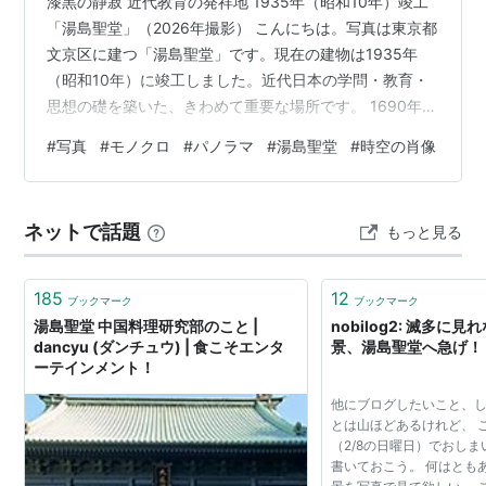
漆黒の静寂 近代教育の発祥地 1935年（昭和10年）竣工
「湯島聖堂」（2026年撮影） こんにちは。写真は東京都
文京区に建つ「湯島聖堂」です。現在の建物は1935年
（昭和10年）に竣工しました。近代日本の学問・教育・
思想の礎を築いた、きわめて重要な場所です。 1690年
（元禄3年）、徳川綱吉が儒学振興のために創建した事が
#
写真
#
モノクロ
#
パノラマ
#
湯島聖堂
#
時空の肖像
始まりです。「学問と道徳によって社会を正し、国家を
安定させたい」という強い願いが込められていたといい
ます。1797年（寛政9年）には幕府直轄の最高学府「昌
ネットで話題
もっと見る
平坂学問所」が開設され、全国の藩校の模範となる役割
を果たしました。 1871年（明治4年）に昌平坂学問所が
廃止された後は…
185
12
ブックマーク
ブックマーク
湯島聖堂 中国料理研究部のこと |
nobilog2: 滅多に
dancyu (ダンチュウ) | 食こそエンタ
景、湯島聖堂へ急げ！
ーテインメント！
他にブログしたいこと、
とは山ほどあるけれど、 
（2/8の日曜日）でおし
書いておこう。 何はとも