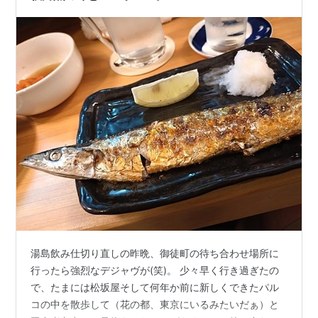
湯島飲み仕切り直しの昨晩、御徒町の待ち合わせ場所に
行ったら強烈なデジャヴが(笑)。 少々早く行き過ぎたの
で、たまには松坂屋そして何年か前に新しくできたパル
コの中を散歩して（花の都、東京にいるみたいだぁ）と