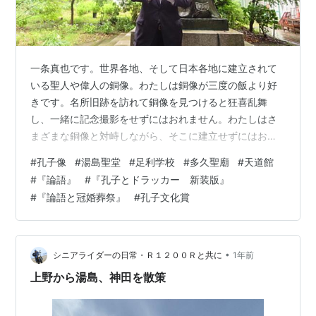
一条真也です。世界各地、そして日本各地に建立されて
いる聖人や偉人の銅像。わたしは銅像が三度の飯より好
きです。名所旧跡を訪れて銅像を見つけると狂喜乱舞
し、一緒に記念撮影をせずにはおれません。わたしはさ
まざまな銅像と対峙しながら、そこに建立せずにはおら
れなかった先人を慕う人々の熱い想いを感じてしまいま
#
孔子像
#
湯島聖堂
#
足利学校
#
多久聖廟
#
天道館
す。 湯島聖堂の巨大孔子像 ブログ「銅像を真似ぶ」に書
#
『論語』
#
『孔子とドラッカー 新装版』
いたように、これからさまざまな銅像を紹介しながら、
#
『論語と冠婚葬祭』
#
孔子文化賞
先人から何を学ぶべきかを考えていきたいと思います。
最初にご紹介する銅像は孔子像です。数多くある孔子像
の中でも、東京湯島聖堂に建立されている巨大な孔子像
は、孔子をこよなく敬愛するわたしにとっては、たま…
•
シニアライダーの日常・Ｒ１２００Ｒと共に
1年前
上野から湯島、神田を散策