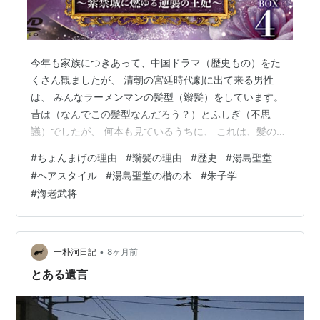
今年も家族につきあって、中国ドラマ（歴史もの）をた
くさん観ましたが、 清朝の宮廷時代劇に出て来る男性
は、 みんなラーメンマンの髪型（辮髪）をしています。
昔は（なんでこの髪型なんだろう？）とふしぎ（不思
議）でしたが、 何本も見ているうちに、 これは、髪の毛
が薄くなっていく年長者に対する敬意だ。 （※だからあ
#
ちょんまげの理由
#
辮髪の理由
#
歴史
#
湯島聖堂
えて、若いころから皆、あの髪型にしている） というこ
#
ヘアスタイル
#
湯島聖堂の楷の木
#
朱子学
とを確信しました。 すなわち！ 後頭部は帽子をかぶれば
#
海老武将
隠せるけれど、 生え際が後退してくると、なかなか隠し
ようがない。 だから、あらかじめ剃ってしまって、はげ
ているのか？そうでないのか？ わからないようにしてし
まう。 それが証拠に、 どの中…
•
一朴洞日記
8ヶ月前
とある遺言