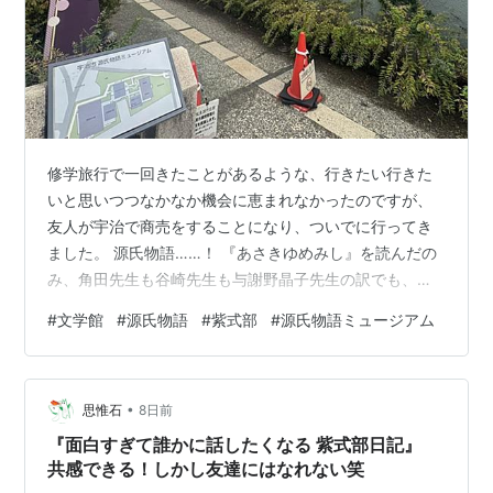
橋姫
椎が本
総角
早蕨
宿り木
修学旅行で一回きたことがあるような、行きたい行きた
東屋
いと思いつつなかなか機会に恵まれなかったのですが、
浮舟
友人が宇治で商売をすることになり、ついでに行ってき
蜻蛉
ました。 源氏物語……！ 『あさきゆめみし』を読んだの
手習
み、角田先生も谷崎先生も与謝野晶子先生の訳でも、も
ちろん瀬戸内先生のも、なかなか読み通せていない源氏
夢の浮橋
#
文学館
#
源氏物語
#
紫式部
#
源氏物語ミュージアム
物語。 映画は観ました！ 雷蔵の！ 石山寺にも行った
第１部 桐壺〜藤裏葉
し、ほかにも紫式部ゆかりの〜的場所に行ってるので準
備万端である。しかしタイミングがね……。 宇治十帖と
光源氏を主人公とし、その誕生から、幼年期・青年期・
•
いうことで宇治にあるのですが、源氏の世界観を展示で
思惟石
8日前
壮年期を描く。運命の紆余曲折を経ながら、光源氏が准
わかりやすく説明してくれてます。なので、ファンとし
『面白すぎて誰かに話したくなる 紫式部日記』
太上天皇に上り詰めるまでを、さまざまな女たちとの色
ては（ぼくまだ完読してないけど！）やはり行…
共感できる！しかし友達にはなれない笑
好みのさまを織り交ぜて綴る。