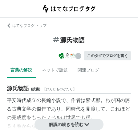
はてなブログ トップ
源氏物語
このタグでブログを書く
言葉の解説
ネットで話題
関連ブログ
源氏物語
(
読書
)
【
げんじものがたり
】
平安時代成立の長編小説で、作者は
紫式部
。わが国の誇
る古典文学の傑作であり、同時代を見渡して、これほど
の完成度をもったノベルは世界でも稀。
解説の続きを読む
５４巻からなる。構成は三部に分けられる。
が、その全てが紫式部のてによるものかは、諸説ある。