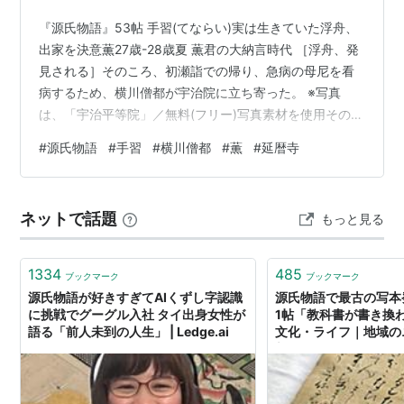
澪標
『源氏物語』53帖 手習(てならい)実は生きていた浮舟、
蓬生
出家を決意薫27歳-28歳夏 薫君の大納言時代 ［浮舟、発
関屋
見される］そのころ、初瀬詣での帰り、急病の母尼を看
絵合
病するため、横川僧都が宇治院に立ち寄った。 ※写真
は、「宇治平等院」／無料(フリー)写真素材を使用その
松風
後、弟子の阿闍梨が院の森かげで倒れている浮舟を発見
薄雲
#
源氏物語
#
手習
#
横川僧都
#
薫
#
延暦寺
した。 ※写真は、「水しぶきをあげる宇治川の流れ」／
朝顔
無料(フリー)写真素材を使用 ［浮舟、小野に移る］浮舟
乙女
は僧都たちにつれられて小野に移った。(小野は現在の京
ネットで話題
もっと見る
玉鬘
都・大原あたり、比叡山の西の麓。)妹尼はなき娘の生ま
れ変わりと思って、浮舟の世話をした。 ［浮舟の出家］
初音
浮舟は、尼たちの不在中…
1334
485
胡蝶
ブックマーク
ブックマーク
源氏物語が好きすぎてAIくずし字認識
源氏物語で最古の写本
蛍
に挑戦でグーグル入社 タイ出身女性が
1帖「教科書が書き換
常夏
語る「前人未到の人生」 | Ledge.ai
文化・ライフ｜地域の
新聞
篝火
野分