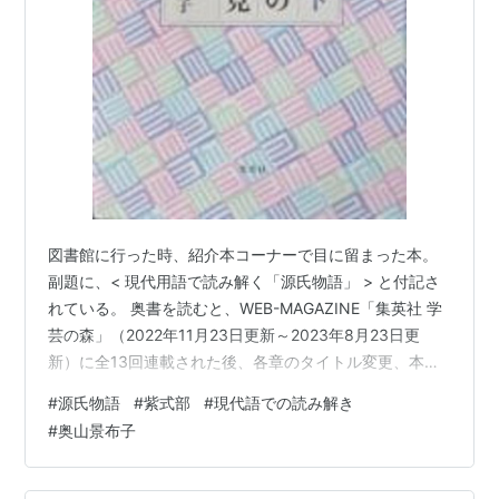
図書館に行った時、紹介本コーナーで目に留まった本。
副題に、< 現代用語で読み解く「源氏物語」 > と付記さ
れている。 奥書を読むと、WEB-MAGAZINE「集英社 学
芸の森」（2022年11月23日更新～2023年8月23日更
新）に全13回連載された後、各章のタイトル変更、本文
の加筆・修正を経て、単行本が、2023年9月に刊行され
#
源氏物語
#
紫式部
#
現代語での読み解き
た。単行本で読んだ。 調べてみると、2026年6月に文庫
#
奥山景布子
本が刊行されたところである。尚、文庫化にあたり、書
名は『紫式部紫式部の生活と意見 現代語で読む「源氏物
語」』に改題されている。 小説家としての著者の本は過