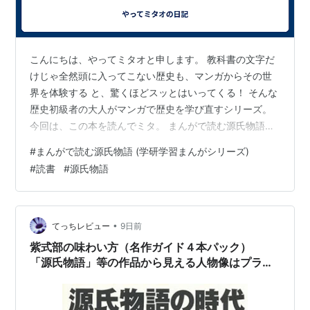
こんにちは、やってミタオと申します。 ​教科書の文字だ
けじゃ全然頭に入ってこない歴史も、マンガからその世
界を体験する と、驚くほどスッとはいってくる！ そんな
歴史初級者の大人がマンガで歴史を学び直すシリーズ。
今回は、この本を読んでミタ。 まんがで読む源氏物語
(学研学習まんがシリーズ) リンク ​これまで恋愛小説の類
#
まんがで読む源氏物語 (学研学習まんがシリーズ)
は苦手で避けていたんだが、以前からマンガで紫式部に
#
読書
#
源氏物語
興味を持ってしまい、ついに源氏物語を読んでみようと
決心したのだ。​ いやー、なかなか濃厚な恋愛小説です
な。 読み終わる頃には少しお腹いっぱいになったほど。
ただ、それだけ平安貴族たちの恋愛や人間関係が複雑だ
•
てっちレビュー
9日前
ったということなんだよね。…
紫式部の味わい方（名作ガイド４本パック）
「源氏物語」等の作品から見える人物像はプライ
ドが高くて真面目でクール 山上憶良に通じる人
生観も好きだ