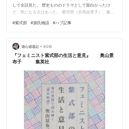
して全話見た。 歴史もののドラマとして面白かったけ
ど、気になる点はあった。 紫式部（吉高由里子）、藤原
道長（柄本佑）、清少納言（ファーストサマーウイカ）
#
紫式部
#
源氏物語
#
ハブ記事
のキャラクター設定だ。 www.youtube.com 大河ドラマ
光る君へ 完全版 第一集 DVD BOX [DVD] 吉高由里子
Amazon 「光る君へ」では、紫式部は「おっとりとして
•
控えめな才女」、清少納言は「勝ち気で出しゃばりな才
遊心逍遥記
9日前
女」というキャラクターとして対比された。 …
『フェミニスト紫式部の生活と意見』 奥山景
布子 集英社