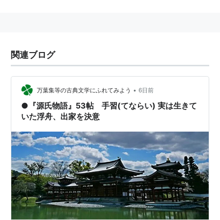
また、宇治を舞台とした最後の１０巻を特に「宇治十
帖」と呼ぶ。
桐壷
関連ブログ
帚木
空蝉
夕顔
•
万葉集等の古典文学にふれてみよう
6日前
若紫
●『源氏物語』53帖 手習(てならい) 実は生きて
末摘花
いた浮舟、出家を決意
紅葉賀
花宴
葵
榊
花散里
須磨
明石