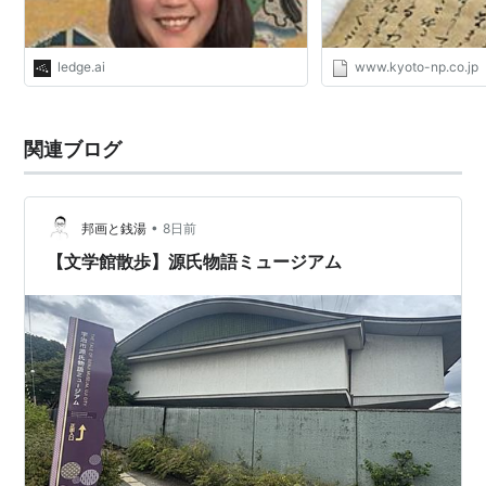
行幸
藤袴
真木柱
ledge.ai
www.kyoto-np.co.jp
梅が枝
藤のうら葉（
藤裏葉
）
関連ブログ
若菜（上）
若菜（下）
柏木
•
邦画と銭湯
8日前
横笛
【文学館散歩】源氏物語ミュージアム
鈴虫
夕霧
御法
まぼろし
匂宮
紅梅
竹河