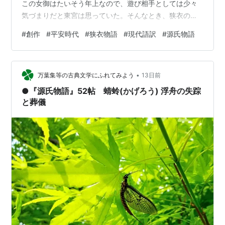
この女御はたいそう年上なので、遊び相手としては少々
気づまりだと東宮は思っていた。そんなとき、狭衣の北
の方の一品宮のもとにいる姫君（飛鳥井の女君と狭衣の
#
創作
#
平安時代
#
狭衣物語
#
現代語訳
#
源氏物語
子）のうわさを聞き、「お会いしてみたい」と心に深く
とめているが、この姫君はまだまだ幼すぎるために会う
ことが出来ず、残念に思っていた。その他にも故式部卿
•
宮が、「つまらぬ娘ではありますが、ぜひおそばに」
万葉集等の古典文学にふれてみよう
13日前
と、愛娘（宰相中将の妹姫）の事を言い続けていたのを
●『源氏物語』52帖 蜻蛉(かげろう) 浮舟の失踪
忘れてはいなかったが、東宮自身の一存ではどうにも申
と葬儀
し…