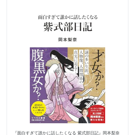
第２部 若菜(上)〜まぼろし
光源氏を主人公とし、栄華を極めた彼が、兄帝の娘・女
三宮と結婚してからの晩年を描く。女三宮の登場に失意
に沈み出家を望むようになる紫の上、柏木と女三宮の不
義密通、さらには不義の子・薫の誕生など、栄華を極め
たはずの光源氏に虚しさの陰りが忍び寄る。
第３部 匂宮〜夢の浮橋
不義の子・薫を主人公とし、宇治を舞台に展開するまま
ならぬ恋と愛の物語。
『面白すぎて誰かに話したくなる 紫式部日記』岡本梨奈