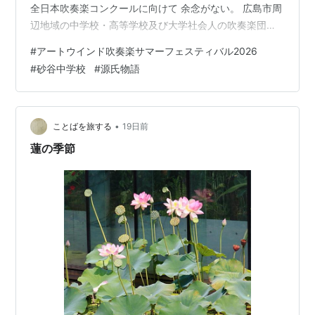
全日本吹奏楽コンクールに向けて 余念がない。 広島市周
辺地域の中学校・高等学校及び大学社会人の吹奏楽団に
より、 ステージ演奏を行います。 開催期間
#
アートウインド吹奏楽サマーフェスティバル2026
2026/07/25(SAT) 開催時間 開場13時30分 開演14時00
#
砂谷中学校
#
源氏物語
分 開催場所 広島文化学園ＨＢＧホール（広島市文化交流
会館） 料 金 入場料一般600円 学生無料（自由席・学生
要入場券） チケット販売：ホール事務局 住 所 〒730-
8787 広島県広島市中区加古町３−３ 出場団…
•
ことばを旅する
19日前
蓮の季節