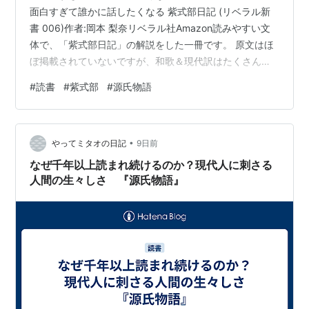
面白すぎて誰かに話したくなる 紫式部日記 (リベラル新
書 006)作者:岡本 梨奈リベラル社Amazon読みやすい文
体で、「紫式部日記」の解説をした一冊です。 原文はほ
ぼ掲載されていないですが、和歌＆現代訳はたくさん収
録されています。 登場人物の系図がマメに載っているの
#
読書
#
紫式部
#
源氏物語
も良いですね！ すぐ忘れちゃうから…。著者は講師をや
ってらっしゃるみたいですが、専門の研究者というわけ
ではなさそう。 だからなのか、結構自由に「妄想する
•
と」「和歌の意訳、私はこうです」と述べられていて、
やってミタオの日記
9日前
読んでいるこちらも「その視点アリですな！」と解釈を
なぜ千年以上読まれ続けるのか？現代人に刺さる
広げやすい。構成もわかりや…
人間の生々しさ 『源氏物語』