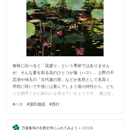
春秋に比べると「花盛り」という季節ではありません
が、そんな夏を彩る花のひとつが蓮（ハス）。上野の不
忍池や埼玉の「古代蓮の里」などが名所として名高く、
早朝に咲いて午後には萎んでしまう蓮の特性から、どち
らも朝早くから賑わいを見せているようです。 蓮は古名
を「はちす」といい、法華経の一節「不染世間法 如蓮華
#
ハス
#
源氏物語
#
西行
在水」（世間の法（のり）に染まらざること、蓮華の水
に在るが如し）の影響もあり、泥の中にあっても美しい
花を咲かせることから、清浄さの象徴として万葉の時代
•
から多く歌に詠まれてきました。何首かご紹介します。
万葉集等の古典文学にふれてみよう
20日前