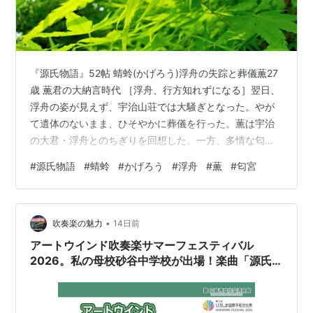
『源氏物語』52帖 蜻蛉(かげろう)浮舟の失踪と葬儀薫27
歳 薫君の大納言時代 ［浮舟、行方知れずになる］翌日、
浮舟の姿が見えず、宇治山荘では大騒ぎとなった。やが
て遺体のないまま、ひそやかに葬儀を行った。薫は宇治
の大君・浮舟とのちぎりを回想した。一方、多情な匂宮
は、式部卿宮の忘れ形見の姫君を思い始めていた。 巻名
#
源氏物語
#
蜻蛉
#
かげろう
#
浮舟
#
薫
#
匂宮
は薫が宇治の三姉妹との因縁を想い詠んだ和歌に因む。
「ありと見て手にはとられず見ればまた ゆくへもしらず
消えしかげろふ」 ※写真は、「昆虫 カゲロウ」／無料(フ
•
リー)写真素材を使用 【源氏物語52帖に出てくる主な登
吹奏楽の魅力
14日前
場人物】 薫（かおる）源氏物語第三部の主人公。表向き
アートウインド吹奏楽サマーフェスティバル
は光源氏と女三の宮の子…
2026。私の母校砂谷中学校が出場！楽曲「源氏
物語」に感銘し、涙を流した。ありがとう！昭和
47年度卒業生より