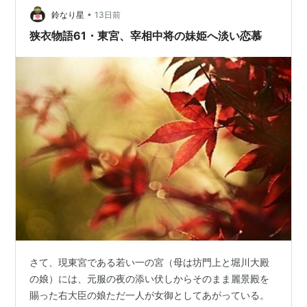
去に数冊読んでいる。歴史・時代小説のジャンルで活躍
•
鈴なり星
13日前
する…
狭衣物語61・東宮、宰相中将の妹姫へ淡い恋慕
さて、現東宮である若い一の宮（母は坊門上と堀川大殿
の娘）には、元服の夜の添い伏しからそのまま麗景殿を
賜った右大臣の娘ただ一人が女御としてあがっている。