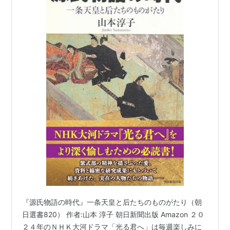
『源氏物語の時代』一条天皇と后たちのものがたり（朝
日選書820） 作者:山本 淳子 朝日新聞出版 Amazon ２０
２４年のＮＨＫ大河ドラマ「光る君へ」は毎週楽しみに