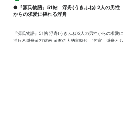
消え止まる ほどやは経べき たまさかに はちすの露の か
●『源氏物語』51帖 浮舟(うきふね) 2人の男性
かるばかりを 契り置かむ この世ならでも…
からの求愛に揺れる浮舟
『源氏物語』51帖 浮舟(うきふね)2人の男性からの求愛に
揺れる浮舟薫27歳春 薫君の大納言時代 ［匂宮、浮舟とち
ぎる］春、匂宮は薫の留守中に宇治を訪れ、薫を装って