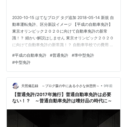
2020-10-15 はてなブログ タグ追加 2018-05-14 新規 自
動車運転免許、区分新設イメージ 【平成の自動車免許】
東京オリンピック２０２０に向けて自動車免許の新常
識！？ 細かい解説はしません 東京オリンピック２０２０
に向けて自動車免許の新常識！？ 自動車学校での費用 自
動車学校での時間 最大の問題は費用でなく時間 道路交通
#
平成の自動車免許
#
普通免許
#
準中型免許
法施行規則 一 技能教習の教習時間の基準 二 学科教習の
#
中型免許
教習時間の基準 ◆出典、転記、参考、引用◆◇その他、
著作権の定められた条件(範囲)での利用◇筆者の知識、経
験筆者撮影物、制作物画像「ぱたくそ」「いらすとや」
から準中型免許新設 - 全日本指定自動車教習所協会…
•
天照備忘録 ～ブログ森の中にある小さな休憩所～
9年前
【普通免許/2017年施行】普通自動車免許は必要
ない！？ ～普通自動車免許は嗜好品の時代に～