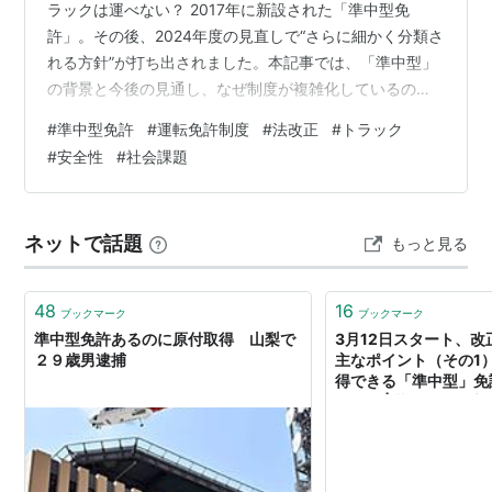
ラックは運べない？ 2017年に新設された「準中型免
許」。その後、2024年度の見直しで“さらに細かく分類さ
れる方針”が打ち出されました。本記事では、「準中型」
の背景と今後の見通し、なぜ制度が複雑化しているの
か？をわかりやすく解説します。 1. 準中型免許ってそも
#
準中型免許
#
運転免許制度
#
法改正
#
トラック
そも何？ 準中型免許は2017年3月12日から施行された新
#
安全性
#
社会課題
しい区分で、18歳から取得可能です。 対象車両：車両総
重量 3.5t超〜7.5t以下 最大積載量：2t超〜4.5t以下 乗車
定員：10人以下 これは、従来「普通免許」で運転できた
ネットで話題
もっと見る
小型トラックの多くが、法改正後は準中型以上でなけ
れ…
48
16
ブックマーク
ブックマーク
準中型免許あるのに原付取得 山梨で
3月12日スタート、
２９歳男逮捕
主なポイント（その1）
得できる「準中型」免
した！ | 暮らしに役立
報オンライン