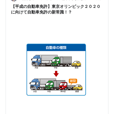
www.amaterasu-takayuki.club…
【平成の自動車免許】東京オリンピック２０２０
に向けて自動車免許の新常識！？