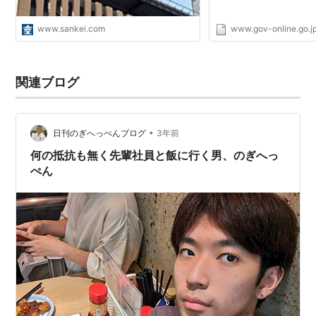
www.sankei.com
www.gov-online.go.j
関連ブログ
•
日刊のぎへっぺんブログ
3年前
何の抵抗も無く先輩社員と飯に行く男、のぎへっ
ぺん