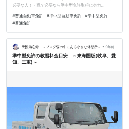
必要な人！・職で必要なら準中型免許取得に努力
を！！・２０歳の時に決断を！！！ ◆出典、転記、参
#
普通自動車免許
#
準中型自動車免許
#
準中型免許
考、引用◆◇その他、著作権の定められた条件(範囲)で
#
普通免許
の利用◇ 準中型免許のまとめ ～２０１７年３月から準中
型免許新設～ - 天照備忘録 ～ブログ森の中にある小さな
休憩所～ 準中型免許の教習料金目安 ～東海圏版(岐阜、
愛知、三重)～ - 天照備忘録 ～ブログ森の中にある小…
•
天照備忘録 ～ブログ森の中にある小さな休憩所～
9年前
準中型免許の教習料金目安 ～東海圏版(岐阜、愛
知、三重)～