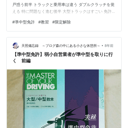
戸惑う前半 トラックと乗用車は違う ダブルクラッチを覚
える 特に問題なく進む後半 大型トラックはすごい 免許
は専業となる ◆出典、転記、参考、引用◆◇その他、著
#
準中型免許
#
教習
#
限定解除
作権の定められた条件(範囲)での利用◇筆者の知識、経験
筆者撮影物、制作物画像「ぱたくそ」「いらすとや」か
ら www.amaterasu-takayuki.club 準中型取りました！
•
準中型車限定解除印 皆様、酷暑の中、ご苦労様です。 い
天照備忘録 ～ブログ森の中にある小さな休憩所～
8年前
ろいろ遭って、更新が…
【準中型免許】弱小自営業者が準中型を取りに行
く 前編