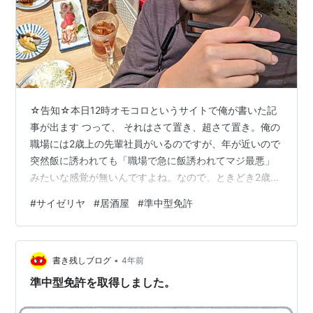
☆告知☆本日12時オモコロというサイトで俺が書いた記
事が出ます つって、 それはさて置き、超さて置き。俺の
職場には2歳上の先輩社員がいるのですが、年が近いので
突然飯に誘われても「職場で急に飯誘われてマジ最悪」
みたいな感覚が無いんですよね。なので、ときどき2歳上
の先輩社員尾田さんと飯に行くことがあります。 昼休憩
#
サイゼリヤ
#
居酒屋
#
準中型免許
サイゼリヤ行かん？ よっしゃ、行きましょう。やっぱサ
イゼが一番良いですからね安すぎファミリーレストラン
ことサイゼリヤ。昼休憩を安く豪華にするにはうってつ
•
けの店です。 のぎへっぺんってサイゼ行ったら何頼む？
書き残しブログ
4年前
俺はMT012です MT012って何？ あ～、すみません。説
準中型免許を取得しました。
明が足りませんでしたね…