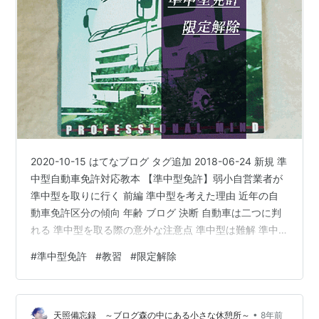
2020-10-15 はてなブログ タグ追加 2018-06-24 新規 準
中型自動車免許対応教本 【準中型免許】弱小自営業者が
準中型を取りに行く 前編 準中型を考えた理由 近年の自
動車免許区分の傾向 年齢 ブログ 決断 自動車は二つに判
れる 準中型を取る際の意外な注意点 準中型は難解 準中
型の過去記事 後ろを向いてはいられない ◆出典、転記、
#
準中型免許
#
教習
#
限定解除
参考、引用◆◇その他、著作権の定められた条件(範囲)
での利用◇筆者の知識、経験筆者撮影物、制作物画像
「ぱたくそ」「いらすとや」から公益社団法人 全日本ト
•
ラック協会©株式会社 トヨタ名古屋教育センター
天照備忘録 ～ブログ森の中にある小さな休憩所～
8年前