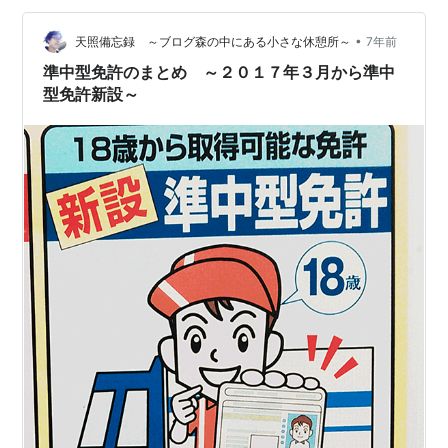
ているんです。 その改正を一覧にしたものがコチラにな
•
ります。 簡単に言いますと「法改正するにあたって、普
天照備忘録 ～ブログ森の中にある小さな休憩所～
7年前
通免許で乗れる車両の大きさがどんどん小さくなってい
準中型免許のまとめ ～２０１７年３月から準中
る」というのが分かるかと思…
型免許新設～