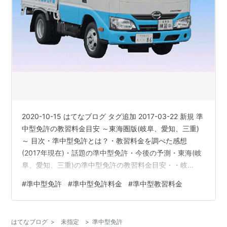
2020-10-15 はてなブログ タグ追加 2017-03-22 新規 準
中型免許の教習料金目安 ～東海圏版(岐阜、愛知、三重)
～ 目次・準中型免許とは？・教習料金を調べた感想
(2017年現在)・話題の準中型免許・今後の予測・東海(岐
阜、愛知、三重)の準中型免許の教習料金目安・・岐
阜・・愛知・・三重 ◆出典、転記、参考、引用◆◇その
#
準中型免許
#
準中型免許料金
#
準中型教習料金
他、著作権の定められた条件(範囲)での利用◇三田洞自動
車学校あいち自動車学校津ドライビングスクール 準中型
免許とは？ 準中型免許とは？ 過去記事ありますのでご覧
はてなブログ
>
未指定
>
準中型免許
下さい。 www.amaterasu-takayuki.club 教習料金を調べ