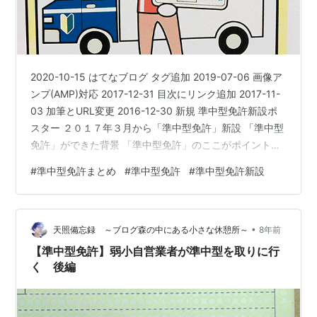
2020-10-15 はてなブログ タグ追加 2019-07-06 画像ア
ンプ(AMP)対応 2017-12-31 目次にリンク追加 2017-11-
03 加筆とURL変更 2016-12-30 新規 準中型免許新設ポ
スター ２０１７年３月から「準中型免許」新設 「準中型
免許」ができた背景 「準中型免許」のここがポイント！
「準中型免許」で乗れるものとは？ 「準中型免許」を取
#
準中型免許まとめ
#
準中型免許
#
準中型免許新設
得するには？ 旧免許との整合性 実際の乗り物比較 まと
め ◆出典、転記、参考、引用◆◇その他、著作権の定め
られた条件(範囲)での利用◇都道府県トラック協会(パン
•
フレット) www.amaterasu-takayuki.cl…
天照備忘録 ～ブログ森の中にある小さな休憩所～
8年前
【準中型免許】弱小自営業者が準中型を取りに行
く 後編