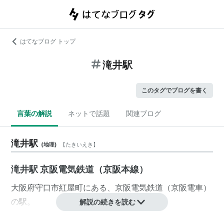
はてなブログ トップ
滝井駅
このタグでブログを書く
言葉の解説
ネットで話題
関連ブログ
滝井駅
(
地理
)
【
たきいえき
】
滝井駅 京阪電気鉄道（京阪本線）
大阪府
守口市
紅屋町
にある、
京阪電気鉄道
（
京阪電車
）
の駅。
解説の続きを読む
■
京阪本線
《普通のみ停車》