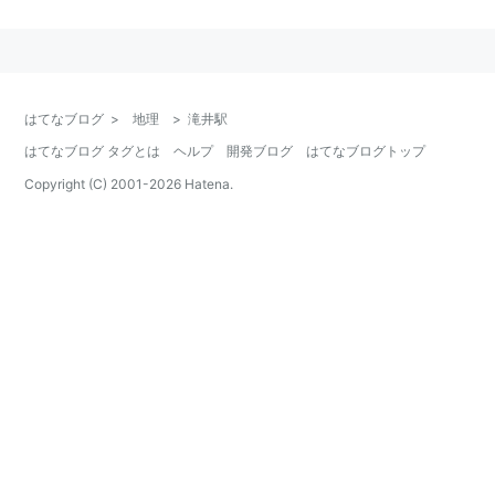
淀屋橋駅
…
京橋駅
…
千林駅
←「
滝井駅
」→
土居駅
−
守
口市駅
…
三条駅
（…
出町柳駅
）
はてなブログ
>
地理
>
滝井駅
○
リスト
：
駅キーワード
はてなブログ タグとは
ヘルプ
開発ブログ
はてなブログトップ
○
リスト
：
駅つきキーワード
Copyright (C) 2001-
2026
Hatena.