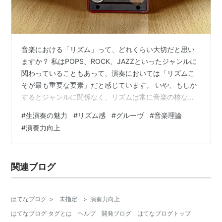
音楽における「リズム」って、どれくらい大切だと思い
ますか？ 私はPOPS、ROCK、JAZZといったジャンルに
関わっていることもあって、演奏においては「リズムこ
そが最も重要な要素」だと感じています。 いや、もしか
するとジャンルに関係なく、リズムは常に音楽の核なの
かもしれません。 誤解を恐れずに言うなら── ミストー
#
生演奏の魅力
#
リズム感
#
グルーヴ
#
音楽理論
ン（音を外すこと）よりも、リズムがズレることの方が
#
演奏力向上
罪が重い。 そんなふうにすら思っています。 すると、た
まにこんな反論をいただきます。 「リズムがピッタリで
あればあるほど良いのなら、打ち込みが最強じゃない
関連ブログ
か？」 その気持ち、よくわかります。 でも、ちょっと待
ってください。 私は生演奏…
はてなブログ
>
未指定
>
演奏力向上
はてなブログ タグとは
ヘルプ
開発ブログ
はてなブログトップ