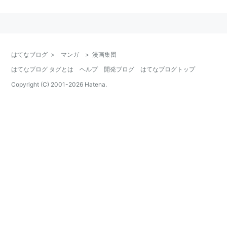
ちの親睦団体へと変化した。
子供漫画、劇画への敵対心を持ちつづけたことでも知ら
れる。
はてなブログ
>
マンガ
>
漫画集団
はてなブログ タグとは
ヘルプ
開発ブログ
はてなブログトップ
1982年時点のメンバー（「漫画昭和史 漫画集
Copyright (C) 2001-
2026
Hatena.
団の50年」より）
杉浦幸雄
横山隆一
石川進介
秋好馨
井崎一夫
小川哲男
荻原賢次
塩田英二郎
永井保