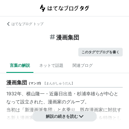
はてなブログ トップ
漫画集団
このタグでブログを書く
言葉の解説
ネットで話題
関連ブログ
漫画集団
(
マンガ
)
【
まんがしゅうだん
】
1932年
、
横山隆一
・
近藤日出造
・
杉浦幸雄
らが中心と
なって設立された、漫画家のグループ。
当初は「新漫画派集団」と名乗り、既存漫画家に対抗す
解説の続きを読む
る新人漫画家の集団製作・集団マネジメントを特徴とし
た。戦後は「漫画集団」と名称を変更し、大人漫画家た