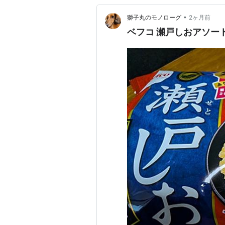
•
獅子丸のモノローグ
2ヶ月前
ベフコ 瀬戸しおアソー