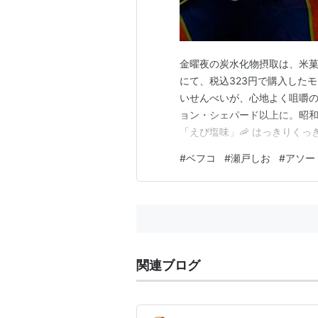
金曜夜の炭水化物摂取は、米
にて、税込323円で購入した
いせんべいが、心地よく咀嚼の
ョン・シェパード以上に。昭和
「えび塩味」🦐 はっきりく
みが、しっかりとユニゾン🦐 
#
ベフコ
#
瀬戸しお
#
アソー
柑橘風味が、塩味せんべいに心
タイムでした✨
関連ブログ