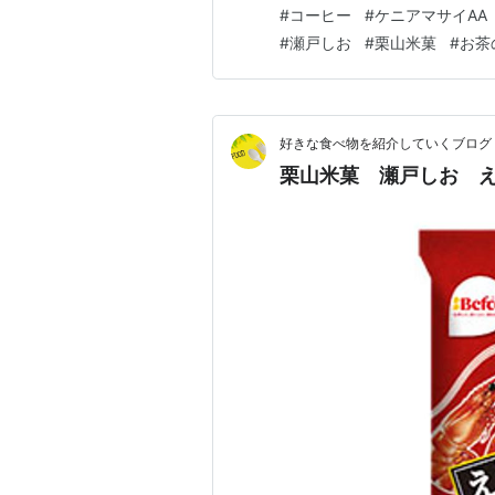
に違いがあるんだとびっくりし
#
コーヒー
#
ケニアマサイAA
がなくてとっても悲しいのです
#
瀬戸しお
#
栗山米菓
#
お茶
っかりしていて甘い！ BKシー
好きな食べ物を紹介していくブログ
栗山米菓 瀬戸しお 