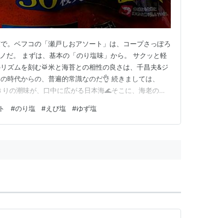
菓で。ベフコの「瀬戸しおアソート」は、コープさっぽろ
モノだ。 まずは、基本の「のり塩味」から。 サクッと軽
リズムを刻む🥁米と海苔との相性の良さは、千昌夫&ジ
の時代からの、普遍的常識なのだ👌 続きましては、
っきりの潮味が、口中に広がる日本海🌊そこに、海老の甘
そしてしんがりは、「ゆず塩味」である🍊 ゆずの爽快な
ト
#
のり塩
#
えび塩
#
ゆず塩
地よくハーモニー🎵実に軽快な、金曜夜の炭水化物摂取