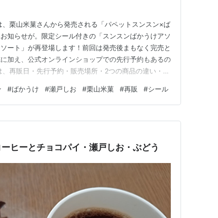
は、栗山米菓さんから発売される「パペットスンスン×ば
いお知らせが。限定シール付きの「スンスンばかうけアソ
アソート」が再登場します！前回は発売後まもなく完売と
施に加え、公式オンラインショップでの先行予約もあるの
は、再販日・先行予約・販売場所・2つの商品の違い・限
とめました！ 販売開始時期について｜再販日と先行予
ン
#
ばかうけ
#
瀬戸しお
#
栗山米菓
#
再販
#
シール
：2026年2月16日（月）から（数量限定） 公式オンラ
年2月2日（…
025年10月25日(土) コーヒーとチョコパイ・瀬戸しお・ぶどう