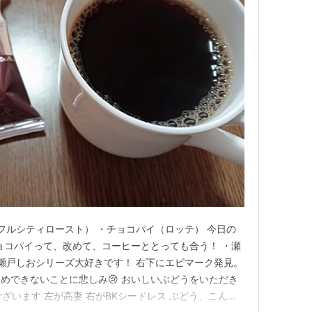
 フルシティロースト） ・チョコパイ（ロッテ） 今日の
チョコパイって、改めて、コーヒーととっても合う！ ・瀬
 瀬戸しおシリーズ大好きです！ 右下にエビマーク発見。
めできないことに悲しみ😢 おいしいぶどうをいただき
ございます 左が高妻 右がBKシードレス ぶどう、こんな