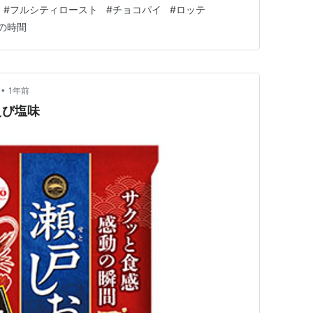
た。 そしてどちらもとってもおいしい！ 自分の語彙力
#
フルシティロースト
#
チョコパイ
#
ロッテ
が 高妻は噛んだ時の感触が粒が大きいのもあるけどし
の時間
ドレ…
•
1年前
えび塩味