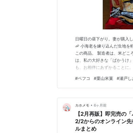
日曜日の昼下がり。妻が購入し
🦐 小海老を練り込んだ生地
この商品。 製造者は、米どこ
は、私の大好きな「ばかうけ」
も、お相伴にあずかることに。
よりも、サクッとふわっと、
#
ベフコ
#
栗山米菓
#
瀬戸し
リッド🦐「お茶請け」という
オトナの揚げせんべい💡さすが
•
カホメモ
6ヶ月前
【2月再販】即完売の「
2/2からのオンライン
ルまとめ