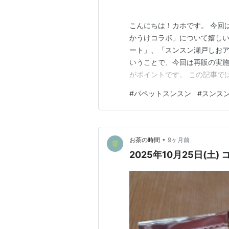
こんにちは！カホです。 今回
かうけコラボ」について嬉し
ート」、「スンスン瀬戸しお
いうことで、今回は再販の実
がポイントです。 この記事で
定シール情報をわかりやすくま
#
パペットスンスン
#
スンス
約のスケジュール 全国での再販
インショップ先行予約：2026
•
お茶の時間
9ヶ月前
2