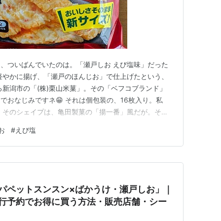
、ついばんでいたのは。「瀬戸しお えび塩味」だった
を軽やかに揚げ、「瀬戸のほんじお」で仕上げたという、
ろ新潟市の「(株)栗山米菓」。その「ベフコブランド」
でおなじみですネ😁 それは個包装の、16枚入り。私
 そのシェイプは、亀田製菓の「揚一番」風だが。それ
軽い食感。そこに、しっかりとした海老の潮味が、ハイブ
お
#
えび塩
よりも、「ビールのつまみ」に似つかわしいと思われる、
は、栗山米菓である💮私は…
パペットスンスン×ばかうけ・瀬戸しお」｜
先行予約でお得に買う方法・販売店舗・シー