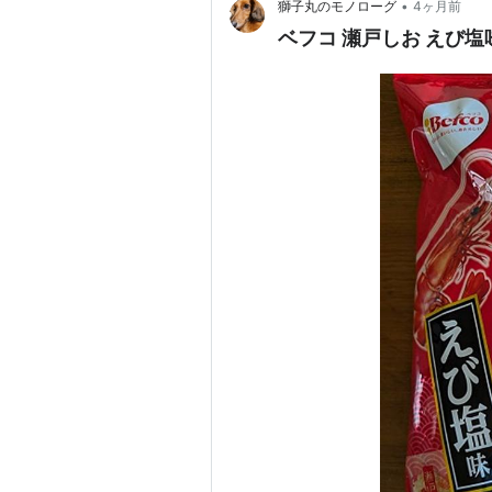
•
獅子丸のモノローグ
4ヶ月前
ベフコ 瀬戸しお えび塩