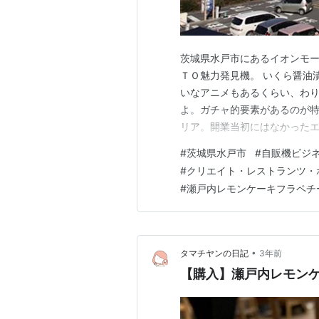
茨城県水戸市にあるイオンモー
ＴＯ魅力発見機。 いくら醤油
いなアニメもあるくらい、わり
よ。ガチャ的要素があるのが特
リア。開業当初にはなかったエ
すめです。 スイートミルクコ
#
茨城県水戸市
#
自販機ビジ
とつの新商品だったメニューが
#
クリエイト・レストランツ・
国的にあります。クリエイト
#
瀬戸内レモンケーキフラペチ
•
タマチヤンの日記
3年前
【購入】瀬戸内レモン