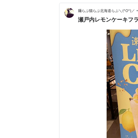
麺らぶ猫らぶ北海道らぶ＼(^O^)／
瀬戸内レモンケーキフラペ