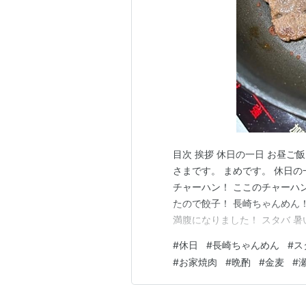
目次 挨拶 休日の一日 お昼ご飯
さまです。 まめです。 休日
チャーハン！ ここのチャーハ
たので餃子！ 長崎ちゃんめん
満腹になりました！ スタバ 
ティーフラペチーノ』！ 夫の
#
休日
#
長崎ちゃんめん
#
ス
すすめですね。 定番メニュー
#
お家焼肉
#
晩酌
#
金麦
#
ルサイズしかないので、そ…