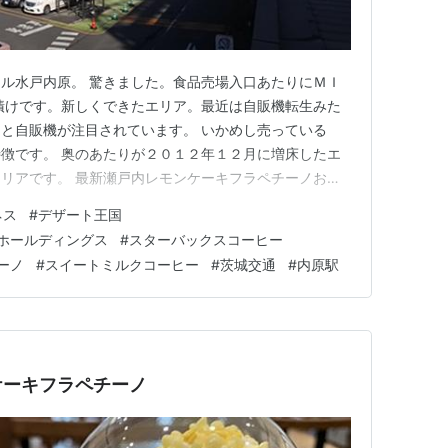
ル水戸内原。 驚きました。食品売場入口あたりにＭＩ
漬けです。新しくできたエリア。最近は自販機転生みた
と自販機が注目されています。 いかめし売っている
徴です。 奥のあたりが２０１２年１２月に増床したエ
リアです。 最新瀬戸内レモンケーキフラペチーノおす
ーヒーを注文。コーラフラペチーノ登場のとき、もうひ
ネス
#
デザート王国
今でも注文できます。 渋谷公園通りデザート王国。全
ホールディングス
#
スターバックスコーヒー
・レストランツ・ホールディング…
ーノ
#
スイートミルクコーヒー
#
茨城交通
#
内原駅
ケーキフラペチーノ