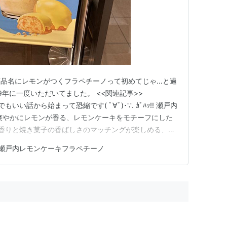
、商品名にレモンがつくフラペチーノって初めてじゃ...と過
2019年に一度いただいてました。 <<関連記事>>
 どうでもいい話から始まって恐縮です( ﾟ∀ﾟ)･∵. ｶﾞﾊｯ!! 瀬戸内
爽やかにレモンが香る、レモンケーキをモチーフにした
香りと焼き菓子の香ばしさのマッチングが楽しめる、こ
ノ®です。レモンケーキをミルクやレモンピールソース
瀬戸内レモンケーキフラペチーノ
ームとレモンアイシングソースをトッピング、さ…