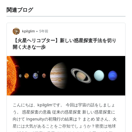
関連ブログ
•
kpilglim
5年前
【火星ヘリコプター】新しい惑星探査手法を切り
開く大きな一歩
こんにちは、kpilglimです。 今回は宇宙の話をしましょ
う。 惑星探査の意義 従来の惑星探査 新しい惑星探査に
向けて Ingenuityの初飛行の結果は？ まとめ 皆さん、火
星には大気があることをご存知でしょうか？密度は地球