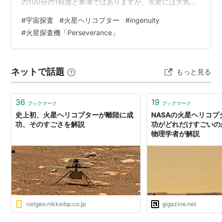
の100分の1程度と希薄ではありますが、火星には大気が
存在しています。 とすると、大気をうまく利用して飛行
#
宇宙探査
#
火星ヘリコプター
#
ingenuity
する飛行機やヘリコプターは、火星でも飛べるのでは？
#
火星探査機「Perseverance」
と想像ができます。 その初めての実証をするべく、
NASAが開発した火星ヘリコプター”Ingenuity”は火星探査
機”Perseverance”とともに2020年の夏に打ち上げられま
ネットで話題
もっと見る
した。 そしてつい先日、その初飛行…
36
19
ブックマーク
ブックマーク
史上初、火星ヘリコプターが離陸に成
NASAの火星ヘリコ
功、そのすごさを解説
功がどれだけすごいの
物理学者が解説
natgeo.nikkeibp.co.jp
gigazine.net