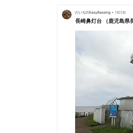
•
だいぢのEasyBassing
18日前
長崎鼻灯台 （鹿児島県