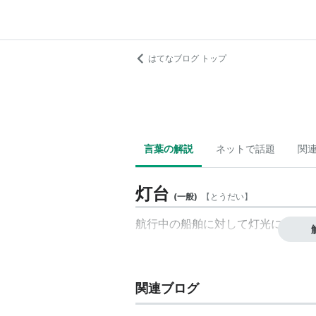
はてなブログ トップ
言葉の解説
ネットで話題
関
灯台
(
一般
)
【
とうだい
】
航行中の
船舶
に対して灯光により位
関連ブログ