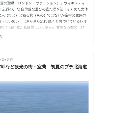
岩窟の聖母（ロンドン・ヴァージョン）」ウィキメディ
ス 忘我の川だ 自堕落な遊びの庭だ咲き初（そ）めた女体
恋人（ひと）と寝る枕（もの）ではないが空中の空気の
命（せいめい）はさらさら流れ 脈々と息づいているレオ
薄暗く 深い鏡だ見目麗しい天使らが 甘美なる微笑（びし
てにある松林 そして氷河の影の中から ことごとく神秘
台
病人の嘆きに満ちた病院だ内部を飾るものとては 大十
だけ汚物から 涙…
•
2ヶ月前
球岬など観光の街・室蘭 初夏のプチ北海道