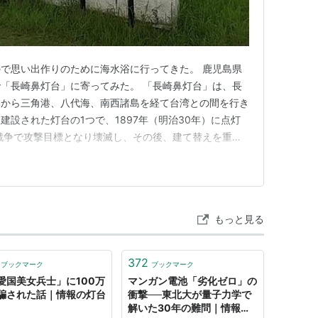
で思い出作りのために海水浴に行ってきた。 鹿児島県
「長崎鼻灯台」に寄ってみた。 「長崎鼻灯台」は、長
本から三角港、八代海、南西諸島を経て台湾との間を行き
建設された灯台の1つで、1897年（明治30年）に点灯
戦争で攻撃目標となり壊滅し、その後、建て替えを重
和52年）に建設されたものである。 灯台の内部に入るこ
望できる。 灯台周辺にはヒマワリ畑が広がっていた。 本
肥と景観整備を…
もっと見る
372
ブックマーク
ブックマーク
「愛国美女兵士」に100万
マンガン電池「劣化ゼロ」の
騙された話｜情報の灯台
衝撃──東北大が量子力学で
解いた30年の難問｜情報の