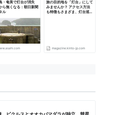
島・奄美で灯台が消失
旅の目的地を「灯台」にして
から無くなる：朝日新聞
みませんか？ アクセス方法
タル
も特徴もさまざま、灯台巡り
のススメ｜KINTOマガジン
ww.asahi.com
magazine.kinto-jp.com
9種。ピクルスとオオカバマダラが独立、彗星