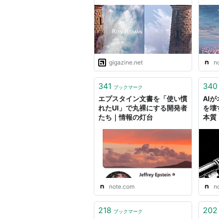
「奇跡のショット」
gigazine.net
n
341
340
ブックマーク
エプスタイン文書を「使い慣
AI
れたUI」で丸裸にする開発者
を壊
たち｜情報の灯台
本質
note.com
n
218
202
ブックマーク