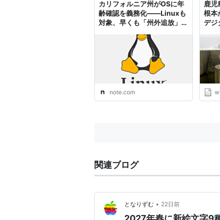
カリフォルニア州がOSに年
鹿児
齢確認を義務化――Linuxも
根本
対象、早くも「州外追放」を
デジ
選ぶOSが出現｜情報の灯台
note.com
w
関連ブログ
•
となりずむ
22日前
2027年春に新絵文字