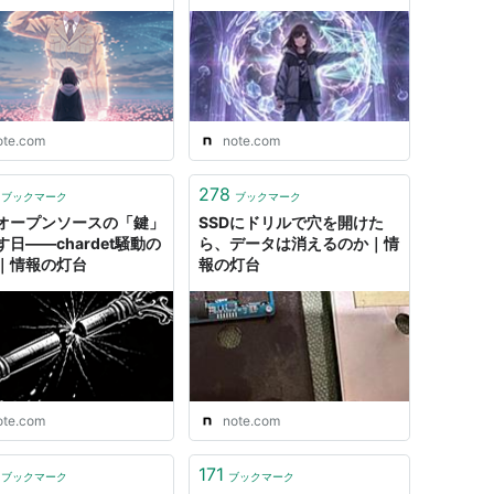
灯台
ote.com
note.com
278
ブックマーク
ブックマーク
がオープンソースの「鍵」
SSDにドリルで穴を開けた
す日――chardet騒動の
ら、データは消えるのか｜情
｜情報の灯台
報の灯台
ote.com
note.com
171
ブックマーク
ブックマーク