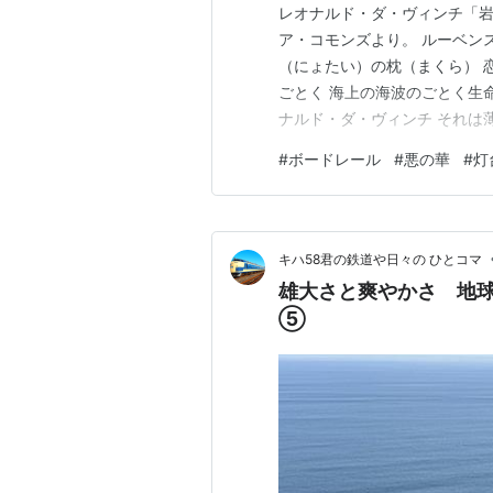
レオナルド・ダ・ヴィンチ「
ア・コモンズより。 ルーベン
（にょたい）の枕（まくら） 
ごとく 海上の海波のごとく生
ナルド・ダ・ヴィンチ それは
ょう）とともにその土地の最果
#
ボードレール
#
悪の華
#
灯
を帯びて現れるレンブラントは
字架（だいじゅうじか）が一つ
キハ58君の鉄道や日々の ひとコマ
雄大さと爽やかさ 地
⑤