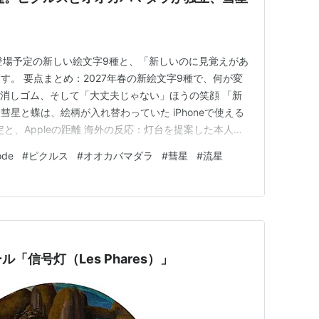
に登場予定の新しい絵文字9種と、「新しいのに見覚えがあ
す。 要点まとめ：2027年春の新絵文字9種で、何が変
、消しゴム、そして「大丈夫じゃない」ほうの笑顔 「新
星と蝶は、絵柄が入れ替わっていた iPhoneで使える
定と、Appleの距離 海外の反応：灯台を提案した本人
るのか」という声 ひとこと：消えた顔が、この9種の確
ode
#
ピクルス
#
オオカバマダラ
#
彗星
#
流星
め：2027年春に変わるのは、増える9個だけではありま
「信号灯（Les Phares）」