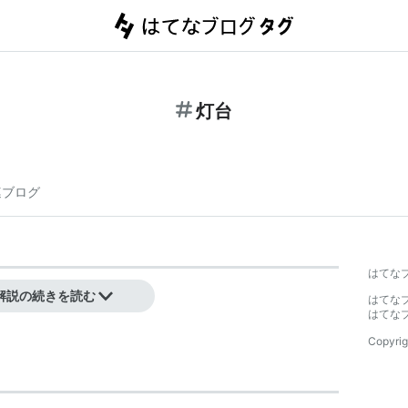
灯台
連ブログ
はてな
置を知らせる航路標識。
解説の続きを読む
はてな
はてな
Copyrig