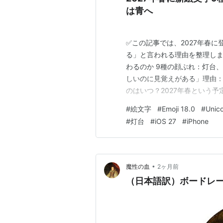
は青へ
✅この記事では、2027年春
る」と言われる理由を整理しま
わるのか 9種の顔ぶれ：灯台
しいのに見覚えがある」理由：彗
のはいつ？2027年春という予
と、「それがピクルスだと分か
#
絵文字
#
Emoji 18.0
#
Unic
からしさを教えてくれる まと
#
灯台
#
iOS 27
#
iPhone
せん どうも、となりです。…
•
魔性の血
2ヶ月前
（日本語訳）ボードレール